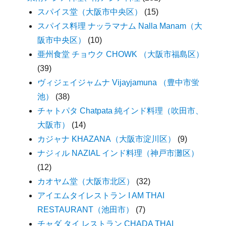
スパイス堂（大阪市中央区）
(15)
スパイス料理 ナッラマナム Nalla Manam（大
阪市中央区）
(10)
亜州食堂 チョウク CHOWK （大阪市福島区）
(39)
ヴィジェイジャムナ Vijayjamuna （豊中市蛍
池）
(38)
チャトパタ Chatpata 純インド料理（吹田市、
大阪市）
(14)
カジャナ KHAZANA（大阪市淀川区）
(9)
ナジィル NAZIAL インド料理（神戸市灘区）
(12)
カオヤム堂（大阪市北区）
(32)
アイエムタイレストラン I AM THAI
RESTAURANT（池田市）
(7)
チャダ タイ レストラン CHADA THAI