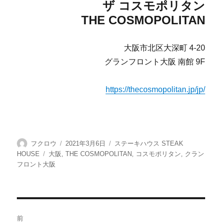
ザ コスモポリタン
THE COSMOPOLITAN
大阪市北区大深町 4-20
グランフロント大阪 南館 9F
https://thecosmopolitan.jp/jp/
投
投
カ
フクロウ
2021年3月6日
ステーキハウス STEAK
稿
稿
テ
タ
HOUSE
大阪
,
THE COSMOPOLITAN
,
コスモポリタン
,
クラン
者
日:
ゴ
グ
フロント大阪
リ
ー
投
前