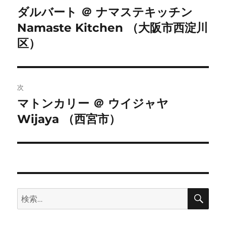
稿
ダルバート ＠ ナマステキッチン
前
Namaste Kitchen （大阪市西淀川
の
ナ
投
区）
ビ
稿:
ゲ
次
ー
マトンカリー ＠ ウイジャヤ
次
シ
Wijaya （西宮市）
の
投
ョ
稿:
ン
検
検
索
索: