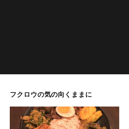
'>
';echo "\n"; echo '
';echo "\n"; echo '
';echo "\n";
endwhile; endif; } else { echo '
';echo "\n"; echo '
';echo
"\n"; echo '
';echo "\n"; echo '
';echo "\n"; } $str =
$post->post_content; $searchPattern = '/
/i'; if
(is_single()){ if (has_post_thumbnail()){ $image_id =
get
_post_thumbnail_id(); $image =
wp_get_attachment_image_src( $image_id, 'full'); echo '
';echo
"\n"; } else if ( preg_match( $searchPattern, $str, $imgurl )){
echo '
';echo "\n"; } } ?>
フクロウの気の向くままに