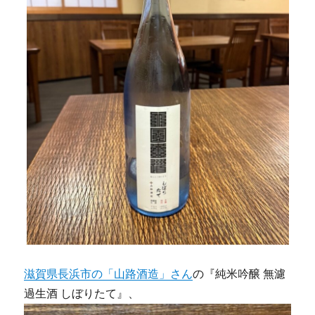
滋賀県長浜市の「山路酒造」さん
の『純米吟醸 無濾
過生酒 しぼりたて』、