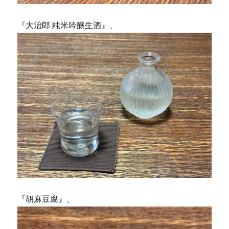
『大治郎 純米吟醸生酒』、
『胡麻豆腐』、