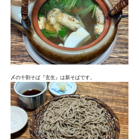
〆の十割そば『玄生』は新そばです。