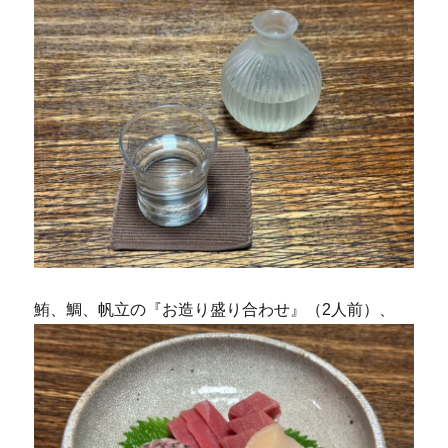
鮪、鯛、帆立の『お造り盛り合わせ』（2人前）、