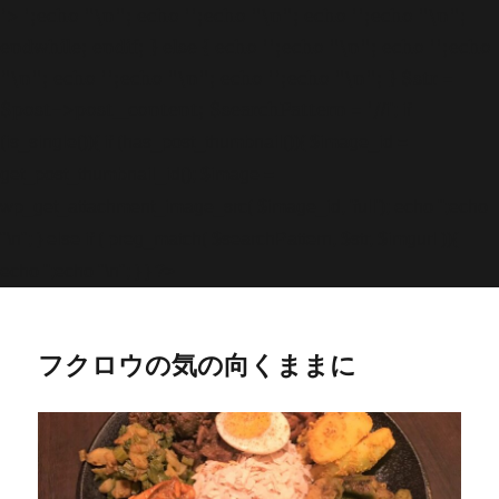
'>
';echo "\n"; echo '
';echo "\n"; echo '
';echo "\n";
endwhile; endif; } else { echo '
';echo "\n"; echo '
';echo
"\n"; echo '
';echo "\n"; echo '
';echo "\n"; } $str =
$post->post_content; $searchPattern = '/
/i'; if
(is_single()){ if (has_post_thumbnail()){ $image_id =
get
_post_thumbnail_id(); $image =
wp_get_attachment_image_src( $image_id, 'full'); echo '
';echo
"\n"; } else if ( preg_match( $searchPattern, $str, $imgurl )){
echo '
';echo "\n"; } } ?>
フクロウの気の向くままに