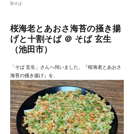
日:
ゴ
割そば
リ
ー
桜海老とあおさ海苔の掻き揚
げと十割そば ＠ そば 玄生
（池田市）
「そば 玄生」さんへ伺いました。『桜海老とあおさ
海苔の掻き揚げ』を、