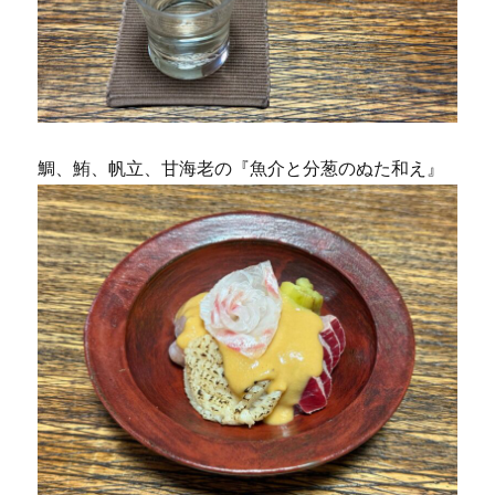
鯛、鮪、帆立、甘海老の『魚介と分葱のぬた和え』