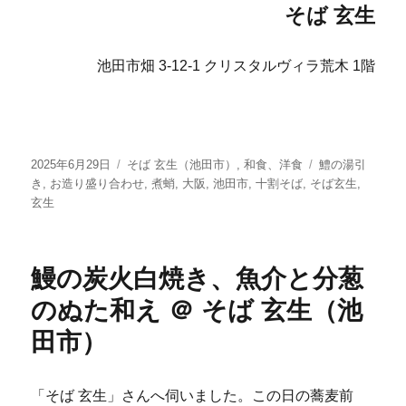
そば 玄生
池田市畑 3-12-1 クリスタルヴィラ荒木 1階
投
カ
タ
2025年6月29日
そば 玄生（池田市）
,
和食、洋食
鱧の湯引
稿
テ
グ
き
,
お造り盛り合わせ
,
煮蛸
,
大阪
,
池田市
,
十割そば
,
そば玄生
,
日:
ゴ
玄生
リ
ー
鰻の炭火白焼き、魚介と分葱
のぬた和え ＠ そば 玄生（池
田市）
「そば 玄生」さんへ伺いました。この日の蕎麦前