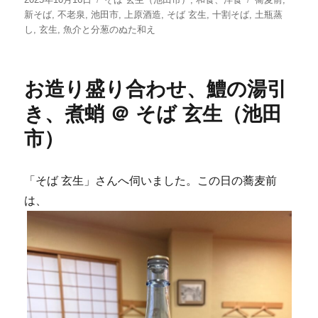
稿
テ
グ
新そば
,
不老泉
,
池田市
,
上原酒造
,
そば 玄生
,
十割そば
,
土瓶蒸
日:
ゴ
し
,
玄生
,
魚介と分葱のぬた和え
リ
ー
お造り盛り合わせ、鱧の湯引
き、煮蛸 ＠ そば 玄生（池田
市）
「そば 玄生」さんへ伺いました。この日の蕎麦前
は、