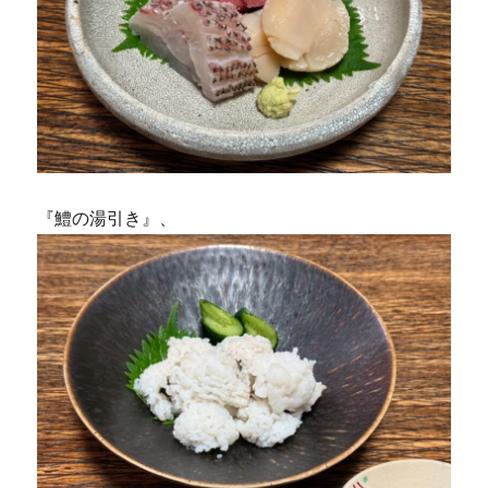
『鱧の湯引き』、