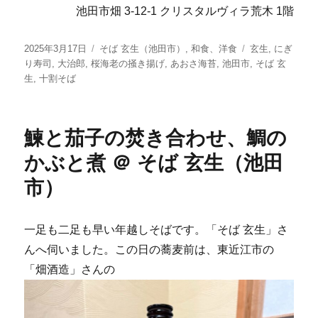
池田市畑 3-12-1 クリスタルヴィラ荒木 1階
投
カ
タ
2025年3月17日
そば 玄生（池田市）
,
和食、洋食
玄生
,
にぎ
稿
テ
グ
り寿司
,
大治郎
,
桜海老の掻き揚げ
,
あおさ海苔
,
池田市
,
そば 玄
日:
ゴ
生
,
十割そば
リ
ー
鰊と茄子の焚き合わせ、鯛の
かぶと煮 ＠ そば 玄生（池田
市）
一足も二足も早い年越しそばです。「そば 玄生」さ
んへ伺いました。この日の蕎麦前は、東近江市の
「畑酒造」さんの