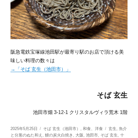
阪急電鉄宝塚線池田駅が最寄り駅のお店で頂ける美
味しい料理の数々は
→「そば 玄生（池田市）」
そば 玄生
池田市畑 3-12-1 クリスタルヴィラ荒木 1階
投
カ
タ
2025年5月25日
そば 玄生（池田市）
,
和食、洋食
玄生
,
魚介
稿
テ
グ
と分葱のぬた和え
,
鰻の炭火白焼き
,
大阪
,
池田市
,
そば 玄生
,
十