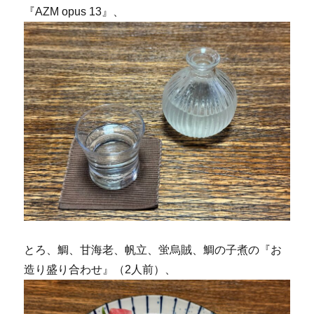
『AZM opus 13』、
とろ、鯛、甘海老、帆立、蛍烏賊、鯛の子煮の『お
造り盛り合わせ』（2人前）、