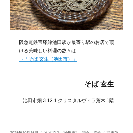
阪急電鉄宝塚線池田駅が最寄り駅のお店で頂
ける美味しい料理の数々は
→「そば 玄生（池田市）」
そば 玄生
池田市畑 3-12-1 クリスタルヴィラ荒木 1階
投
カ
タ
2025年10月16日
そば 玄生（池田市）
,
和食、洋食
蕎麦前
,