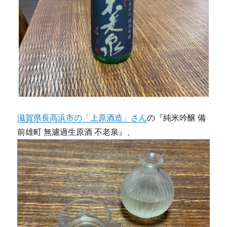
滋賀県長高浜市の「上原酒造」さん
の『純米吟醸 備
前雄町 無濾過生原酒 不老泉』、