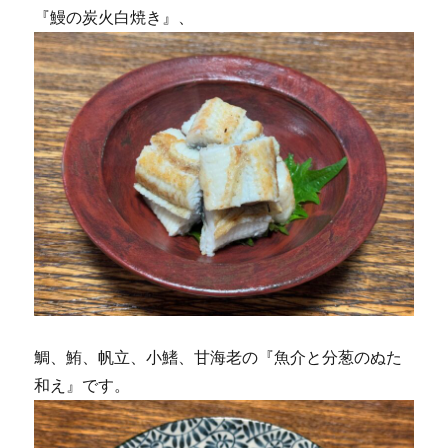
『鰻の炭火白焼き』、
鯛、鮪、帆立、小鰭、甘海老の『魚介と分葱のぬた
和え』です。