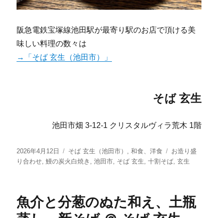
阪急電鉄宝塚線池田駅が最寄り駅のお店で頂ける美
味しい料理の数々は
→「そば 玄生（池田市）」
そば 玄生
池田市畑 3-12-1 クリスタルヴィラ荒木 1階
投
カ
タ
2026年4月12日
そば 玄生（池田市）
,
和食、洋食
お造り盛
稿
テ
グ
り合わせ
,
鰻の炭火白焼き
,
池田市
,
そば 玄生
,
十割そば
,
玄生
日:
ゴ
リ
ー
魚介と分葱のぬた和え、土瓶