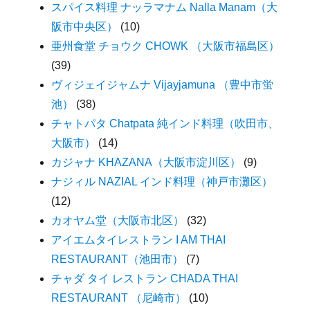
スパイス料理 ナッラマナム Nalla Manam（大
阪市中央区）
(10)
亜州食堂 チョウク CHOWK （大阪市福島区）
(39)
ヴィジェイジャムナ Vijayjamuna （豊中市蛍
池）
(38)
チャトパタ Chatpata 純インド料理（吹田市、
大阪市）
(14)
カジャナ KHAZANA（大阪市淀川区）
(9)
ナジィル NAZIAL インド料理（神戸市灘区）
(12)
カオヤム堂（大阪市北区）
(32)
アイエムタイレストラン I AM THAI
RESTAURANT（池田市）
(7)
チャダ タイ レストラン CHADA THAI
RESTAURANT （尼崎市）
(10)