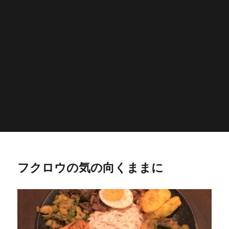
'>
';echo "\n"; echo '
';echo "\n"; echo '
';echo "\n";
endwhile; endif; } else { echo '
';echo "\n"; echo '
';echo
"\n"; echo '
';echo "\n"; echo '
';echo "\n"; } $str =
$post->post_content; $searchPattern = '/
/i'; if
(is_single()){ if (has_post_thumbnail()){ $image_id =
get
_post_thumbnail_id(); $image =
wp_get_attachment_image_src( $image_id, 'full'); echo '
';echo
"\n"; } else if ( preg_match( $searchPattern, $str, $imgurl )){
echo '
';echo "\n"; } } ?>
フクロウの気の向くままに