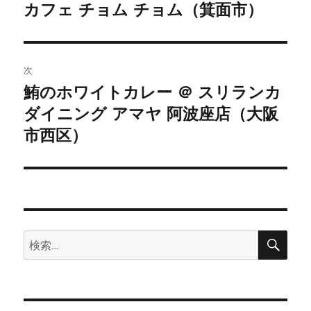
カフェ チョム チョム（箕面市）
の
ナ
投
ビ
稿:
ゲ
次
鮪のホワイトカレー ＠ スリランカ
次
ー
ダイニング アマヤ 阿波座店（大阪
の
シ
投
市西区）
稿:
ョ
ン
検
検
索
索: