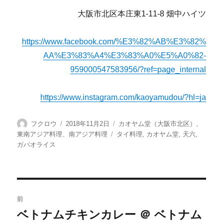
大阪市北区本庄東1-11-8 畑中ハイツ
https://www.facebook.com/%E3%82%AB%E3%82%
AA%E3%83%A4%E3%83%A0%E5%A0%82-
959000547583956/?ref=page_internal
https://www.instagram.com/kaoyamudou/?hl=ja
投
投
カ
フクロウ
2018年11月2日
カオヤム堂（大阪市北区）
,
稿
稿
テ
タ
東南アジア料理、南アジア料理
タイ料理
,
カオヤム堂
,
天六
,
者
日:
ゴ
グ
ガパオライス
リ
ー
投
前
稿
ベトナムチキンカレー ＠ ベトナム
前