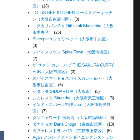
区）
(18)
LOTUS BEE KITCHEN ロータスビーキッチ
ン（大阪市東淀川区）
(3)
ニタカリバンチャ Nithakali Bhanchha（大阪
市中央区）
(25)
Shreepech シュリペッツ（大阪市中央区）
(3)
スパイスタウン Spice Town（大阪市港区）
(2)
ザ サクラ カレーハブ THE SAKURA CURRY
HUB（大阪市港区）
(3)
スパイスマート★スパイスカレー&バー（大
阪市住吉区）
(6)
シダラタ SIDDARTHA（大阪市）
(5)
シュレスタ Shrestha （大阪市天王寺区）
(5)
インド・ネパール料理 Jun （大阪市阿倍野
区）
(7)
ダンニャワード 福島店 （大阪市福島区）
(6)
ダナチョガ Dana Choga （京都市北区）
(10)
カフェレストラン OA （京都市上京区）
(5)
Agan アガン アジアンダイニングレストラン