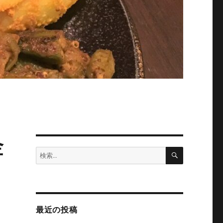
金
検
検
索
索:
最近の投稿