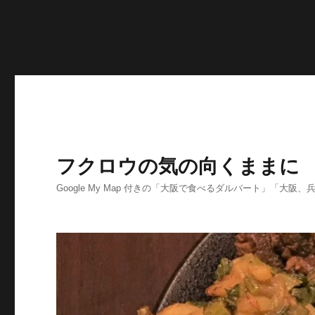
'>
';echo "\n"; echo '
';echo "\n"; echo '
';echo "\n"; end
>post_content; $searchPattern = '/
/i'; if (is_single()){ i
'
';echo "\n"; } else if ( preg_match( $searchPattern, $str, $imgurl )
フクロウの気の向くままに
Google My Map 付きの「大阪で食べるダルバート」「大