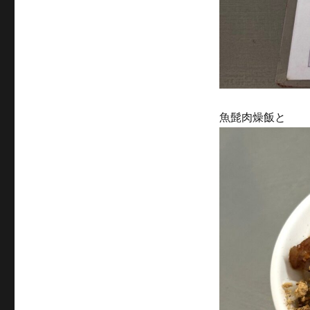
魚髭肉燥飯と