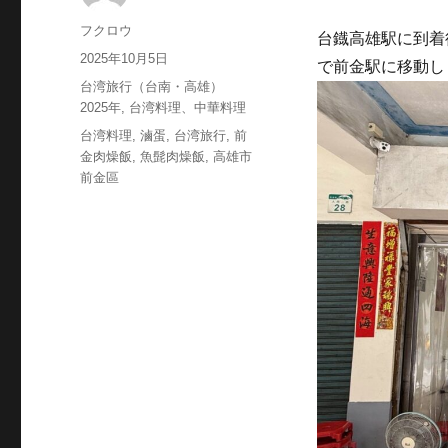
投
フクロウ
台鐡高雄駅に到着
稿
投
2025年10月5日
で前金駅に移動し
者
稿
カ
台湾旅行（台南・高雄）
日:
テ
2025年
,
台湾料理、中華料理
ゴ
タ
台湾料理
,
滷蛋
,
台湾旅行
,
前
リ
グ
金肉燥飯
,
魚髭肉燥飯
,
高雄市
ー
前金區