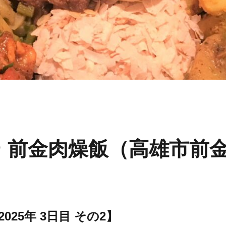
＠ 前金肉燥飯（高雄市前
025年 3日目 その2
】