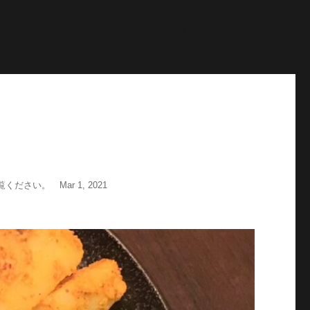
"; echo '
';echo "\n"; echo '
';echo "\n"; } $str = $post-
age = wp_get_attachment_image_src( $image_id, 'full'); echo
い。 Mar 1, 2021