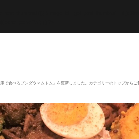
while; endif; } else { echo '
';echo "\n"; echo '
';echo "\n
f (has_post_thumbnail()){ $image_id = get
_post_thumbnail_id(); $im
){ echo '
';echo "\n"; } } ?>
阪、兵庫で食べるブンダウマムトム」を更新しました。カテゴリーのトップからご覧くださ