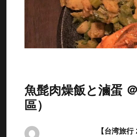
魚髭肉燥飯と滷蛋 
區）
【台湾旅行 2