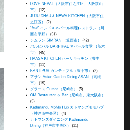
LOVE NEPAL（大阪市住之江区、大阪狭山
市）
(12)
JUJU DHAU & NEWA KITCHEN（大阪市住
之江区）
(2)
"few" インド＆ネパール料理レストラン（川
西市平野）
(51)
シムラン SIMRAN （箕面市）
(42)
バルピパル BARPIPAL ネパール食堂 （茨木
市）
(45)
HAASA KITCHEN ハーサキッチン（豊中
市）
(11)
KANTIPUR カンティプル（豊中市）
(2)
アサン Asian Garden Dining ASAN （高槻
市）
(19)
グラース Gurans（尼崎市）
(5)
OM Restaurant ＆ Bar（尼崎市、東大阪市）
(5)
Kathmandu MoMo Hub カトマンズモモハブ
（神戸市中央区）
(4)
カトマンズダイニング Kathmandu
Dining（神戸市中央区）
(11)