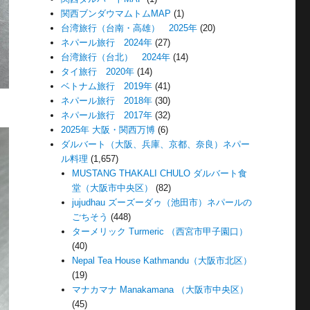
関西ブンダウマムトムMAP
(1)
台湾旅行（台南・高雄） 2025年
(20)
ネパール旅行 2024年
(27)
台湾旅行（台北） 2024年
(14)
タイ旅行 2020年
(14)
ベトナム旅行 2019年
(41)
ネパール旅行 2018年
(30)
ネパール旅行 2017年
(32)
2025年 大阪・関西万博
(6)
ダルバート（大阪、兵庫、京都、奈良）ネパー
ル料理
(1,657)
MUSTANG THAKALI CHULO ダルバート食
堂（大阪市中央区）
(82)
jujudhau ズーズーダゥ（池田市）ネパールの
ごちそう
(448)
ターメリック Turmeric （西宮市甲子園口）
(40)
Nepal Tea House Kathmandu（大阪市北区）
(19)
マナカマナ Manakamana （大阪市中央区）
(45)