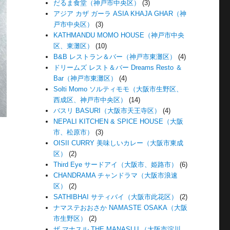
だるま食堂（神戸市中央区）
(3)
アジア カザ ガーラ ASIA KHAJA GHAR（神
戸市中央区）
(3)
KATHMANDU MOMO HOUSE（神戸市中央
区、東灘区）
(10)
B&B レストラン＆バー（神戸市東灘区）
(4)
ドリームズ レスト＆バー Dreams Resto ＆
Bar（神戸市東灘区）
(4)
Solti Momo ソルティモモ（大阪市生野区、
西成区、神戸市中央区）
(14)
バスリ BASURI（大阪市天王寺区）
(4)
NEPALI KITCHEN & SPICE HOUSE（大阪
市、松原市）
(3)
OISII CURRY 美味しいカレー（大阪市東成
区）
(2)
Third Eye サードアイ（大阪市、姫路市）
(6)
CHANDRAMA チャンドラマ（大阪市浪速
区）
(2)
SATHIBHAI サティバイ（大阪市此花区）
(2)
ナマステおおさか NAMASTE OSAKA（大阪
市生野区）
(2)
ザ マナスル THE MANASLU （大阪市淀川