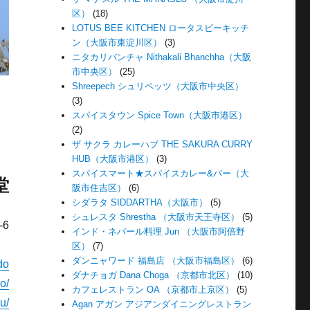
区）
(18)
LOTUS BEE KITCHEN ロータスビーキッチ
ン（大阪市東淀川区）
(3)
ニタカリバンチャ Nithakali Bhanchha（大阪
市中央区）
(25)
Shreepech シュリペッツ（大阪市中央区）
(3)
スパイスタウン Spice Town（大阪市港区）
(2)
ザ サクラ カレーハブ THE SAKURA CURRY
HUB（大阪市港区）
(3)
スパイスマート★スパイスカレー&バー（大
堂
阪市住吉区）
(6)
シダラタ SIDDARTHA（大阪市）
(5)
シュレスタ Shrestha （大阪市天王寺区）
(5)
6
インド・ネパール料理 Jun （大阪市阿倍野
区）
(7)
ダンニャワード 福島店 （大阪市福島区）
(6)
do
ダナチョガ Dana Choga （京都市北区）
(10)
o/
カフェレストラン OA （京都市上京区）
(5)
u/
Agan アガン アジアンダイニングレストラン