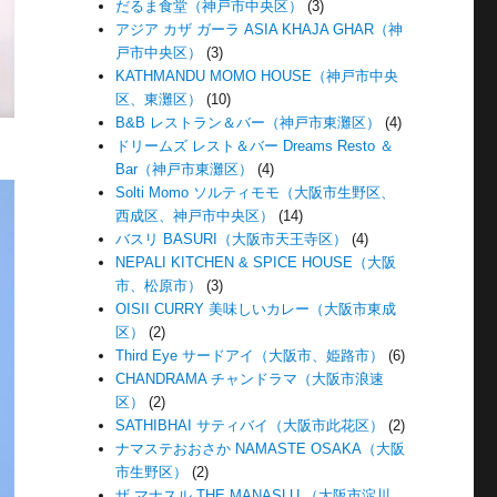
だるま食堂（神戸市中央区）
(3)
アジア カザ ガーラ ASIA KHAJA GHAR（神
戸市中央区）
(3)
KATHMANDU MOMO HOUSE（神戸市中央
区、東灘区）
(10)
B&B レストラン＆バー（神戸市東灘区）
(4)
ドリームズ レスト＆バー Dreams Resto ＆
Bar（神戸市東灘区）
(4)
Solti Momo ソルティモモ（大阪市生野区、
西成区、神戸市中央区）
(14)
バスリ BASURI（大阪市天王寺区）
(4)
NEPALI KITCHEN & SPICE HOUSE（大阪
市、松原市）
(3)
OISII CURRY 美味しいカレー（大阪市東成
区）
(2)
Third Eye サードアイ（大阪市、姫路市）
(6)
CHANDRAMA チャンドラマ（大阪市浪速
区）
(2)
SATHIBHAI サティバイ（大阪市此花区）
(2)
ナマステおおさか NAMASTE OSAKA（大阪
市生野区）
(2)
ザ マナスル THE MANASLU （大阪市淀川