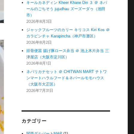
キールカネディン Kheer Khane Din ３ ＠ ネパ
ールのごちそう jujudhau ズーズーダゥ（池田
市）
2026年8月3日
ジャックフルーツのカリー キリコス Kiri Kos ＠
カラピンチャ Karapincha（神戸市灘区）
2026年8月2日
排骨便當 揚げ豚ロース弁当 ＠ 池上木片弁当 三
津屋店（大阪市淀川区）
2026年8月1日
ネパリカナセット ＠ CHITWAN MART チトワ
ンマートハラルフード＆ネパールモモハウス
（大阪市大正区）
2026年7月31日
カテゴリー
関西ダルバートMAP
(1)