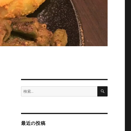
検
検
索
索:
最近の投稿