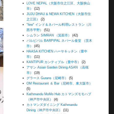
LOVE NEPAL（大阪市住之江区、大阪狭山
市）
(12)
JUJU DHAU & NEWA KITCHEN（大阪市住
之江区）
(2)
"few" インド＆ネパール料理レストラン（川
西市平野）
(51)
シムラン SIMRAN （箕面市）
(42)
バルピパル BARPIPAL ネパール食堂 （茨木
市）
(45)
HAASA KITCHEN ハーサキッチン（豊中
市）
(11)
KANTIPUR カンティプル（豊中市）
(2)
アサン Asian Garden Dining ASAN （高槻
市）
(19)
グラース Gurans（尼崎市）
(5)
OM Restaurant ＆ Bar（尼崎市、東大阪市）
(5)
Kathmandu MoMo Hub カトマンズモモハブ
（神戸市中央区）
(4)
カトマンズダイニング Kathmandu
Dining（神戸市中央区）
(11)