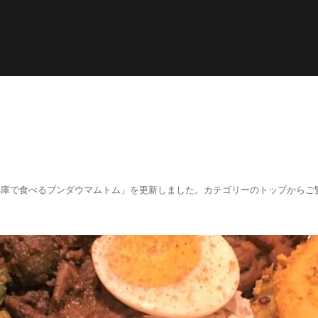
while; endif; } else { echo '
';echo "\n"; echo '
';echo "\n
f (has_post_thumbnail()){ $image_id = get
_post_thumbnail_id(); $im
){ echo '
';echo "\n"; } } ?>
阪、兵庫で食べるブンダウマムトム」を更新しました。カテゴリーのトップからご覧くださ