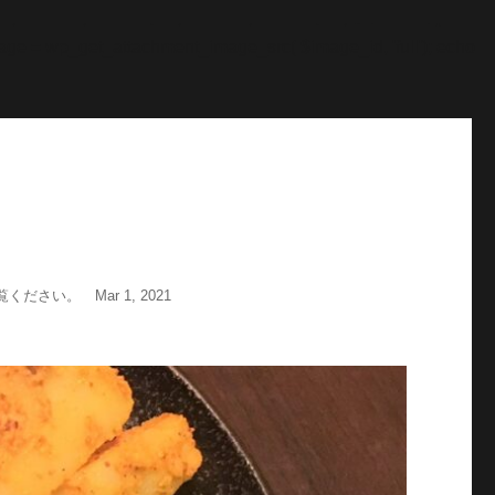
"; echo '
';echo "\n"; echo '
';echo "\n"; } $str = $post-
age = wp_get_attachment_image_src( $image_id, 'full'); echo
い。 Mar 1, 2021