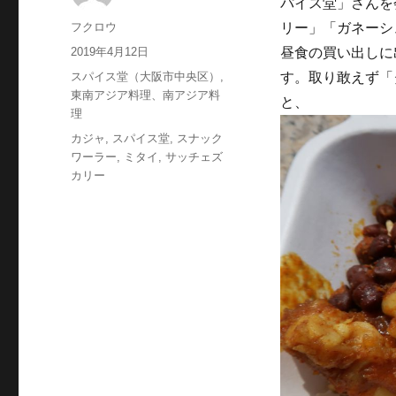
パイス堂」さんを
投
フクロウ
リー」「ガネーシ
稿
投
2019年4月12日
昼食の買い出しに
者
稿
カ
スパイス堂（大阪市中央区）
,
す。取り敢えず「
日:
テ
東南アジア料理、南アジア料
と、
ゴ
理
リ
タ
カジャ
,
スパイス堂
,
スナック
ー
グ
ワーラー
,
ミタイ
,
サッチェズ
カリー