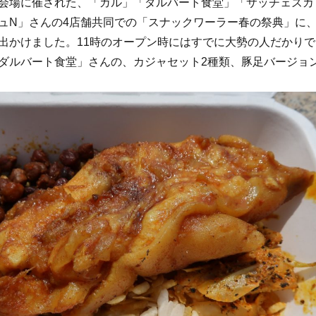
会場に催された、「ガル」「ダルバート食堂」「サッチェズカ
ュN」さんの4店舗共同での「スナックワーラー春の祭典」に
出かけました。11時のオープン時にはすでに大勢の人だかりで
ダルバート食堂」さんの、カジャセット2種類、豚足バージョ