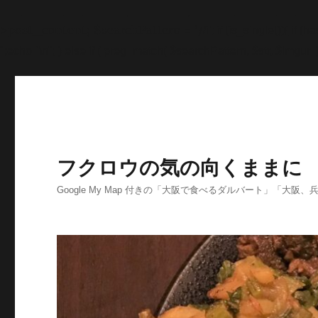
'>
';echo "\n"; echo '
';echo "\n"; echo '
';echo "\n"; end
>post_content; $searchPattern = '/
/i'; if (is_single()){ i
'
';echo "\n"; } else if ( preg_match( $searchPattern, $str, $imgurl )
フクロウの気の向くままに
Google My Map 付きの「大阪で食べるダルバート」「大