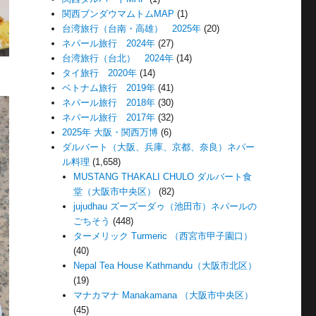
関西ブンダウマムトムMAP
(1)
台湾旅行（台南・高雄） 2025年
(20)
ネパール旅行 2024年
(27)
台湾旅行（台北） 2024年
(14)
タイ旅行 2020年
(14)
ベトナム旅行 2019年
(41)
ネパール旅行 2018年
(30)
ネパール旅行 2017年
(32)
2025年 大阪・関西万博
(6)
ダルバート（大阪、兵庫、京都、奈良）ネパー
ル料理
(1,658)
MUSTANG THAKALI CHULO ダルバート食
堂（大阪市中央区）
(82)
jujudhau ズーズーダゥ（池田市）ネパールの
ごちそう
(448)
ターメリック Turmeric （西宮市甲子園口）
(40)
Nepal Tea House Kathmandu（大阪市北区）
(19)
マナカマナ Manakamana （大阪市中央区）
(45)