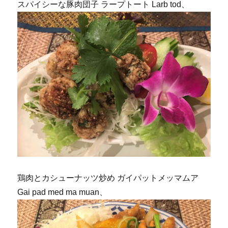
スパイシーな豚肉団子 ラープトート Larb tod、
鶏肉とカシューナッツ炒め ガイパットメッマムア
Gai pad med ma muan、