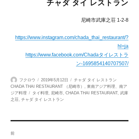
チャダ タイ レストラン
尼崎市武庫之荘 1-2-8
https://www.instagram.com/chada_thai_restaurant/?
hl=ja
https://www.facebook.com/Chadaタイレストラ
ン-1695854140707507/
投
投
カ
フクロウ
2019年5月12日
チャダ タイ レストラン
稿
稿
テ
CHADA THAI RESTAURANT （尼崎市）
,
東南アジア料理、南ア
者
日:
ゴ
タ
ジア料理
タイ料理
,
尼崎市
,
CHADA THAI RESTAURANT
,
武庫
リ
グ
之荘
,
チャダ タイ レストラン
ー
投
前