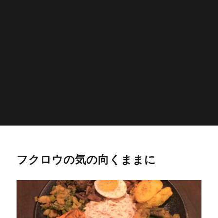
'>
';echo "\n"; echo '
';echo "\n"; echo '
';echo "\n";
endwhile; endif; } else { echo '
';echo "\n"; echo '
';echo
"\n"; echo '
';echo "\n"; echo '
';echo "\n"; } $str =
$post->post_content; $searchPattern = '/
/i'; if
(is_single()){ if (has_post_thumbnail()){ $image_id =
get
_post_thumbnail_id(); $image =
wp_get_attachment_image_src( $image_id, 'full'); echo '
';echo
"\n"; } else if ( preg_match( $searchPattern, $str, $imgurl )){
echo '
';echo "\n"; } } ?>
フクロウの気の向くままに