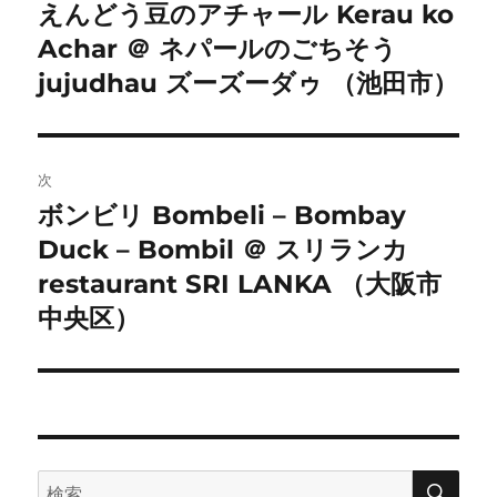
稿
えんどう豆のアチャール Kerau ko
前
Achar ＠ ネパールのごちそう
の
ナ
投
jujudhau ズーズーダゥ （池田市）
ビ
稿:
ゲ
次
ー
ボンビリ Bombeli – Bombay
次
シ
Duck – Bombil ＠ スリランカ
の
投
restaurant SRI LANKA （大阪市
ョ
稿:
中央区）
ン
検
検
索