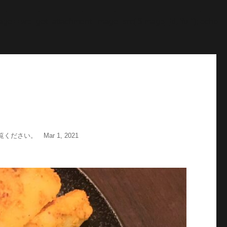
"; echo '
';echo "\n"; echo '
';echo "\n"; } $str = $post-
age = wp_get_attachment_image_src( $image_id, 'full'); echo
い。 Mar 1, 2021