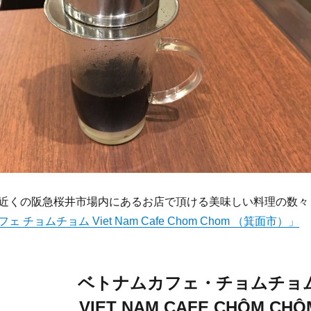
近くの阪急桜井市場内にあるお店で頂ける美味しい料理の数々
 チョムチョム Viet Nam Cafe Chom Chom （箕面市）」
ベトナムカフェ・チョムチョ
VIET NAM CAFE CHÔM CHÔ