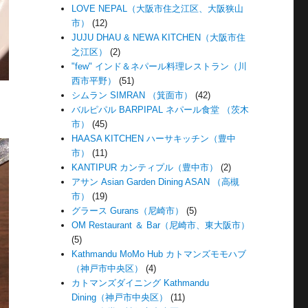
LOVE NEPAL（大阪市住之江区、大阪狭山
市）
(12)
JUJU DHAU & NEWA KITCHEN（大阪市住
之江区）
(2)
"few" インド＆ネパール料理レストラン（川
西市平野）
(51)
シムラン SIMRAN （箕面市）
(42)
バルピパル BARPIPAL ネパール食堂 （茨木
市）
(45)
HAASA KITCHEN ハーサキッチン（豊中
市）
(11)
KANTIPUR カンティプル（豊中市）
(2)
アサン Asian Garden Dining ASAN （高槻
市）
(19)
グラース Gurans（尼崎市）
(5)
OM Restaurant ＆ Bar（尼崎市、東大阪市）
(5)
Kathmandu MoMo Hub カトマンズモモハブ
（神戸市中央区）
(4)
カトマンズダイニング Kathmandu
Dining（神戸市中央区）
(11)