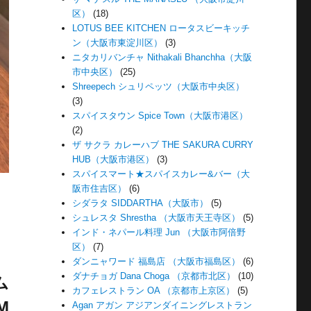
区）
(18)
LOTUS BEE KITCHEN ロータスビーキッチ
ン（大阪市東淀川区）
(3)
ニタカリバンチャ Nithakali Bhanchha（大阪
市中央区）
(25)
Shreepech シュリペッツ（大阪市中央区）
(3)
スパイスタウン Spice Town（大阪市港区）
(2)
ザ サクラ カレーハブ THE SAKURA CURRY
HUB（大阪市港区）
(3)
スパイスマート★スパイスカレー&バー（大
阪市住吉区）
(6)
シダラタ SIDDARTHA（大阪市）
(5)
シュレスタ Shrestha （大阪市天王寺区）
(5)
インド・ネパール料理 Jun （大阪市阿倍野
区）
(7)
ダンニャワード 福島店 （大阪市福島区）
(6)
ダナチョガ Dana Choga （京都市北区）
(10)
ム
カフェレストラン OA （京都市上京区）
(5)
M
Agan アガン アジアンダイニングレストラン