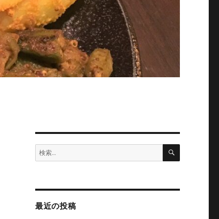
検
検
索
索:
最近の投稿
ン