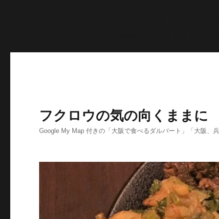
'>
';echo "\n"; echo '
';echo "\n"; echo '
';echo "\n"; end
>post_content; $searchPattern = '/
/i'; if (is_single()){ i
'
';echo "\n"; } else if ( preg_match( $searchPattern, $str, $imgurl )
フクロウの気の向くままに
Google My Map 付きの「大阪で食べるダルバート」「大