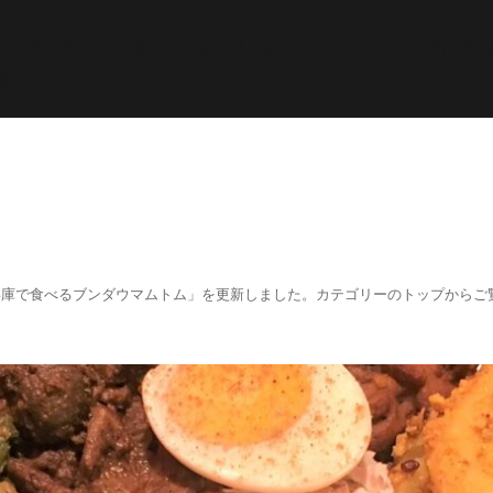
while; endif; } else { echo '
';echo "\n"; echo '
';echo "\n
f (has_post_thumbnail()){ $image_id = get
_post_thumbnail_id(); $im
){ echo '
';echo "\n"; } } ?>
阪、兵庫で食べるブンダウマムトム」を更新しました。カテゴリーのトップからご覧くださ