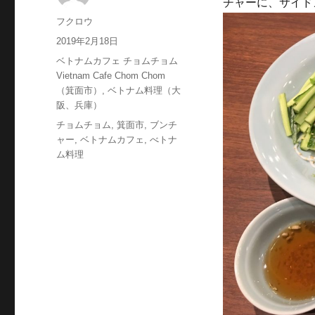
チャーに、サイド
投
フクロウ
稿
投
2019年2月18日
者
稿
カ
ベトナムカフェ チョムチョム
日:
テ
Vietnam Cafe Chom Chom
ゴ
（箕面市）
,
ベトナム料理（大
リ
阪、兵庫）
ー
タ
チョムチョム
,
箕面市
,
ブンチ
グ
ャー
,
ベトナムカフェ
,
べトナ
ム料理