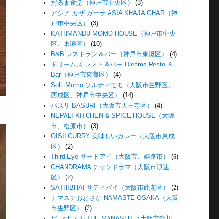
だるま食堂（神戸市中央区）
(3)
アジア カザ ガーラ ASIA KHAJA GHAR（神
戸市中央区）
(3)
KATHMANDU MOMO HOUSE（神戸市中央
区、東灘区）
(10)
B&B レストラン＆バー（神戸市東灘区）
(4)
ドリームズ レスト＆バー Dreams Resto ＆
Bar（神戸市東灘区）
(4)
Solti Momo ソルティモモ（大阪市生野区、
西成区、神戸市中央区）
(14)
バスリ BASURI（大阪市天王寺区）
(4)
NEPALI KITCHEN & SPICE HOUSE（大阪
市、松原市）
(3)
OISII CURRY 美味しいカレー（大阪市東成
区）
(2)
Third Eye サードアイ（大阪市、姫路市）
(6)
CHANDRAMA チャンドラマ（大阪市浪速
区）
(2)
SATHIBHAI サティバイ（大阪市此花区）
(2)
ナマステおおさか NAMASTE OSAKA（大阪
市生野区）
(2)
ザ マナスル THE MANASLU （大阪市淀川