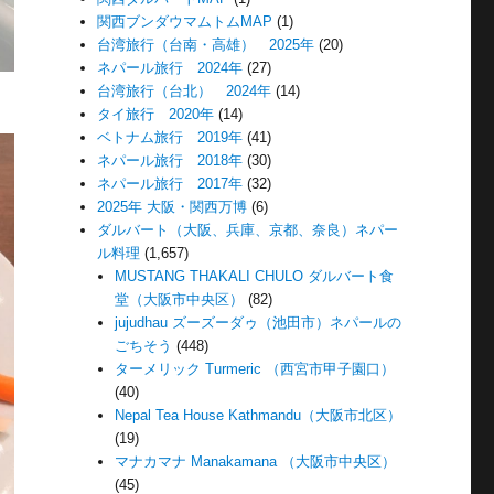
関西ブンダウマムトムMAP
(1)
台湾旅行（台南・高雄） 2025年
(20)
ネパール旅行 2024年
(27)
台湾旅行（台北） 2024年
(14)
タイ旅行 2020年
(14)
ベトナム旅行 2019年
(41)
ネパール旅行 2018年
(30)
ネパール旅行 2017年
(32)
2025年 大阪・関西万博
(6)
ダルバート（大阪、兵庫、京都、奈良）ネパー
ル料理
(1,657)
MUSTANG THAKALI CHULO ダルバート食
堂（大阪市中央区）
(82)
jujudhau ズーズーダゥ（池田市）ネパールの
ごちそう
(448)
ターメリック Turmeric （西宮市甲子園口）
(40)
Nepal Tea House Kathmandu（大阪市北区）
(19)
マナカマナ Manakamana （大阪市中央区）
(45)