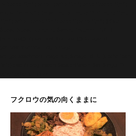
'>
';echo "\n"; echo '
';echo "\n"; echo '
';echo "\n";
endwhile; endif; } else { echo '
';echo "\n"; echo '
';echo
"\n"; echo '
';echo "\n"; echo '
';echo "\n"; } $str =
$post->post_content; $searchPattern = '/
/i'; if
(is_single()){ if (has_post_thumbnail()){ $image_id =
get
_post_thumbnail_id(); $image =
wp_get_attachment_image_src( $image_id, 'full'); echo '
';echo
"\n"; } else if ( preg_match( $searchPattern, $str, $imgurl )){
echo '
';echo "\n"; } } ?>
フクロウの気の向くままに