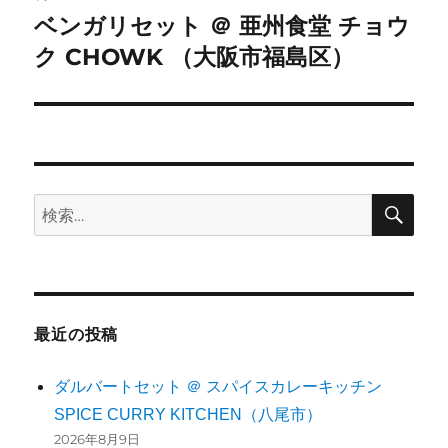
ー
ベンガリセット ＠ 亜州食堂 チョウ
次
シ
ク CHOWK （大阪市福島区）
の
投
ョ
稿:
ン
検
検
索
索:
最近の投稿
ダルバートセット ＠ スパイスカレーキッチン
SPICE CURRY KITCHEN（八尾市）
2026年8月9日