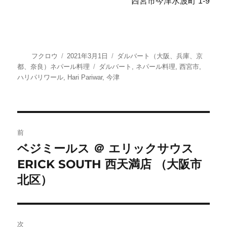
西宮市今津水波町 1-9
投
投
カ
フクロウ
2021年3月1日
ダルバート（大阪、兵庫、京
稿
稿
テ
タ
都、奈良）ネパール料理
ダルバート
,
ネパール料理
,
西宮市
,
者
日:
ゴ
グ
ハリパリワール
,
Hari Pariwar
,
今津
リ
ー
投
前
稿
ベジミールス ＠ エリックサウス
前
ERICK SOUTH 西天満店 （大阪市
の
ナ
投
北区）
ビ
稿:
ゲ
次