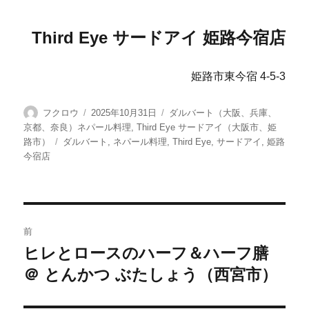
Third Eye サードアイ 姫路今宿店
姫路市東今宿 4-5-3
投
投
カ
フクロウ
2025年10月31日
ダルバート（大阪、兵庫、
稿
稿
テ
京都、奈良）ネパール料理
,
Third Eye サードアイ（大阪市、姫
者
日:
ゴ
タ
路市）
ダルバート
,
ネパール料理
,
Third Eye
,
サードアイ
,
姫路
リ
グ
今宿店
ー
投
前
稿
ヒレとロースのハーフ＆ハーフ膳
前
＠ とんかつ ぶたしょう（西宮市）
の
ナ
投
ビ