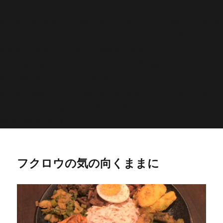
'>
';echo "\n"; echo '
';echo "\n"; echo '
';echo "\n";
endwhile; endif; } else { echo '
';echo "\n"; echo '
';echo
"\n"; echo '
';echo "\n"; echo '
';echo "\n"; } $str =
$post->post_content; $searchPattern = '/
/i'; if
(is_single()){ if (has_post_thumbnail()){ $image_id =
get
_post_thumbnail_id(); $image =
wp_get_attachment_image_src( $image_id, 'full'); echo '
';echo
"\n"; } else if ( preg_match( $searchPattern, $str, $imgurl )){
echo '
';echo "\n"; } } ?>
フクロウの気の向くままに