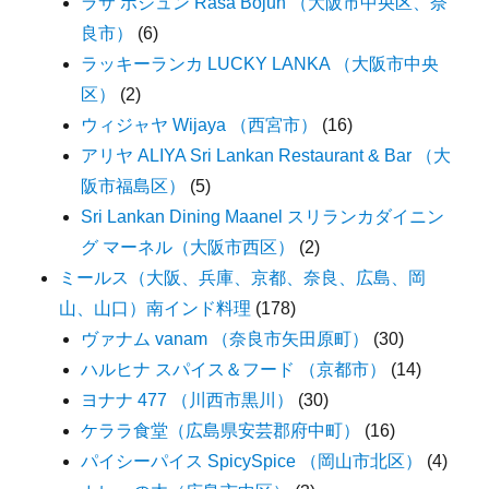
ラサ ボジュン Rasa Bojun （大阪市中央区、奈
良市）
(6)
ラッキーランカ LUCKY LANKA （大阪市中央
区）
(2)
ウィジャヤ Wijaya （西宮市）
(16)
アリヤ ALIYA Sri Lankan Restaurant & Bar （大
阪市福島区）
(5)
Sri Lankan Dining Maanel スリランカダイニン
グ マーネル（大阪市西区）
(2)
ミールス（大阪、兵庫、京都、奈良、広島、岡
山、山口）南インド料理
(178)
ヴァナム vanam （奈良市矢田原町）
(30)
ハルヒナ スパイス＆フード （京都市）
(14)
ヨナナ 477 （川西市黒川）
(30)
ケララ食堂（広島県安芸郡府中町）
(16)
パイシーパイス SpicySpice （岡山市北区）
(4)