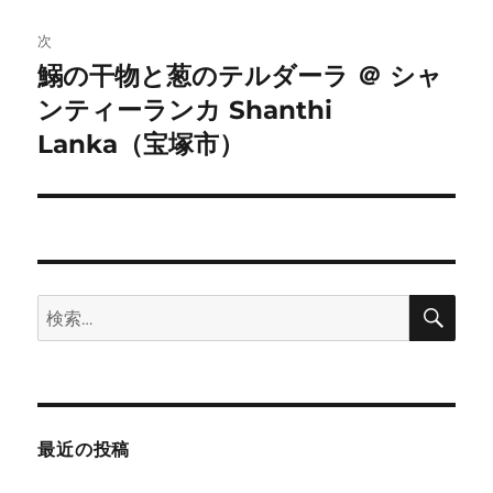
稿:
ゲ
次
鰯の干物と葱のテルダーラ ＠ シャ
次
ー
ンティーランカ Shanthi
の
シ
投
Lanka（宝塚市）
稿:
ョ
ン
検
検
索
索:
最近の投稿