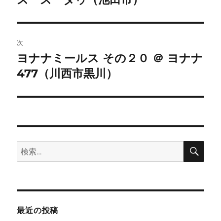
ビ
稿:
ゲ
次
ー
ヨナナミールス その２０ ＠ ヨナナ
次
シ
477（川西市黒川）
の
投
ョ
稿:
ン
検
検
索
索:
最近の投稿