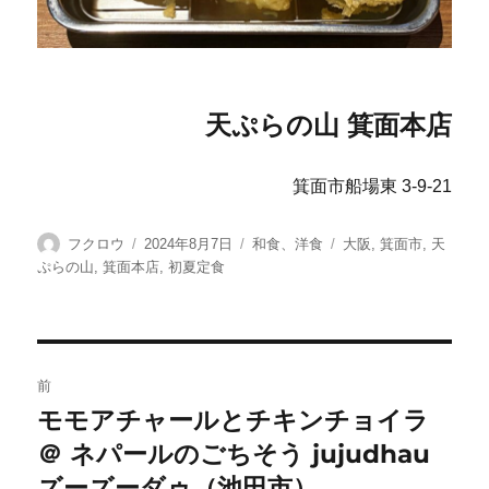
天ぷらの山 箕面本店
箕面市船場東 3-9-21
投
投
カ
タ
フクロウ
2024年8月7日
和食、洋食
大阪
,
箕面市
,
天
稿
稿
テ
グ
ぷらの山
,
箕面本店
,
初夏定食
者
日:
ゴ
リ
ー
投
前
稿
モモアチャールとチキンチョイラ
前
＠ ネパールのごちそう jujudhau
の
ナ
投
ズーズーダゥ（池田市）