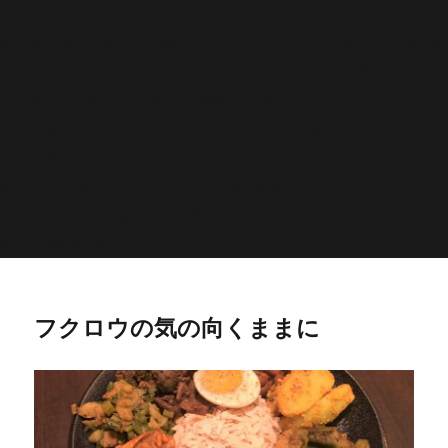
'>
';echo "\n"; echo '
';echo "\n"; echo '
';echo "\n";
endwhile; endif; } else { echo '
';echo "\n"; echo '
';echo
"\n"; echo '
';echo "\n"; echo '
';echo "\n"; } $str =
$post->post_content; $searchPattern = '/
/i'; if
(is_single()){ if (has_post_thumbnail()){ $image_id =
get
_post_thumbnail_id(); $image =
wp_get_attachment_image_src( $image_id, 'full'); echo '
';echo
"\n"; } else if ( preg_match( $searchPattern, $str, $imgurl )){
echo '
';echo "\n"; } } ?>
フクロウの気の向くままに