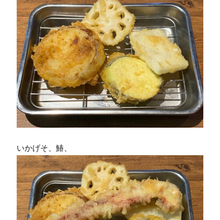
いかげそ、鰆、