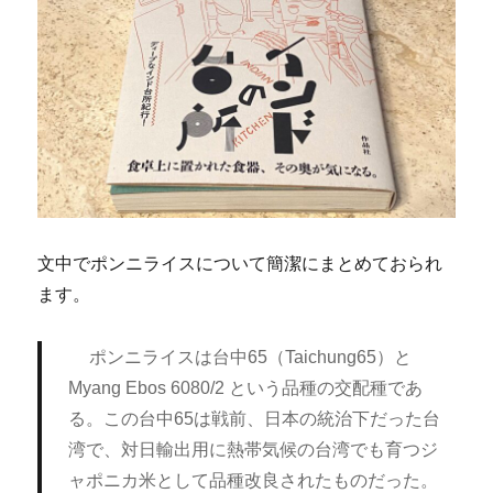
文中でポンニライスについて簡潔にまとめておられ
ます。
ポンニライスは台中65（Taichung65）と
Myang Ebos 6080/2 という品種の交配種であ
る。この台中65は戦前、日本の統治下だった台
湾で、対日輸出用に熱帯気候の台湾でも育つジ
ャポニカ米として品種改良されたものだった。