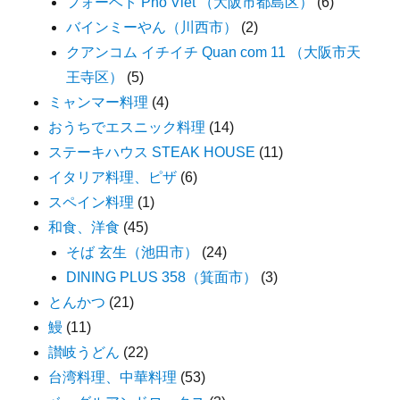
フォーベト Pho Viet （大阪市都島区）
(6)
バインミーやん（川西市）
(2)
クアンコム イチイチ Quan com 11 （大阪市天
王寺区）
(5)
ミャンマー料理
(4)
おうちでエスニック料理
(14)
ステーキハウス STEAK HOUSE
(11)
イタリア料理、ピザ
(6)
スペイン料理
(1)
和食、洋食
(45)
そば 玄生（池田市）
(24)
DINING PLUS 358（箕面市）
(3)
とんかつ
(21)
鰻
(11)
讃岐うどん
(22)
台湾料理、中華料理
(53)