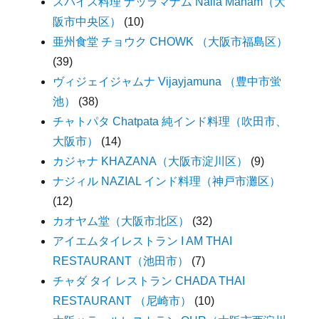
スパイス料理 ナッラマナム Nalla Manam（大
阪市中央区）
(10)
亜州食堂 チョウク CHOWK （大阪市福島区）
(39)
ヴィジェイジャムナ Vijayjamuna （豊中市蛍
池）
(38)
チャトパタ Chatpata 純インド料理（吹田市、
大阪市）
(14)
カジャナ KHAZANA（大阪市淀川区）
(9)
ナジィル NAZIAL インド料理（神戸市灘区）
(12)
カオヤム堂（大阪市北区）
(32)
アイエムタイレストラン I AM THAI
RESTAURANT（池田市）
(7)
チャダ タイ レストラン CHADA THAI
RESTAURANT （尼崎市）
(10)