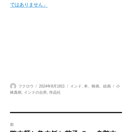
ではありません」
投
投
カ
タ
フクロウ
2024年8月18日
インド
,
本、映画、絵画
小
稿
稿
テ
グ
林真樹
,
インドの台所
,
作品社
者
日:
ゴ
リ
ー
投
前
稿