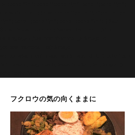
'>
';echo "\n"; echo '
';echo "\n"; echo '
';echo "\n";
endwhile; endif; } else { echo '
';echo "\n"; echo '
';echo
"\n"; echo '
';echo "\n"; echo '
';echo "\n"; } $str =
$post->post_content; $searchPattern = '/
/i'; if
(is_single()){ if (has_post_thumbnail()){ $image_id =
get
_post_thumbnail_id(); $image =
wp_get_attachment_image_src( $image_id, 'full'); echo '
';echo
"\n"; } else if ( preg_match( $searchPattern, $str, $imgurl )){
echo '
';echo "\n"; } } ?>
フクロウの気の向くままに