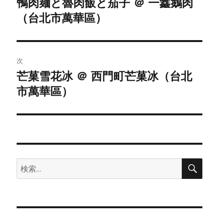
鴨肉麺と魯肉飯と茄子 ＠ 一鑫鵝肉
前
（台北市萬華區）
の
ナ
投
ビ
稿:
ゲ
次
芒菓雪花冰 ＠ 西門町芒菓冰（台北
次
ー
市萬華區）
の
シ
投
稿:
ョ
ン
検
検
索
索: