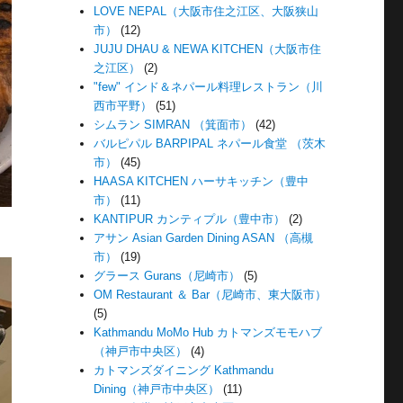
LOVE NEPAL（大阪市住之江区、大阪狭山
市）
(12)
JUJU DHAU & NEWA KITCHEN（大阪市住
之江区）
(2)
"few" インド＆ネパール料理レストラン（川
西市平野）
(51)
シムラン SIMRAN （箕面市）
(42)
バルピパル BARPIPAL ネパール食堂 （茨木
市）
(45)
HAASA KITCHEN ハーサキッチン（豊中
市）
(11)
KANTIPUR カンティプル（豊中市）
(2)
アサン Asian Garden Dining ASAN （高槻
市）
(19)
グラース Gurans（尼崎市）
(5)
OM Restaurant ＆ Bar（尼崎市、東大阪市）
(5)
Kathmandu MoMo Hub カトマンズモモハブ
（神戸市中央区）
(4)
カトマンズダイニング Kathmandu
Dining（神戸市中央区）
(11)