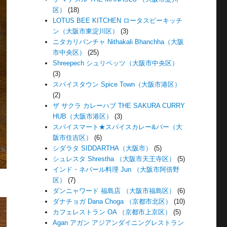
区）
(18)
LOTUS BEE KITCHEN ロータスビーキッチ
ン（大阪市東淀川区）
(3)
ニタカリバンチャ Nithakali Bhanchha（大阪
市中央区）
(25)
Shreepech シュリペッツ（大阪市中央区）
(3)
スパイスタウン Spice Town（大阪市港区）
(2)
ザ サクラ カレーハブ THE SAKURA CURRY
HUB（大阪市港区）
(3)
スパイスマート★スパイスカレー&バー（大
阪市住吉区）
(6)
シダラタ SIDDARTHA（大阪市）
(5)
シュレスタ Shrestha （大阪市天王寺区）
(5)
インド・ネパール料理 Jun （大阪市阿倍野
区）
(7)
ダンニャワード 福島店 （大阪市福島区）
(6)
ダナチョガ Dana Choga （京都市北区）
(10)
カフェレストラン OA （京都市上京区）
(5)
Agan アガン アジアンダイニングレストラン