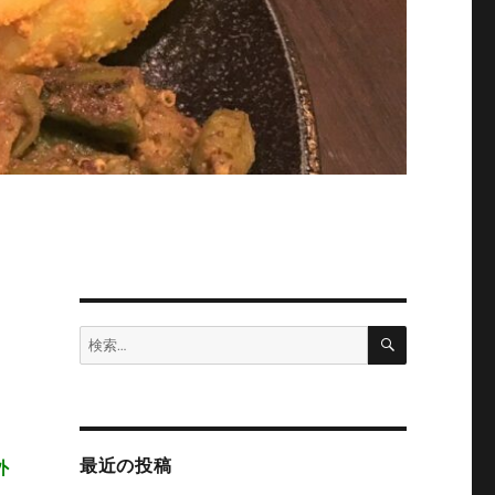
検
検
索
索:
最近の投稿
外