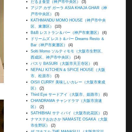
だるま食堂（神戸市中央区）
(3)
アジア カザ ガーラ ASIA KHAJA GHAR（神
戸市中央区）
(3)
KATHMANDU MOMO HOUSE（神戸市中央
区、東灘区）
(10)
B&B レストラン＆バー（神戸市東灘区）
(4)
ドリームズ レスト＆バー Dreams Resto ＆
Bar（神戸市東灘区）
(4)
Solti Momo ソルティモモ（大阪市生野区、
西成区、神戸市中央区）
(14)
バスリ BASURI（大阪市天王寺区）
(4)
NEPALI KITCHEN & SPICE HOUSE（大阪
市、松原市）
(3)
OISII CURRY 美味しいカレー（大阪市東成
区）
(2)
Third Eye サードアイ（大阪市、姫路市）
(6)
CHANDRAMA チャンドラマ（大阪市浪速
区）
(2)
SATHIBHAI サティバイ（大阪市此花区）
(2)
ナマステおおさか NAMASTE OSAKA（大阪
市生野区）
(2)
ザ マナスル THE MANASLU （大阪市淀川