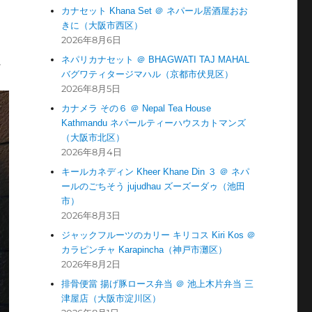
カナセット Khana Set ＠ ネパール居酒屋おお
きに（大阪市西区）
2026年8月6日
ネパリカナセット ＠ BHAGWATI TAJ MAHAL
に
バグワティタージマハル（京都市伏見区）
2026年8月5日
カナメラ その６ ＠ Nepal Tea House
Kathmandu ネパールティーハウスカトマンズ
（大阪市北区）
2026年8月4日
キールカネディン Kheer Khane Din ３ ＠ ネパ
ールのごちそう jujudhau ズーズーダゥ（池田
市）
2026年8月3日
ジャックフルーツのカリー キリコス Kiri Kos ＠
カラピンチャ Karapincha（神戸市灘区）
2026年8月2日
排骨便當 揚げ豚ロース弁当 ＠ 池上木片弁当 三
津屋店（大阪市淀川区）