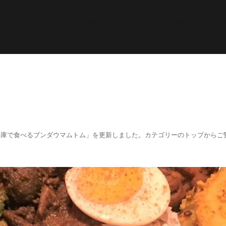
while; endif; } else { echo '
';echo "\n"; echo '
';echo "\n
f (has_post_thumbnail()){ $image_id = get
_post_thumbnail_id(); $im
){ echo '
';echo "\n"; } } ?>
阪、兵庫で食べるブンダウマムトム」を更新しました。カテゴリーのトップからご覧くださ