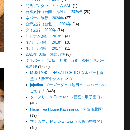
関西ブンダウマムトムMAP
(1)
台湾旅行（台南・高雄） 2025年
(20)
ネパール旅行 2024年
(27)
台湾旅行（台北） 2024年
(14)
タイ旅行 2020年
(14)
ベトナム旅行 2019年
(41)
ネパール旅行 2018年
(30)
ネパール旅行 2017年
(32)
2025年 大阪・関西万博
(6)
ダルバート（大阪、兵庫、京都、奈良）ネパー
ル料理
(1,656)
MUSTANG THAKALI CHULO ダルバート食
堂（大阪市中央区）
(82)
jujudhau ズーズーダゥ（池田市）ネパールの
ごちそう
(448)
ターメリック Turmeric （西宮市甲子園口）
(40)
Nepal Tea House Kathmandu（大阪市北区）
(19)
マナカマナ Manakamana （大阪市中央区）
(45)