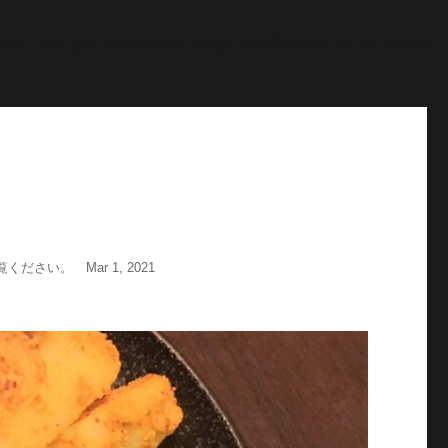
"; echo '
';echo "\n"; echo '
';echo "\n"; } $str = $post-
age = wp_get_attachment_image_src( $image_id, 'full'); echo
い。 Mar 1, 2021