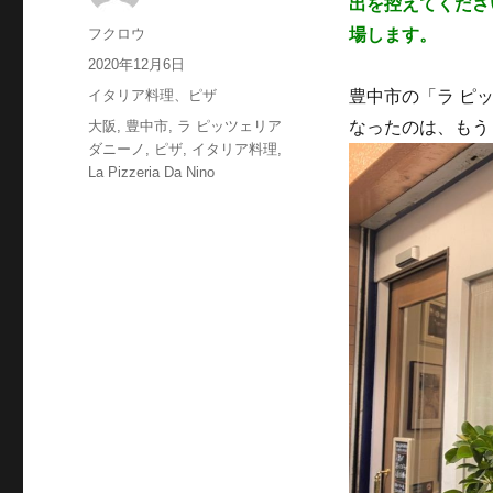
出を控えてくださ
投
フクロウ
場します。
稿
投
2020年12月6日
者
稿
カ
イタリア料理、ピザ
豊中市の「ラ ピッツ
日:
テ
タ
大阪
,
豊中市
,
ラ ピッツェリア
なったのは、もう
ゴ
グ
ダニーノ
,
ピザ
,
イタリア料理
,
リ
La Pizzeria Da Nino
ー