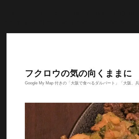
'>
';echo "\n"; echo '
';echo "\n"; echo '
';echo "\n"; end
>post_content; $searchPattern = '/
/i'; if (is_single()){ i
'
';echo "\n"; } else if ( preg_match( $searchPattern, $str, $imgurl )
フクロウの気の向くままに
Google My Map 付きの「大阪で食べるダルバート」「大