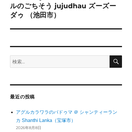
ルのごちそう jujudhau ズーズー
の
シ
投
ダゥ （池田市）
稿:
ョ
ン
検
検
索
索:
最近の投稿
アグルカラワラのバドゥマ ＠ シャンティーラン
カ Shanthi Lanka（宝塚市）
2026年8月8日