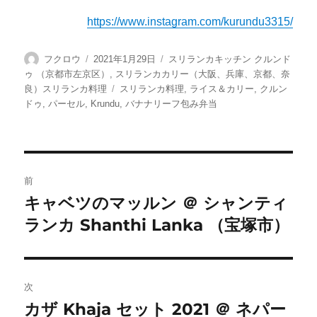
https://www.instagram.com/kurundu3315/
投
投
カ
フクロウ
2021年1月29日
スリランカキッチン クルンド
稿
稿
テ
ゥ （京都市左京区）
,
スリランカカリー（大阪、兵庫、京都、奈
者
日:
ゴ
タ
良）スリランカ料理
スリランカ料理
,
ライス＆カリー
,
クルン
リ
グ
ドゥ
,
パーセル
,
Krundu
,
バナナリーフ包み弁当
ー
投
前
稿
キャベツのマッルン ＠ シャンティ
前
ランカ Shanthi Lanka （宝塚市）
の
ナ
投
ビ
稿:
ゲ
次
カザ Khaja セット 2021 ＠ ネパー
次
ー