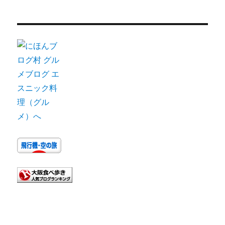
ー
カ
イ
ブ