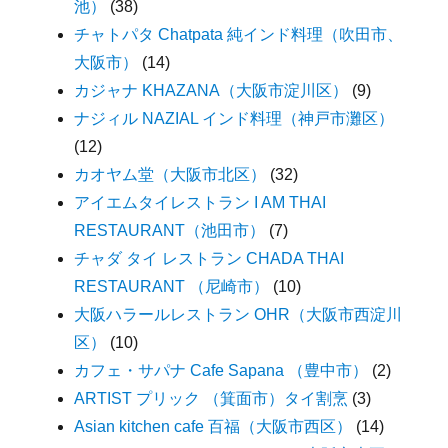
池）
(38)
チャトパタ Chatpata 純インド料理（吹田市、
大阪市）
(14)
カジャナ KHAZANA（大阪市淀川区）
(9)
ナジィル NAZIAL インド料理（神戸市灘区）
(12)
カオヤム堂（大阪市北区）
(32)
アイエムタイレストラン I AM THAI
RESTAURANT（池田市）
(7)
チャダ タイ レストラン CHADA THAI
RESTAURANT （尼崎市）
(10)
大阪ハラールレストラン OHR（大阪市西淀川
区）
(10)
カフェ・サパナ Cafe Sapana （豊中市）
(2)
ARTIST プリック （箕面市）タイ割烹
(3)
Asian kitchen cafe 百福（大阪市西区）
(14)