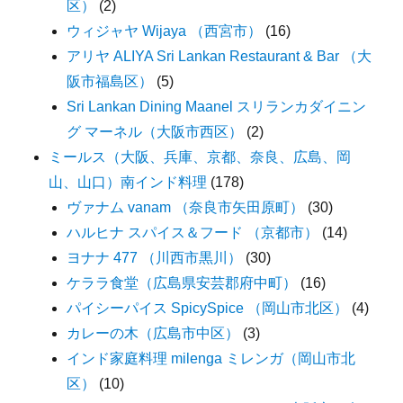
区）
(2)
ウィジャヤ Wijaya （西宮市）
(16)
アリヤ ALIYA Sri Lankan Restaurant & Bar （大
阪市福島区）
(5)
Sri Lankan Dining Maanel スリランカダイニン
グ マーネル（大阪市西区）
(2)
ミールス（大阪、兵庫、京都、奈良、広島、岡
山、山口）南インド料理
(178)
ヴァナム vanam （奈良市矢田原町）
(30)
ハルヒナ スパイス＆フード （京都市）
(14)
ヨナナ 477 （川西市黒川）
(30)
ケララ食堂（広島県安芸郡府中町）
(16)
パイシーパイス SpicySpice （岡山市北区）
(4)
カレーの木（広島市中区）
(3)
インド家庭料理 milenga ミレンガ（岡山市北
区）
(10)