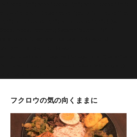
'>
';echo "\n"; echo '
';echo "\n"; echo '
';echo "\n";
endwhile; endif; } else { echo '
';echo "\n"; echo '
';echo
"\n"; echo '
';echo "\n"; echo '
';echo "\n"; } $str =
$post->post_content; $searchPattern = '/
/i'; if
(is_single()){ if (has_post_thumbnail()){ $image_id =
get
_post_thumbnail_id(); $image =
wp_get_attachment_image_src( $image_id, 'full'); echo '
';echo
"\n"; } else if ( preg_match( $searchPattern, $str, $imgurl )){
echo '
';echo "\n"; } } ?>
フクロウの気の向くままに