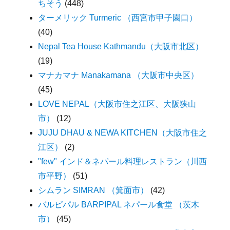
ちそう
(448)
ターメリック Turmeric （西宮市甲子園口）
(40)
Nepal Tea House Kathmandu（大阪市北区）
(19)
マナカマナ Manakamana （大阪市中央区）
(45)
LOVE NEPAL（大阪市住之江区、大阪狭山
市）
(12)
JUJU DHAU & NEWA KITCHEN（大阪市住之
江区）
(2)
"few" インド＆ネパール料理レストラン（川西
市平野）
(51)
シムラン SIMRAN （箕面市）
(42)
バルピパル BARPIPAL ネパール食堂 （茨木
市）
(45)