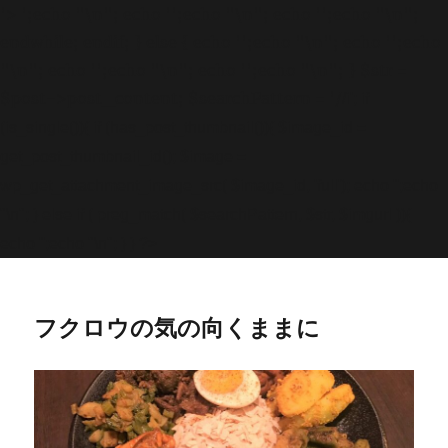
'>
';echo "\n"; echo '
';echo "\n"; echo '
';echo "\n";
endwhile; endif; } else { echo '
';echo "\n"; echo '
';echo
"\n"; echo '
';echo "\n"; echo '
';echo "\n"; } $str =
$post->post_content; $searchPattern = '/
/i'; if
(is_single()){ if (has_post_thumbnail()){ $image_id =
get
_post_thumbnail_id(); $image =
wp_get_attachment_image_src( $image_id, 'full'); echo '
';echo
"\n"; } else if ( preg_match( $searchPattern, $str, $imgurl )){
echo '
';echo "\n"; } } ?>
フクロウの気の向くままに