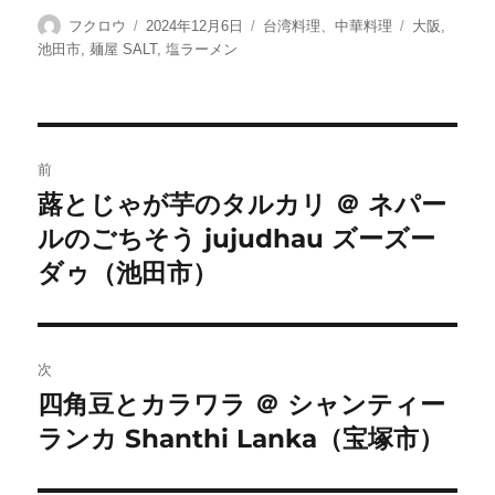
投
投
カ
タ
フクロウ
2024年12月6日
台湾料理、中華料理
大阪
,
稿
稿
テ
グ
池田市
,
麺屋 SALT
,
塩ラーメン
者
日:
ゴ
リ
ー
投
前
稿
蕗とじゃが芋のタルカリ ＠ ネパー
前
ルのごちそう jujudhau ズーズー
の
ナ
投
ダゥ（池田市）
ビ
稿:
ゲ
次
ー
四角豆とカラワラ ＠ シャンティー
次
シ
ランカ Shanthi Lanka（宝塚市）
の
投
ョ