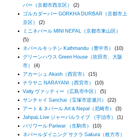
バー（京都市西京区）
(2)
ゴルカダーバー GORKHA DURBAR（京都市上
京区）
(2)
ミニネパール MINI NEPAL（京都市東山区）
(5)
ネパールキッチン Kathmandu（豊中市）
(10)
グリーンハウス Green House（吹田市、大阪
市）
(4)
アカーシュ Akash（西宮市）
(15)
ナラヤニ NARAYANI（西宮市）
(10)
Vatty ヴァッティー（広島市中区）
(5)
サンチャイ Sanchai（宝塚市逆瀬川）
(22)
アート & ネパール Art & Nepal（尼崎市）
(3)
JahpaL Live ジャーパルライブ （宇治市）
(1)
パリワール Pariwar （生駒市）
(10)
ネパールダイニング サクラ Sakura（枚方市）