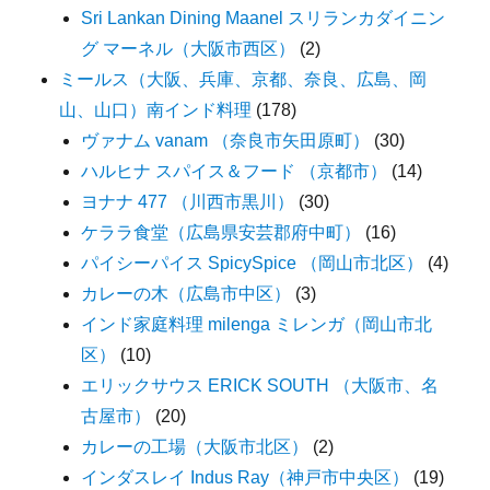
Sri Lankan Dining Maanel スリランカダイニン
グ マーネル（大阪市西区）
(2)
ミールス（大阪、兵庫、京都、奈良、広島、岡
山、山口）南インド料理
(178)
ヴァナム vanam （奈良市矢田原町）
(30)
ハルヒナ スパイス＆フード （京都市）
(14)
ヨナナ 477 （川西市黒川）
(30)
ケララ食堂（広島県安芸郡府中町）
(16)
パイシーパイス SpicySpice （岡山市北区）
(4)
カレーの木（広島市中区）
(3)
インド家庭料理 milenga ミレンガ（岡山市北
区）
(10)
エリックサウス ERICK SOUTH （大阪市、名
古屋市）
(20)
カレーの工場（大阪市北区）
(2)
インダスレイ Indus Ray（神戸市中央区）
(19)