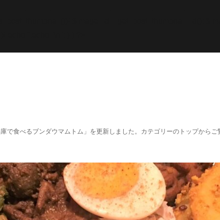
while; endif; } else { echo '
';echo "\n"; echo '
';echo "\n
f (has_post_thumbnail()){ $image_id = get
_post_thumbnail_id(); $im
){ echo '
';echo "\n"; } } ?>
阪、兵庫で食べるブンダウマムトム」を更新しました。カテゴリーのトップからご覧くださ