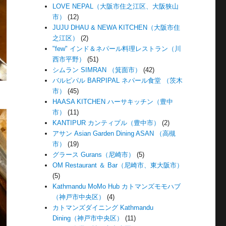
LOVE NEPAL（大阪市住之江区、大阪狭山
市）
(12)
JUJU DHAU & NEWA KITCHEN（大阪市住
之江区）
(2)
"few" インド＆ネパール料理レストラン（川
西市平野）
(51)
シムラン SIMRAN （箕面市）
(42)
バルピパル BARPIPAL ネパール食堂 （茨木
市）
(45)
HAASA KITCHEN ハーサキッチン（豊中
市）
(11)
KANTIPUR カンティプル（豊中市）
(2)
アサン Asian Garden Dining ASAN （高槻
市）
(19)
グラース Gurans（尼崎市）
(5)
OM Restaurant ＆ Bar（尼崎市、東大阪市）
(5)
Kathmandu MoMo Hub カトマンズモモハブ
（神戸市中央区）
(4)
カトマンズダイニング Kathmandu
Dining（神戸市中央区）
(11)