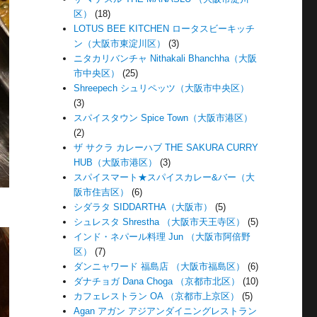
区）
(18)
LOTUS BEE KITCHEN ロータスビーキッチ
ン（大阪市東淀川区）
(3)
ニタカリバンチャ Nithakali Bhanchha（大阪
市中央区）
(25)
Shreepech シュリペッツ（大阪市中央区）
(3)
スパイスタウン Spice Town（大阪市港区）
(2)
ザ サクラ カレーハブ THE SAKURA CURRY
HUB（大阪市港区）
(3)
スパイスマート★スパイスカレー&バー（大
阪市住吉区）
(6)
シダラタ SIDDARTHA（大阪市）
(5)
シュレスタ Shrestha （大阪市天王寺区）
(5)
インド・ネパール料理 Jun （大阪市阿倍野
区）
(7)
ダンニャワード 福島店 （大阪市福島区）
(6)
ダナチョガ Dana Choga （京都市北区）
(10)
カフェレストラン OA （京都市上京区）
(5)
Agan アガン アジアンダイニングレストラン