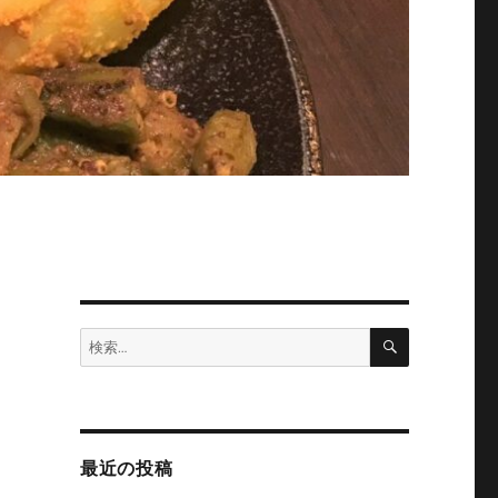
検
検
索
索:
最近の投稿