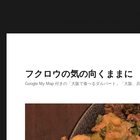
'>
';echo "\n"; echo '
';echo "\n"; echo '
';echo "\n"; end
>post_content; $searchPattern = '/
/i'; if (is_single()){ i
'
';echo "\n"; } else if ( preg_match( $searchPattern, $str, $imgurl )
フクロウの気の向くままに
Google My Map 付きの「大阪で食べるダルバート」「大