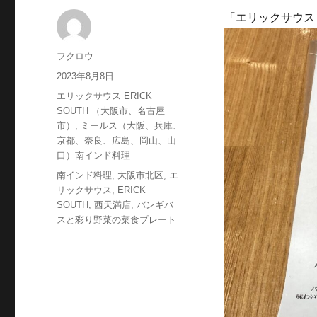
「エリックサウス E
投
フクロウ
稿
投
2023年8月8日
者
稿
カ
エリックサウス ERICK
日:
テ
SOUTH （大阪市、名古屋
ゴ
市）
,
ミールス（大阪、兵庫、
リ
京都、奈良、広島、岡山、山
ー
口）南インド料理
タ
南インド料理
,
大阪市北区
,
エ
グ
リックサウス
,
ERICK
SOUTH
,
西天満店
,
バンギバ
スと彩り野菜の菜食プレート