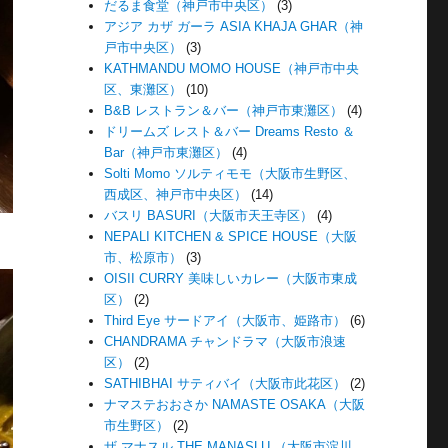
だるま食堂（神戸市中央区）
(3)
アジア カザ ガーラ ASIA KHAJA GHAR（神
戸市中央区）
(3)
KATHMANDU MOMO HOUSE（神戸市中央
区、東灘区）
(10)
B&B レストラン＆バー（神戸市東灘区）
(4)
ドリームズ レスト＆バー Dreams Resto ＆
Bar（神戸市東灘区）
(4)
Solti Momo ソルティモモ（大阪市生野区、
西成区、神戸市中央区）
(14)
バスリ BASURI（大阪市天王寺区）
(4)
NEPALI KITCHEN & SPICE HOUSE（大阪
市、松原市）
(3)
OISII CURRY 美味しいカレー（大阪市東成
区）
(2)
Third Eye サードアイ（大阪市、姫路市）
(6)
CHANDRAMA チャンドラマ（大阪市浪速
区）
(2)
SATHIBHAI サティバイ（大阪市此花区）
(2)
ナマステおおさか NAMASTE OSAKA（大阪
市生野区）
(2)
ザ マナスル THE MANASLU （大阪市淀川