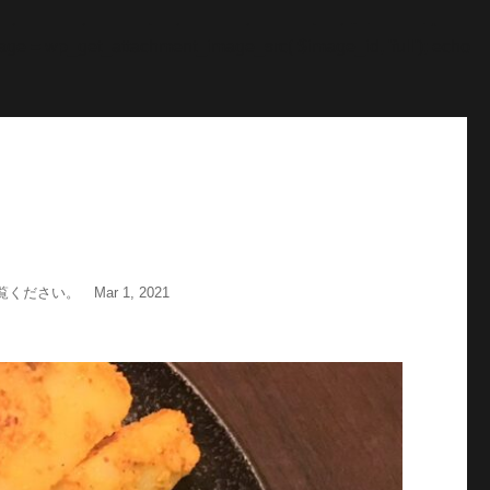
"; echo '
';echo "\n"; echo '
';echo "\n"; } $str = $post-
age = wp_get_attachment_image_src( $image_id, 'full'); echo
い。 Mar 1, 2021