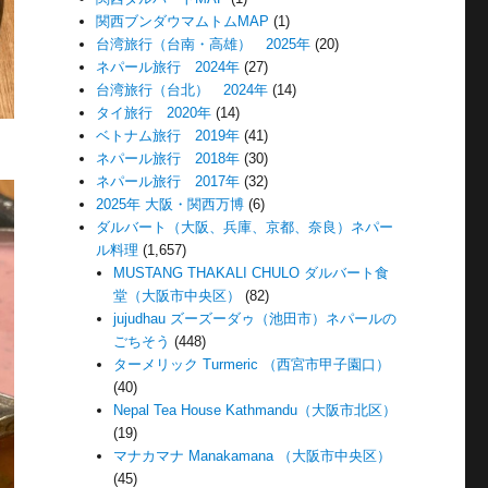
関西ブンダウマムトムMAP
(1)
台湾旅行（台南・高雄） 2025年
(20)
ネパール旅行 2024年
(27)
台湾旅行（台北） 2024年
(14)
タイ旅行 2020年
(14)
ベトナム旅行 2019年
(41)
ネパール旅行 2018年
(30)
ネパール旅行 2017年
(32)
2025年 大阪・関西万博
(6)
ダルバート（大阪、兵庫、京都、奈良）ネパー
ル料理
(1,657)
MUSTANG THAKALI CHULO ダルバート食
堂（大阪市中央区）
(82)
jujudhau ズーズーダゥ（池田市）ネパールの
ごちそう
(448)
ターメリック Turmeric （西宮市甲子園口）
(40)
Nepal Tea House Kathmandu（大阪市北区）
(19)
マナカマナ Manakamana （大阪市中央区）
(45)