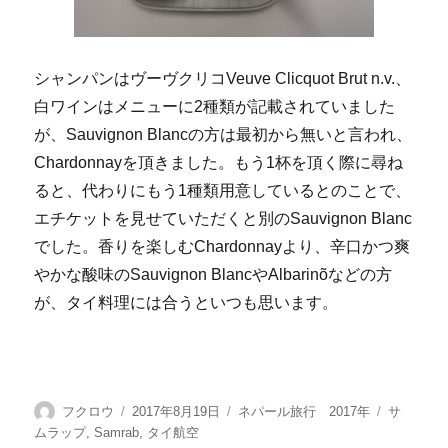
シャンパンはヴーヴクリコVeuve Clicquot Brut n.v.、
白ワインはメニューに2種類が記載されていました
が、Sauvignon Blancの方は最初から無いと言われ、
Chardonnayを頂きました。もう1杯を頂く際に尋ね
ると、代わりにもう1種類用意しているとのことで、
エチケットを見せていただくと別のSauvignon Blanc
でした。香りを楽しむChardonnayより、辛口かつ爽
やかな酸味のSauvignon BlancやAlbarinõなどの方
が、タイ料理には合うといつも思います。
投
投
カ
タ
フクロウ
2017年8月19日
ネパール旅行 2017年
サ
稿
稿
テ
グ
ムラップ
,
Samrab
,
タイ航空