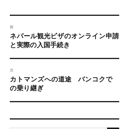
者
日:
ゴ
リ
ー
投
前
稿
ネパール観光ビザのオンライン申請
前
と実際の入国手続き
の
ナ
投
ビ
稿:
ゲ
次
カトマンズへの道途 バンコクで
次
ー
の乗り継ぎ
の
シ
投
稿:
ョ
ン