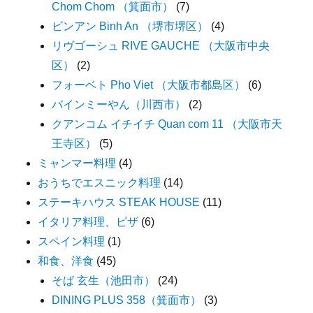
Chom Chom （箕面市）
(7)
ビンアン Binh An （堺市堺区）
(4)
リヴゴーシュ RIVE GAUCHE （大阪市中央
区）
(2)
フォーベト Pho Viet （大阪市都島区）
(6)
バインミーやん（川西市）
(2)
クアンコム イチイチ Quan com 11 （大阪市天
王寺区）
(5)
ミャンマー料理
(4)
おうちでエスニック料理
(14)
ステーキハウス STEAK HOUSE
(11)
イタリア料理、ピザ
(6)
スペイン料理
(1)
和食、洋食
(45)
そば 玄生（池田市）
(24)
DINING PLUS 358（箕面市）
(3)