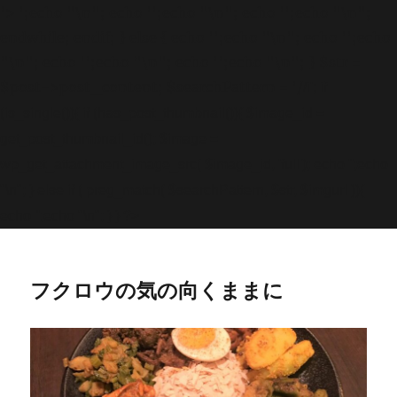
'>
';echo "\n"; echo '
';echo "\n"; echo '
';echo "\n";
endwhile; endif; } else { echo '
';echo "\n"; echo '
';echo
"\n"; echo '
';echo "\n"; echo '
';echo "\n"; } $str =
$post->post_content; $searchPattern = '/
/i'; if
(is_single()){ if (has_post_thumbnail()){ $image_id =
get
_post_thumbnail_id(); $image =
wp_get_attachment_image_src( $image_id, 'full'); echo '
';echo
"\n"; } else if ( preg_match( $searchPattern, $str, $imgurl )){
echo '
';echo "\n"; } } ?>
フクロウの気の向くままに