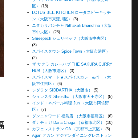
区）
(18)
LOTUS BEE KITCHEN ロータスビーキッチ
ン（大阪市東淀川区）
(3)
ニタカリバンチャ Nithakali Bhanchha（大阪
市中央区）
(25)
Shreepech シュリペッツ（大阪市中央区）
(3)
スパイスタウン Spice Town（大阪市港区）
(2)
ザ サクラ カレーハブ THE SAKURA CURRY
HUB（大阪市港区）
(3)
スパイスマート★スパイスカレー&バー（大
阪市住吉区）
(6)
シダラタ SIDDARTHA（大阪市）
(5)
シュレスタ Shrestha （大阪市天王寺区）
(5)
インド・ネパール料理 Jun （大阪市阿倍野
区）
(7)
ダンニャワード 福島店 （大阪市福島区）
(6)
ダナチョガ Dana Choga （京都市北区）
(10)
福
カフェレストラン OA （京都市上京区）
(5)
Agan アガン アジアンダイニングレストラン