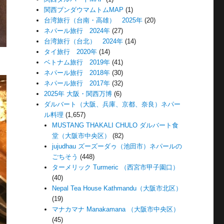
関西ブンダウマムトムMAP
(1)
台湾旅行（台南・高雄） 2025年
(20)
ネパール旅行 2024年
(27)
台湾旅行（台北） 2024年
(14)
タイ旅行 2020年
(14)
ベトナム旅行 2019年
(41)
ネパール旅行 2018年
(30)
ネパール旅行 2017年
(32)
2025年 大阪・関西万博
(6)
ダルバート（大阪、兵庫、京都、奈良）ネパー
ル料理
(1,657)
MUSTANG THAKALI CHULO ダルバート食
堂（大阪市中央区）
(82)
jujudhau ズーズーダゥ（池田市）ネパールの
ごちそう
(448)
ターメリック Turmeric （西宮市甲子園口）
(40)
Nepal Tea House Kathmandu（大阪市北区）
(19)
マナカマナ Manakamana （大阪市中央区）
(45)