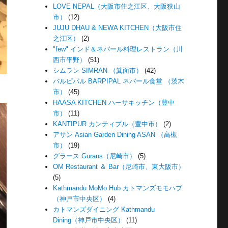
LOVE NEPAL（大阪市住之江区、大阪狭山
市）
(12)
JUJU DHAU & NEWA KITCHEN（大阪市住
之江区）
(2)
"few" インド＆ネパール料理レストラン（川
西市平野）
(51)
シムラン SIMRAN （箕面市）
(42)
バルピパル BARPIPAL ネパール食堂 （茨木
市）
(45)
HAASA KITCHEN ハーサキッチン（豊中
市）
(11)
KANTIPUR カンティプル（豊中市）
(2)
アサン Asian Garden Dining ASAN （高槻
市）
(19)
グラース Gurans（尼崎市）
(5)
OM Restaurant ＆ Bar（尼崎市、東大阪市）
(5)
Kathmandu MoMo Hub カトマンズモモハブ
（神戸市中央区）
(4)
カトマンズダイニング Kathmandu
Dining（神戸市中央区）
(11)