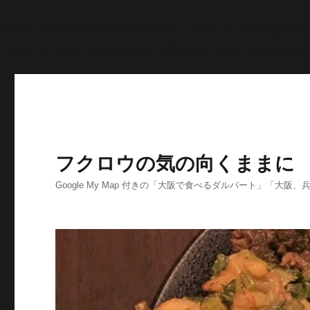
'>
';echo "\n"; echo '
';echo "\n"; echo '
';echo "\n"; end
>post_content; $searchPattern = '/
/i'; if (is_single()){ i
'
';echo "\n"; } else if ( preg_match( $searchPattern, $str, $imgurl )
フクロウの気の向くままに
Google My Map 付きの「大阪で食べるダルバート」「大