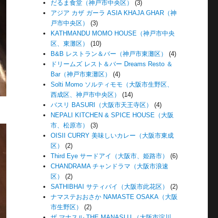
だるま食堂（神戸市中央区）
(3)
アジア カザ ガーラ ASIA KHAJA GHAR（神
戸市中央区）
(3)
KATHMANDU MOMO HOUSE（神戸市中央
区、東灘区）
(10)
B&B レストラン＆バー（神戸市東灘区）
(4)
ドリームズ レスト＆バー Dreams Resto ＆
Bar（神戸市東灘区）
(4)
Solti Momo ソルティモモ（大阪市生野区、
西成区、神戸市中央区）
(14)
バスリ BASURI（大阪市天王寺区）
(4)
NEPALI KITCHEN & SPICE HOUSE（大阪
市、松原市）
(3)
OISII CURRY 美味しいカレー（大阪市東成
区）
(2)
Third Eye サードアイ（大阪市、姫路市）
(6)
CHANDRAMA チャンドラマ（大阪市浪速
区）
(2)
SATHIBHAI サティバイ（大阪市此花区）
(2)
ナマステおおさか NAMASTE OSAKA（大阪
市生野区）
(2)
ザ マナスル THE MANASLU （大阪市淀川