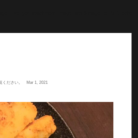
"; echo '
';echo "\n"; echo '
';echo "\n"; } $str = $post-
age = wp_get_attachment_image_src( $image_id, 'full'); echo
い。 Mar 1, 2021