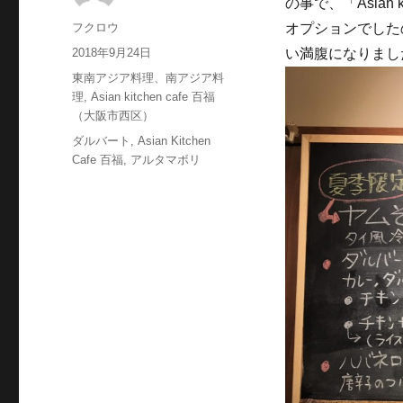
の事で、「Asian
投
フクロウ
オプションでした
稿
投
2018年9月24日
い満腹になりまし
者
稿
カ
東南アジア料理、南アジア料
日:
テ
理
,
Asian kitchen cafe 百福
ゴ
（大阪市西区）
リ
タ
ダルバート
,
Asian Kitchen
ー
グ
Cafe 百福
,
アルタマボリ