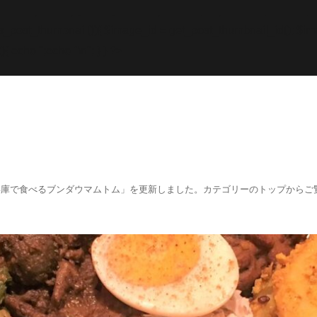
while; endif; } else { echo '
';echo "\n"; echo '
';echo "\n
f (has_post_thumbnail()){ $image_id = get
_post_thumbnail_id(); $im
){ echo '
';echo "\n"; } } ?>
阪、兵庫で食べるブンダウマムトム」を更新しました。カテゴリーのトップからご覧くださ