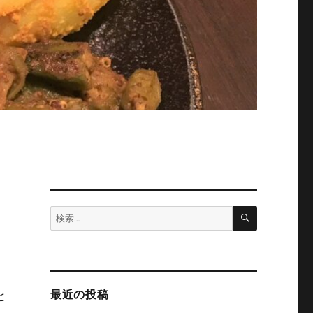
検
検
索
索:
最近の投稿
と