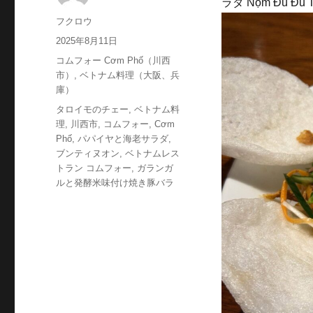
ラダ Nộm Đu Đủ T
投
フクロウ
稿
投
2025年8月11日
者
稿
カ
コムフォー Cơm Phố（川西
日:
テ
市）
,
ベトナム料理（大阪、兵
ゴ
庫）
リ
タ
タロイモのチェー
,
ベトナム料
ー
グ
理
,
川西市
,
コムフォー
,
Cơm
Phố
,
パパイヤと海老サラダ
,
ブンティヌオン
,
ベトナムレス
トラン コムフォー
,
ガランガ
ルと発酵米味付け焼き豚バラ