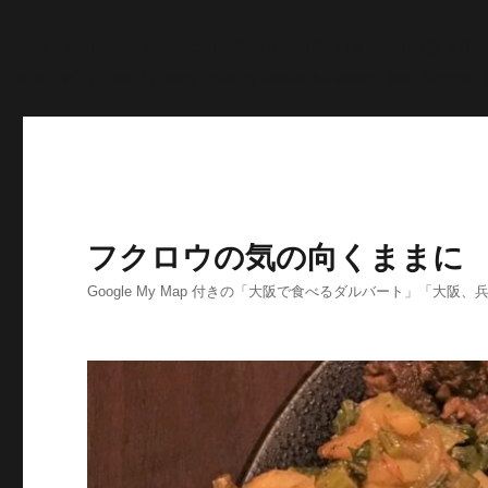
'>
';echo "\n"; echo '
';echo "\n"; echo '
';echo "\n"; end
>post_content; $searchPattern = '/
/i'; if (is_single()){ i
'
';echo "\n"; } else if ( preg_match( $searchPattern, $str, $imgurl )
フクロウの気の向くままに
Google My Map 付きの「大阪で食べるダルバート」「大