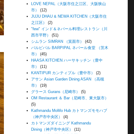
LOVE NEPAL（大阪市住之江区、大阪狭山
市）
(12)
JUJU DHAU & NEWA KITCHEN（大阪市住
之江区）
(2)
"few" インド＆ネパール料理レストラン（川
西市平野）
(51)
シムラン SIMRAN （箕面市）
(42)
バルピパル BARPIPAL ネパール食堂 （茨木
市）
(45)
HAASA KITCHEN ハーサキッチン（豊中
市）
(11)
KANTIPUR カンティプル（豊中市）
(2)
アサン Asian Garden Dining ASAN （高槻
市）
(19)
グラース Gurans（尼崎市）
(5)
OM Restaurant ＆ Bar（尼崎市、東大阪市）
(5)
Kathmandu MoMo Hub カトマンズモモハブ
（神戸市中央区）
(4)
カトマンズダイニング Kathmandu
Dining（神戸市中央区）
(11)