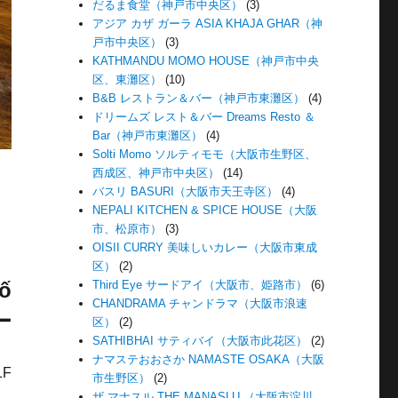
だるま食堂（神戸市中央区）
(3)
アジア カザ ガーラ ASIA KHAJA GHAR（神
戸市中央区）
(3)
KATHMANDU MOMO HOUSE（神戸市中央
区、東灘区）
(10)
B&B レストラン＆バー（神戸市東灘区）
(4)
ドリームズ レスト＆バー Dreams Resto ＆
Bar（神戸市東灘区）
(4)
Solti Momo ソルティモモ（大阪市生野区、
西成区、神戸市中央区）
(14)
バスリ BASURI（大阪市天王寺区）
(4)
NEPALI KITCHEN & SPICE HOUSE（大阪
市、松原市）
(3)
OISII CURRY 美味しいカレー（大阪市東成
区）
(2)
Third Eye サードアイ（大阪市、姫路市）
(6)
ố
CHANDRAMA チャンドラマ（大阪市浪速
ー
区）
(2)
SATHIBHAI サティバイ（大阪市此花区）
(2)
ナマステおおさか NAMASTE OSAKA（大阪
1F
市生野区）
(2)
ザ マナスル THE MANASLU （大阪市淀川