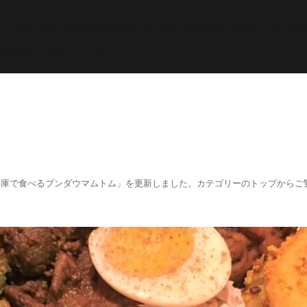
while; endif; } else { echo '
';echo "\n"; echo '
';echo "\n
f (has_post_thumbnail()){ $image_id = get
_post_thumbnail_id(); $im
){ echo '
';echo "\n"; } } ?>
阪、兵庫で食べるブンダウマムトム」を更新しました。カテゴリーのトップからご覧くださ