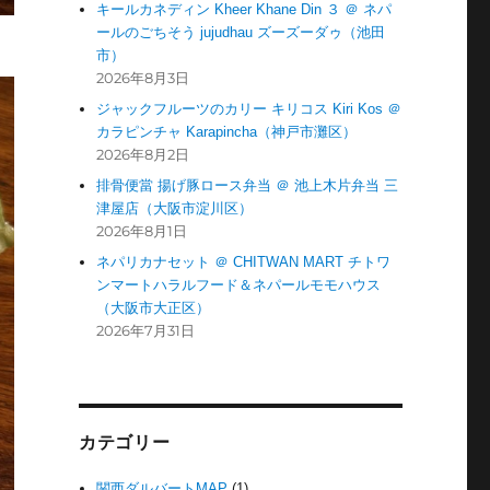
キールカネディン Kheer Khane Din ３ ＠ ネパ
ールのごちそう jujudhau ズーズーダゥ（池田
市）
2026年8月3日
ジャックフルーツのカリー キリコス Kiri Kos ＠
カラピンチャ Karapincha（神戸市灘区）
2026年8月2日
排骨便當 揚げ豚ロース弁当 ＠ 池上木片弁当 三
津屋店（大阪市淀川区）
2026年8月1日
ネパリカナセット ＠ CHITWAN MART チトワ
ンマートハラルフード＆ネパールモモハウス
（大阪市大正区）
2026年7月31日
カテゴリー
関西ダルバートMAP
(1)