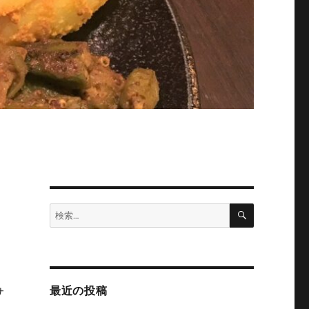
検
検
索
索:
最近の投稿
サ