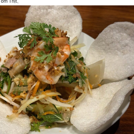
ôm Thịt、