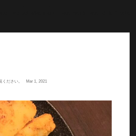
"; echo '
';echo "\n"; echo '
';echo "\n"; } $str = $post-
age = wp_get_attachment_image_src( $image_id, 'full'); echo
い。 Mar 1, 2021