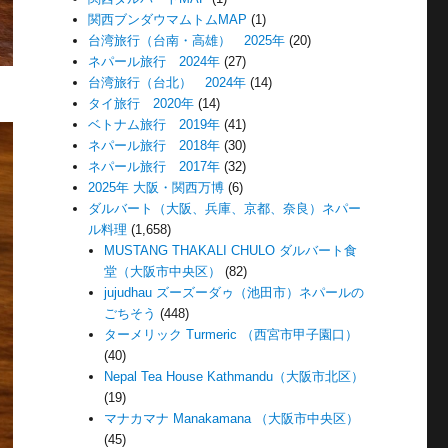
関西ブンダウマムトムMAP
(1)
台湾旅行（台南・高雄） 2025年
(20)
ネパール旅行 2024年
(27)
台湾旅行（台北） 2024年
(14)
タイ旅行 2020年
(14)
ベトナム旅行 2019年
(41)
ネパール旅行 2018年
(30)
ネパール旅行 2017年
(32)
2025年 大阪・関西万博
(6)
ダルバート（大阪、兵庫、京都、奈良）ネパー
ル料理
(1,658)
MUSTANG THAKALI CHULO ダルバート食
堂（大阪市中央区）
(82)
jujudhau ズーズーダゥ（池田市）ネパールの
ごちそう
(448)
ターメリック Turmeric （西宮市甲子園口）
(40)
Nepal Tea House Kathmandu（大阪市北区）
(19)
マナカマナ Manakamana （大阪市中央区）
(45)