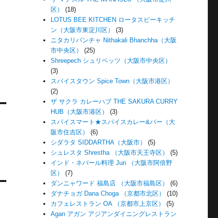
区）
(18)
LOTUS BEE KITCHEN ロータスビーキッチ
ン（大阪市東淀川区）
(3)
ニタカリバンチャ Nithakali Bhanchha（大阪
市中央区）
(25)
Shreepech シュリペッツ（大阪市中央区）
(3)
スパイスタウン Spice Town（大阪市港区）
(2)
ザ サクラ カレーハブ THE SAKURA CURRY
HUB（大阪市港区）
(3)
スパイスマート★スパイスカレー&バー（大
阪市住吉区）
(6)
ジ
シダラタ SIDDARTHA（大阪市）
(5)
シュレスタ Shrestha （大阪市天王寺区）
(5)
インド・ネパール料理 Jun （大阪市阿倍野
区）
(7)
ダンニャワード 福島店 （大阪市福島区）
(6)
ダナチョガ Dana Choga （京都市北区）
(10)
カフェレストラン OA （京都市上京区）
(5)
Agan アガン アジアンダイニングレストラン