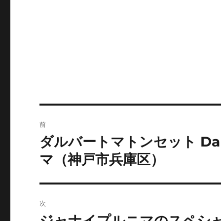
投
前
稿
ダルバートマトンセット Dal Bh
前
の
ナ
マ（神戸市兵庫区）
投
ビ
稿:
ゲ
次
ー
ジャナイプルニマのスペシャル
次