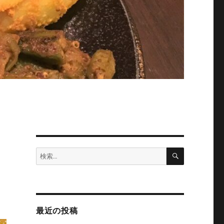
検
検
索
索:
最近の投稿