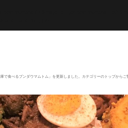
while; endif; } else { echo '
';echo "\n"; echo '
';echo "\n
f (has_post_thumbnail()){ $image_id = get
_post_thumbnail_id(); $im
){ echo '
';echo "\n"; } } ?>
阪、兵庫で食べるブンダウマムトム」を更新しました。カテゴリーのトップからご覧くださ