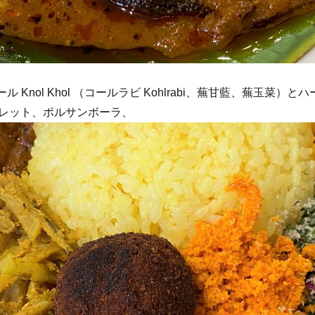
ル Knol Khol （コールラビ Kohlrabi、蕪甘藍、蕪玉菜）とハ
レット、ポルサンボーラ、