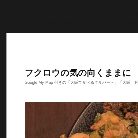
'>
';echo "\n"; echo '
';echo "\n"; echo '
';echo "\n"; end
>post_content; $searchPattern = '/
/i'; if (is_single()){ i
'
';echo "\n"; } else if ( preg_match( $searchPattern, $str, $imgurl )
フクロウの気の向くままに
Google My Map 付きの「大阪で食べるダルバート」「大