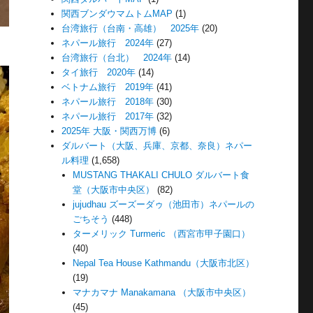
関西ブンダウマムトムMAP
(1)
台湾旅行（台南・高雄） 2025年
(20)
ネパール旅行 2024年
(27)
台湾旅行（台北） 2024年
(14)
タイ旅行 2020年
(14)
ベトナム旅行 2019年
(41)
ネパール旅行 2018年
(30)
ネパール旅行 2017年
(32)
2025年 大阪・関西万博
(6)
ダルバート（大阪、兵庫、京都、奈良）ネパー
ル料理
(1,658)
MUSTANG THAKALI CHULO ダルバート食
堂（大阪市中央区）
(82)
jujudhau ズーズーダゥ（池田市）ネパールの
ごちそう
(448)
ターメリック Turmeric （西宮市甲子園口）
(40)
Nepal Tea House Kathmandu（大阪市北区）
(19)
マナカマナ Manakamana （大阪市中央区）
(45)