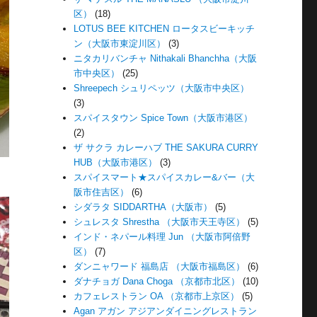
区）
(18)
LOTUS BEE KITCHEN ロータスビーキッチ
ン（大阪市東淀川区）
(3)
ニタカリバンチャ Nithakali Bhanchha（大阪
市中央区）
(25)
Shreepech シュリペッツ（大阪市中央区）
(3)
スパイスタウン Spice Town（大阪市港区）
(2)
ザ サクラ カレーハブ THE SAKURA CURRY
HUB（大阪市港区）
(3)
スパイスマート★スパイスカレー&バー（大
阪市住吉区）
(6)
シダラタ SIDDARTHA（大阪市）
(5)
シュレスタ Shrestha （大阪市天王寺区）
(5)
インド・ネパール料理 Jun （大阪市阿倍野
区）
(7)
ダンニャワード 福島店 （大阪市福島区）
(6)
ダナチョガ Dana Choga （京都市北区）
(10)
カフェレストラン OA （京都市上京区）
(5)
Agan アガン アジアンダイニングレストラン