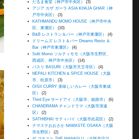
だるま食堂（神戸市中央区）
(3)
アジア カザ ガーラ ASIA KHAJA GHAR（神
戸市中央区）
(3)
KATHMANDU MOMO HOUSE（神戸市中央
区、東灘区）
(10)
B&B レストラン＆バー（神戸市東灘区）
(4)
ドリームズ レスト＆バー Dreams Resto ＆
Bar（神戸市東灘区）
(4)
Solti Momo ソルティモモ（大阪市生野区、
西成区、神戸市中央区）
(14)
バスリ BASURI（大阪市天王寺区）
(4)
NEPALI KITCHEN & SPICE HOUSE（大阪
市、松原市）
(3)
OISII CURRY 美味しいカレー（大阪市東成
区）
(2)
Third Eye サードアイ（大阪市、姫路市）
(6)
CHANDRAMA チャンドラマ（大阪市浪速
区）
(2)
SATHIBHAI サティバイ（大阪市此花区）
(2)
ナマステおおさか NAMASTE OSAKA（大阪
市生野区）
(2)
ザ マナスル THE MANASLU （大阪市淀川