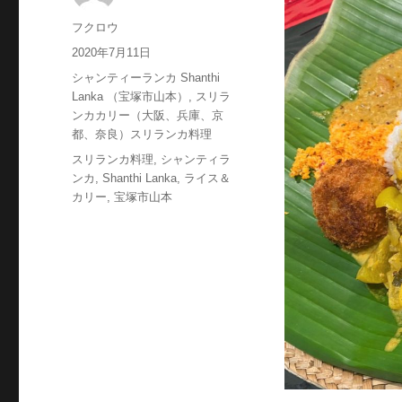
投
フクロウ
稿
投
2020年7月11日
者
稿
カ
シャンティーランカ Shanthi
日:
テ
Lanka （宝塚市山本）
,
スリラ
ゴ
ンカカリー（大阪、兵庫、京
リ
都、奈良）スリランカ料理
ー
タ
スリランカ料理
,
シャンティラ
グ
ンカ
,
Shanthi Lanka
,
ライス＆
カリー
,
宝塚市山本