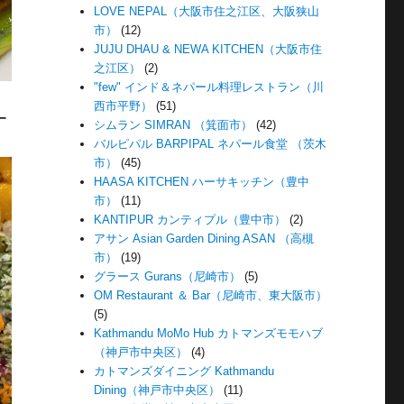
LOVE NEPAL（大阪市住之江区、大阪狭山
市）
(12)
JUJU DHAU & NEWA KITCHEN（大阪市住
之江区）
(2)
"few" インド＆ネパール料理レストラン（川
西市平野）
(51)
ー
シムラン SIMRAN （箕面市）
(42)
バルピパル BARPIPAL ネパール食堂 （茨木
市）
(45)
HAASA KITCHEN ハーサキッチン（豊中
市）
(11)
KANTIPUR カンティプル（豊中市）
(2)
アサン Asian Garden Dining ASAN （高槻
市）
(19)
グラース Gurans（尼崎市）
(5)
OM Restaurant ＆ Bar（尼崎市、東大阪市）
(5)
Kathmandu MoMo Hub カトマンズモモハブ
（神戸市中央区）
(4)
カトマンズダイニング Kathmandu
Dining（神戸市中央区）
(11)