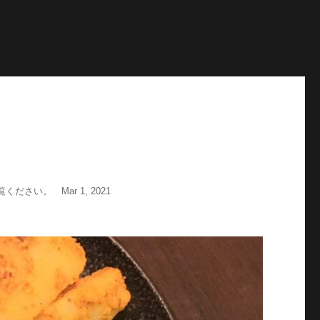
"; echo '
';echo "\n"; echo '
';echo "\n"; } $str = $post-
age = wp_get_attachment_image_src( $image_id, 'full'); echo
い。 Mar 1, 2021