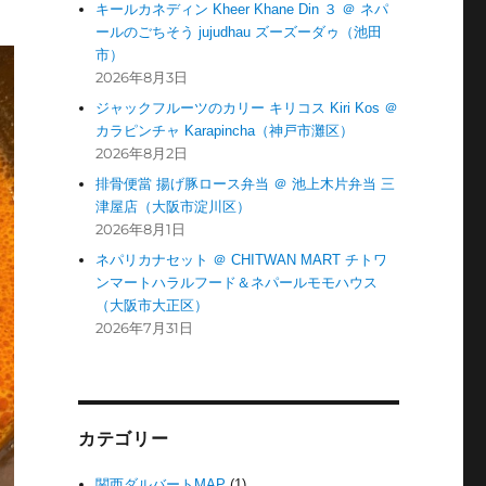
キールカネディン Kheer Khane Din ３ ＠ ネパ
ールのごちそう jujudhau ズーズーダゥ（池田
市）
2026年8月3日
ジャックフルーツのカリー キリコス Kiri Kos ＠
カラピンチャ Karapincha（神戸市灘区）
2026年8月2日
排骨便當 揚げ豚ロース弁当 ＠ 池上木片弁当 三
津屋店（大阪市淀川区）
2026年8月1日
ネパリカナセット ＠ CHITWAN MART チトワ
ンマートハラルフード＆ネパールモモハウス
（大阪市大正区）
2026年7月31日
カテゴリー
関西ダルバートMAP
(1)