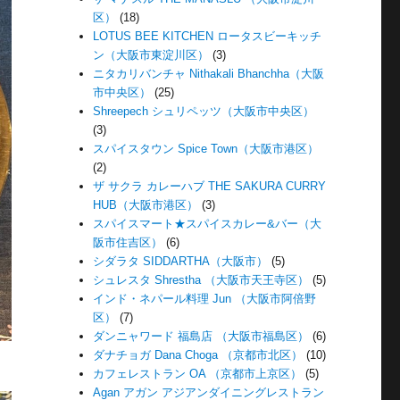
区）
(18)
LOTUS BEE KITCHEN ロータスビーキッチ
ン（大阪市東淀川区）
(3)
ニタカリバンチャ Nithakali Bhanchha（大阪
市中央区）
(25)
Shreepech シュリペッツ（大阪市中央区）
(3)
スパイスタウン Spice Town（大阪市港区）
(2)
ザ サクラ カレーハブ THE SAKURA CURRY
HUB（大阪市港区）
(3)
スパイスマート★スパイスカレー&バー（大
阪市住吉区）
(6)
シダラタ SIDDARTHA（大阪市）
(5)
シュレスタ Shrestha （大阪市天王寺区）
(5)
インド・ネパール料理 Jun （大阪市阿倍野
区）
(7)
ダンニャワード 福島店 （大阪市福島区）
(6)
ダナチョガ Dana Choga （京都市北区）
(10)
カフェレストラン OA （京都市上京区）
(5)
Agan アガン アジアンダイニングレストラン