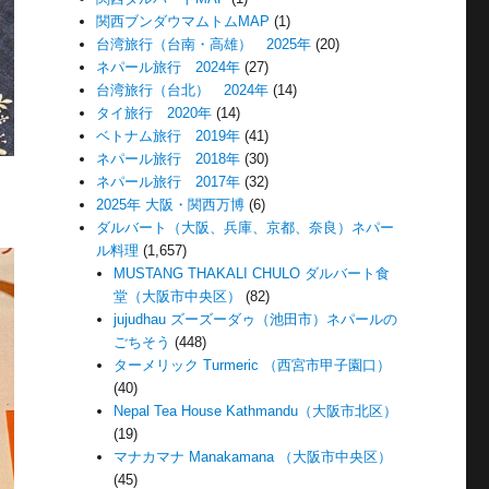
関西ブンダウマムトムMAP
(1)
台湾旅行（台南・高雄） 2025年
(20)
ネパール旅行 2024年
(27)
台湾旅行（台北） 2024年
(14)
タイ旅行 2020年
(14)
ベトナム旅行 2019年
(41)
ネパール旅行 2018年
(30)
ネパール旅行 2017年
(32)
2025年 大阪・関西万博
(6)
ダルバート（大阪、兵庫、京都、奈良）ネパー
ル料理
(1,657)
MUSTANG THAKALI CHULO ダルバート食
堂（大阪市中央区）
(82)
jujudhau ズーズーダゥ（池田市）ネパールの
ごちそう
(448)
ターメリック Turmeric （西宮市甲子園口）
(40)
Nepal Tea House Kathmandu（大阪市北区）
(19)
マナカマナ Manakamana （大阪市中央区）
(45)