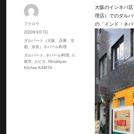
大阪のインネパ店
理店）でのダルバ
投
フクロウ
の「インド・ネパール
稿
投
2020年9月7日
者
稿
カ
ダルバート（大阪、兵庫、京
日:
テ
都、奈良）ネパール料理
ゴ
タ
ダルバート
,
ネパール料理
,
八
リ
グ
尾市
,
カピタ
,
Himalayan
ー
Kitchen KABITA