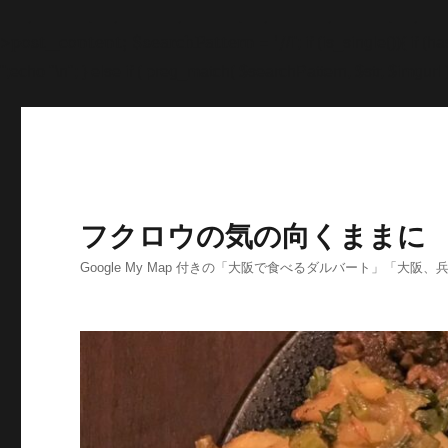
'>
';echo "\n"; echo '
';echo "\n"; echo '
';echo "\n"; end
>post_content; $searchPattern = '/
/i'; if (is_single()){ i
'
';echo "\n"; } else if ( preg_match( $searchPattern, $str, $imgurl )
フクロウの気の向くままに
Google My Map 付きの「大阪で食べるダルバート」「大