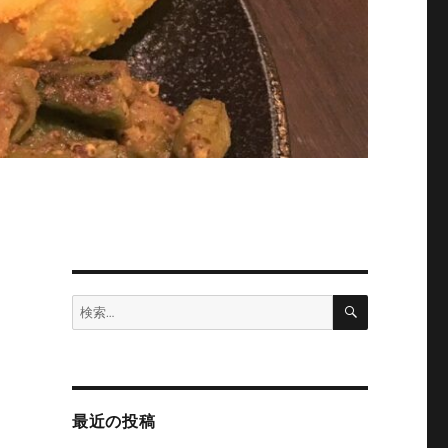
検
検
索
索:
最近の投稿