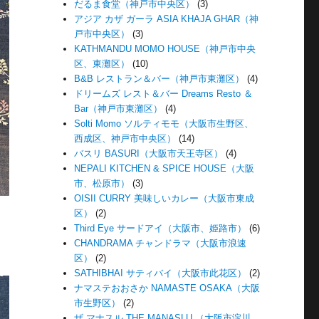
だるま食堂（神戸市中央区）
(3)
アジア カザ ガーラ ASIA KHAJA GHAR（神
戸市中央区）
(3)
KATHMANDU MOMO HOUSE（神戸市中央
区、東灘区）
(10)
B&B レストラン＆バー（神戸市東灘区）
(4)
ドリームズ レスト＆バー Dreams Resto ＆
Bar（神戸市東灘区）
(4)
Solti Momo ソルティモモ（大阪市生野区、
西成区、神戸市中央区）
(14)
バスリ BASURI（大阪市天王寺区）
(4)
NEPALI KITCHEN & SPICE HOUSE（大阪
市、松原市）
(3)
OISII CURRY 美味しいカレー（大阪市東成
区）
(2)
Third Eye サードアイ（大阪市、姫路市）
(6)
CHANDRAMA チャンドラマ（大阪市浪速
区）
(2)
SATHIBHAI サティバイ（大阪市此花区）
(2)
ナマステおおさか NAMASTE OSAKA（大阪
市生野区）
(2)
ザ マナスル THE MANASLU （大阪市淀川