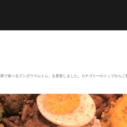
while; endif; } else { echo '
';echo "\n"; echo '
';echo "\n
f (has_post_thumbnail()){ $image_id = get
_post_thumbnail_id(); $im
){ echo '
';echo "\n"; } } ?>
阪、兵庫で食べるブンダウマムトム」を更新しました。カテゴリーのトップからご覧くださ