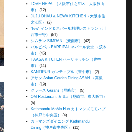
LOVE NEPAL（大阪市住之江区、大阪狭山
市）
(12)
JUJU DHAU & NEWA KITCHEN（大阪市住
之江区）
(2)
"few" インド＆ネパール料理レストラン（川
西市平野）
(51)
シムラン SIMRAN （箕面市）
(42)
バルピパル BARPIPAL ネパール食堂 （茨木
市）
(45)
HAASA KITCHEN ハーサキッチン（豊中
市）
(11)
KANTIPUR カンティプル（豊中市）
(2)
アサン Asian Garden Dining ASAN （高槻
市）
(19)
グラース Gurans（尼崎市）
(5)
OM Restaurant ＆ Bar（尼崎市、東大阪市）
(5)
Kathmandu MoMo Hub カトマンズモモハブ
（神戸市中央区）
(4)
カトマンズダイニング Kathmandu
Dining（神戸市中央区）
(11)