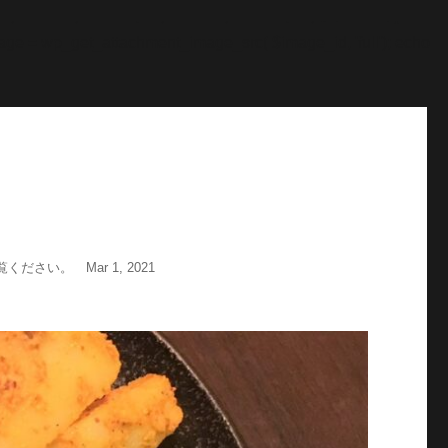
"; echo '
';echo "\n"; echo '
';echo "\n"; } $str = $post-
age = wp_get_attachment_image_src( $image_id, 'full'); echo
い。 Mar 1, 2021