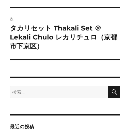
ゲ
次
ー
タカリセット Thakali Set ＠
次
シ
Lekali Chulo レカリチュロ（京都
の
投
市下京区）
ョ
稿:
ン
検
検
索
索:
最近の投稿