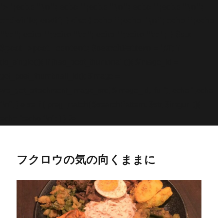
'>
';echo "\n"; echo '
';echo "\n"; echo '
';echo "\n";
endwhile; endif; } else { echo '
';echo "\n"; echo '
';echo
"\n"; echo '
';echo "\n"; echo '
';echo "\n"; } $str =
$post->post_content; $searchPattern = '/
/i'; if
(is_single()){ if (has_post_thumbnail()){ $image_id =
get
_post_thumbnail_id(); $image =
wp_get_attachment_image_src( $image_id, 'full'); echo '
';echo
"\n"; } else if ( preg_match( $searchPattern, $str, $imgurl )){
echo '
';echo "\n"; } } ?>
フクロウの気の向くままに