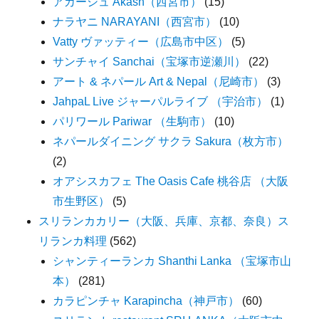
アカーシュ Akash（西宮市）
(15)
ナラヤニ NARAYANI（西宮市）
(10)
Vatty ヴァッティー（広島市中区）
(5)
サンチャイ Sanchai（宝塚市逆瀬川）
(22)
アート & ネパール Art & Nepal（尼崎市）
(3)
JahpaL Live ジャーパルライブ （宇治市）
(1)
パリワール Pariwar （生駒市）
(10)
ネパールダイニング サクラ Sakura（枚方市）
(2)
オアシスカフェ The Oasis Cafe 桃谷店 （大阪
市生野区）
(5)
スリランカカリー（大阪、兵庫、京都、奈良）ス
リランカ料理
(562)
シャンティーランカ Shanthi Lanka （宝塚市山
本）
(281)
カラピンチャ Karapincha（神戸市）
(60)