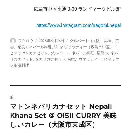
広島市中区本通 9-30 ランドマークビル6F
https://www.instagram.com/nagomi.nepal
投
投
カ
フクロウ
2025年6月25日
ダルバート（大阪、兵庫、京
稿
稿
テ
タ
都、奈良）ネパール料理
,
Vatty ヴァッティー（広島市中区）
者
日:
ゴ
グ
ヒマラヤンカナセット
,
ダルバート
,
ネパール料理
,
広島市
,
ネパ
リ
リカナセット
,
タカリカナセット
,
Vatty
,
ヴァッティー
,
ヒマラヤ
ー
ン薬膳料理
投
前
稿
マトンネパリカナセット Nepali
前
Khana Set ＠ OISII CURRY 美味
の
ナ
投
しいカレー（大阪市東成区）
ビ
稿: