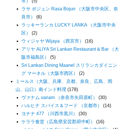
市）
(5)
ラサ ボジュン Rasa Bojun （大阪市中央区、奈
良市）
(6)
ラッキーランカ LUCKY LANKA （大阪市中央
区）
(2)
ウィジャヤ Wijaya （西宮市）
(16)
アリヤ ALIYA Sri Lankan Restaurant & Bar （大
阪市福島区）
(5)
Sri Lankan Dining Maanel スリランカダイニン
グ マーネル（大阪市西区）
(2)
ミールス（大阪、兵庫、京都、奈良、広島、岡
山、山口）南インド料理
(178)
ヴァナム vanam （奈良市矢田原町）
(30)
ハルヒナ スパイス＆フード （京都市）
(14)
ヨナナ 477 （川西市黒川）
(30)
ケララ食堂（広島県安芸郡府中町）
(16)