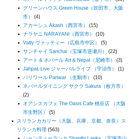
グリーンハウス Green House（吹田市、大阪
市）
(4)
アカーシュ Akash（西宮市）
(15)
ナラヤニ NARAYANI（西宮市）
(10)
Vatty ヴァッティー（広島市中区）
(5)
サンチャイ Sanchai（宝塚市逆瀬川）
(22)
アート & ネパール Art & Nepal（尼崎市）
(3)
JahpaL Live ジャーパルライブ （宇治市）
(1)
パリワール Pariwar （生駒市）
(10)
ネパールダイニング サクラ Sakura（枚方市）
(2)
オアシスカフェ The Oasis Cafe 桃谷店 （大阪
市生野区）
(5)
スリランカカリー（大阪、兵庫、京都、奈良）ス
リランカ料理
(563)
シャンティーランカ Shanthi Lanka （宝塚市山