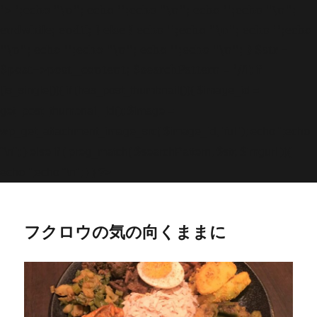
'>
';echo "\n"; echo '
';echo "\n"; echo '
';echo "\n";
endwhile; endif; } else { echo '
';echo "\n"; echo '
';echo
"\n"; echo '
';echo "\n"; echo '
';echo "\n"; } $str =
$post->post_content; $searchPattern = '/
/i'; if
(is_single()){ if (has_post_thumbnail()){ $image_id =
get
_post_thumbnail_id(); $image =
wp_get_attachment_image_src( $image_id, 'full'); echo '
';echo
"\n"; } else if ( preg_match( $searchPattern, $str, $imgurl )){
echo '
';echo "\n"; } } ?>
フクロウの気の向くままに