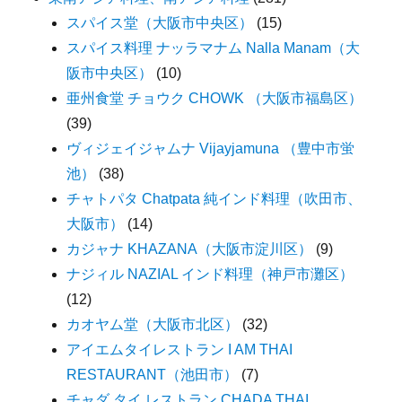
スパイス堂（大阪市中央区）
(15)
スパイス料理 ナッラマナム Nalla Manam（大
阪市中央区）
(10)
亜州食堂 チョウク CHOWK （大阪市福島区）
(39)
ヴィジェイジャムナ Vijayjamuna （豊中市蛍
池）
(38)
チャトパタ Chatpata 純インド料理（吹田市、
大阪市）
(14)
カジャナ KHAZANA（大阪市淀川区）
(9)
ナジィル NAZIAL インド料理（神戸市灘区）
(12)
カオヤム堂（大阪市北区）
(32)
アイエムタイレストラン I AM THAI
RESTAURANT（池田市）
(7)
チャダ タイ レストラン CHADA THAI