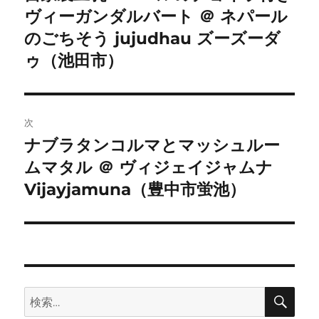
ヴィーガンダルバート ＠ ネパール
の
ナ
投
のごちそう jujudhau ズーズーダ
ビ
稿:
ゥ（池田市）
ゲ
ー
次
シ
ナブラタンコルマとマッシュルー
次
ムマタル ＠ ヴィジェイジャムナ
ョ
の
投
Vijayjamuna（豊中市蛍池）
ン
稿:
検
検
索
索: