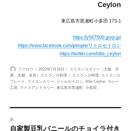
Ceylon
東広島市黒瀬町小多田 173-1
https://y567500.gorp.jp/
https://www.facebook.com/people/リトルセイロン
https://twitter.com/little_ceylon
投
投
カ
フクロウ
2022年7月18日
スリランカカリー（大阪、兵
稿
稿
テ
タ
庫、京都、奈良）スリランカ料理
スリランカ料理
,
スリランカ
者
日:
ゴ
グ
プレート
,
ライスンカリー
,
リトルセイロン
,
little Ceylon
,
カレー
リ
工房
,
ライスアンドカリー
,
東広島市黒瀬町
,
小多田
ー
投
前
稿
自家製豆乳パニールのチョイラ付き
前