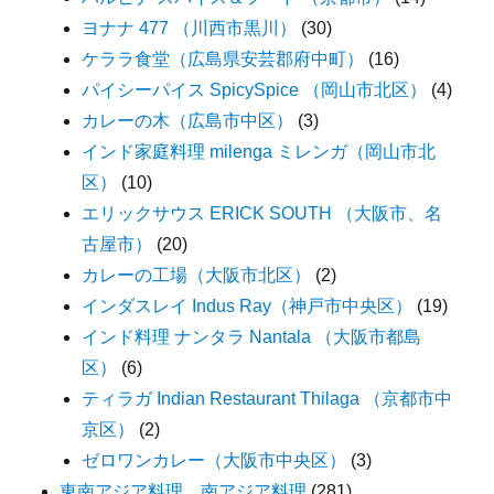
ヨナナ 477 （川西市黒川）
(30)
ケララ食堂（広島県安芸郡府中町）
(16)
パイシーパイス SpicySpice （岡山市北区）
(4)
カレーの木（広島市中区）
(3)
インド家庭料理 milenga ミレンガ（岡山市北
区）
(10)
エリックサウス ERICK SOUTH （大阪市、名
古屋市）
(20)
カレーの工場（大阪市北区）
(2)
インダスレイ Indus Ray（神戸市中央区）
(19)
インド料理 ナンタラ Nantala （大阪市都島
区）
(6)
ティラガ Indian Restaurant Thilaga （京都市中
京区）
(2)
ゼロワンカレー（大阪市中央区）
(3)
東南アジア料理、南アジア料理
(281)