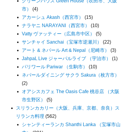
グリーンハウス Green House（吹田市、大阪
市）
(4)
アカーシュ Akash（西宮市）
(15)
ナラヤニ NARAYANI（西宮市）
(10)
Vatty ヴァッティー（広島市中区）
(5)
サンチャイ Sanchai（宝塚市逆瀬川）
(22)
アート & ネパール Art & Nepal（尼崎市）
(3)
JahpaL Live ジャーパルライブ （宇治市）
(1)
パリワール Pariwar （生駒市）
(10)
ネパールダイニング サクラ Sakura（枚方市）
(2)
オアシスカフェ The Oasis Cafe 桃谷店 （大阪
市生野区）
(5)
スリランカカリー（大阪、兵庫、京都、奈良）ス
リランカ料理
(562)
シャンティーランカ Shanthi Lanka （宝塚市山