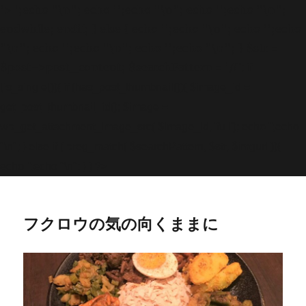
'>
';echo "\n"; echo '
';echo "\n"; echo '
';echo "\n";
endwhile; endif; } else { echo '
';echo "\n"; echo '
';echo
"\n"; echo '
';echo "\n"; echo '
';echo "\n"; } $str =
$post->post_content; $searchPattern = '/
/i'; if
(is_single()){ if (has_post_thumbnail()){ $image_id =
get
_post_thumbnail_id(); $image =
wp_get_attachment_image_src( $image_id, 'full'); echo '
';echo
"\n"; } else if ( preg_match( $searchPattern, $str, $imgurl )){
echo '
';echo "\n"; } } ?>
フクロウの気の向くままに