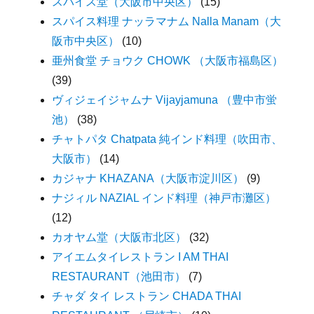
スパイス堂（大阪市中央区）
(15)
スパイス料理 ナッラマナム Nalla Manam（大
阪市中央区）
(10)
亜州食堂 チョウク CHOWK （大阪市福島区）
(39)
ヴィジェイジャムナ Vijayjamuna （豊中市蛍
池）
(38)
チャトパタ Chatpata 純インド料理（吹田市、
大阪市）
(14)
カジャナ KHAZANA（大阪市淀川区）
(9)
ナジィル NAZIAL インド料理（神戸市灘区）
(12)
カオヤム堂（大阪市北区）
(32)
アイエムタイレストラン I AM THAI
RESTAURANT（池田市）
(7)
チャダ タイ レストラン CHADA THAI