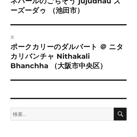
ネパールのごちそう jujudhau ズ
ナ
投
ーズーダゥ （池田市）
ビ
稿:
ゲ
次
ー
ポークカリーのダルバート ＠ ニタ
次
シ
カリバンチャ Nithakali
の
投
Bhanchha （大阪市中央区）
ョ
稿:
ン
検
検
索
索: