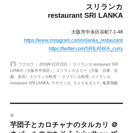
スリランカ
restaurant SRI LANKA
大阪市中央区谷町7-1-48
https://www.instagram.com/srilanka_restaurant/
https://twitter.com/SRILANKA_curry
投
投
カ
フクロウ
2019年12月23日
スリランカ restaurant SRI
稿
稿
テ
LANKA（大阪市中央区）
,
スリランカカリー（大阪、兵庫、京
者
日:
ゴ
タ
都、奈良）スリランカ料理
スリランカ料理
,
スリランカ
,
リ
グ
restaurant SRI LANKA
,
ラサランカ
,
ライス＆カリー
,
奄美鶏飯
ー
投
前
稿
芋団子とカロチャナのタルカリ ＠
前
の