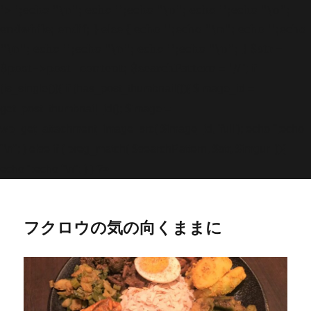
'>
';echo "\n"; echo '
';echo "\n"; echo '
';echo "\n";
endwhile; endif; } else { echo '
';echo "\n"; echo '
';echo
"\n"; echo '
';echo "\n"; echo '
';echo "\n"; } $str =
$post->post_content; $searchPattern = '/
/i'; if
(is_single()){ if (has_post_thumbnail()){ $image_id =
get
_post_thumbnail_id(); $image =
wp_get_attachment_image_src( $image_id, 'full'); echo '
';echo
"\n"; } else if ( preg_match( $searchPattern, $str, $imgurl )){
echo '
';echo "\n"; } } ?>
フクロウの気の向くままに