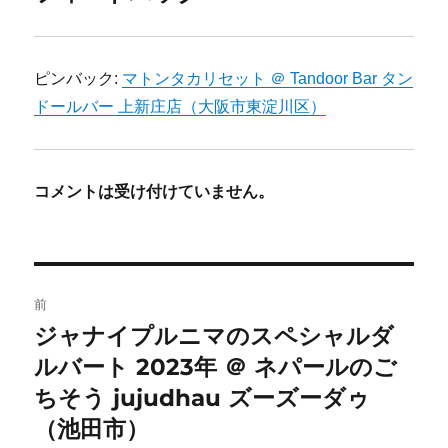
ピンバック:
マトンタカリセット ＠ Tandoor Bar タン
ドールバー 上新庄店（大阪市東淀川区）
コメントは受け付けていません。
投
前
稿
ジャナイプルニマのスペシャルダ
前
ルバート 2023年 ＠ ネパールのご
の
ナ
投
ちそう jujudhau ズーズーダゥ
ビ
稿:
（池田市）