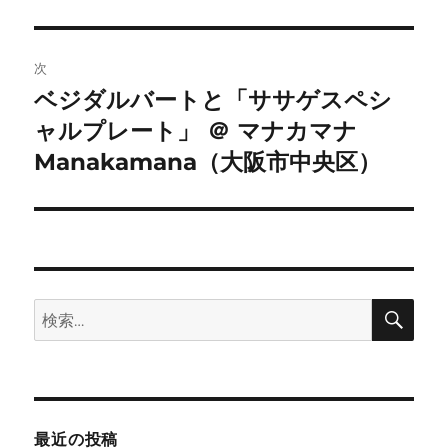
ゲ
ー
次
シ
ベジダルバートと「ササゲスペシ
次
ャルプレート」 ＠ マナカマナ
ョ
の
投
Manakamana（大阪市中央区）
ン
稿:
検
検
索
索:
最近の投稿