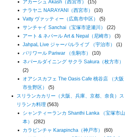
アカーシュ Akash（西宮市）
(15)
ナラヤニ NARAYANI（西宮市）
(10)
Vatty ヴァッティー（広島市中区）
(5)
サンチャイ Sanchai（宝塚市逆瀬川）
(22)
アート & ネパール Art & Nepal（尼崎市）
(3)
JahpaL Live ジャーパルライブ （宇治市）
(1)
パリワール Pariwar （生駒市）
(10)
ネパールダイニング サクラ Sakura（枚方市）
(2)
オアシスカフェ The Oasis Cafe 桃谷店 （大阪
市生野区）
(5)
スリランカカリー（大阪、兵庫、京都、奈良）ス
リランカ料理
(563)
シャンティーランカ Shanthi Lanka （宝塚市山
本）
(282)
カラピンチャ Karapincha（神戸市）
(60)