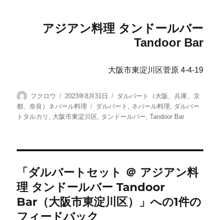
アジアン料理 タンドールバー
Tandoor Bar
大阪市東淀川区菅原 4-4-19
投
投
カ
フクロウ
2023年8月31日
ダルバート（大阪、兵庫、京
稿
稿
テ
タ
都、奈良）ネパール料理
ダルバート
,
ネパール料理
,
ダルバー
者
日:
ゴ
グ
トタルカリ
,
大阪市東淀川区
,
タンドールバー
,
Tandoor Bar
リ
ー
「ダルバートセット ＠ アジアン料
理 タンドールバー Tandoor
Bar（大阪市東淀川区）」への1件の
フィードバック