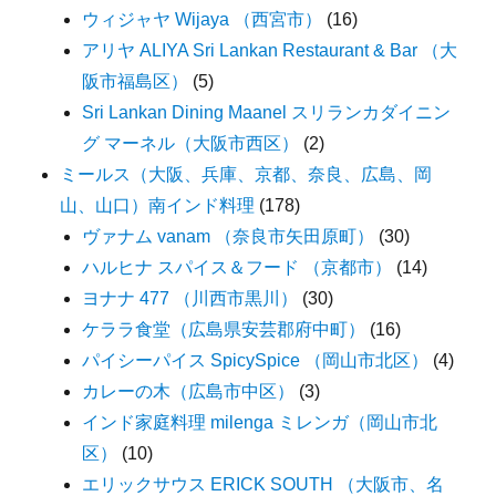
ウィジャヤ Wijaya （西宮市）
(16)
アリヤ ALIYA Sri Lankan Restaurant & Bar （大
阪市福島区）
(5)
Sri Lankan Dining Maanel スリランカダイニン
グ マーネル（大阪市西区）
(2)
ミールス（大阪、兵庫、京都、奈良、広島、岡
山、山口）南インド料理
(178)
ヴァナム vanam （奈良市矢田原町）
(30)
ハルヒナ スパイス＆フード （京都市）
(14)
ヨナナ 477 （川西市黒川）
(30)
ケララ食堂（広島県安芸郡府中町）
(16)
パイシーパイス SpicySpice （岡山市北区）
(4)
カレーの木（広島市中区）
(3)
インド家庭料理 milenga ミレンガ（岡山市北
区）
(10)
エリックサウス ERICK SOUTH （大阪市、名