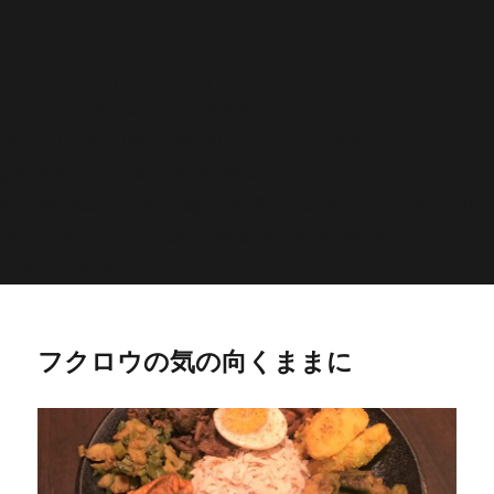
'>
';echo "\n"; echo '
';echo "\n"; echo '
';echo "\n";
endwhile; endif; } else { echo '
';echo "\n"; echo '
';echo
"\n"; echo '
';echo "\n"; echo '
';echo "\n"; } $str =
$post->post_content; $searchPattern = '/
/i'; if
(is_single()){ if (has_post_thumbnail()){ $image_id =
get
_post_thumbnail_id(); $image =
wp_get_attachment_image_src( $image_id, 'full'); echo '
';echo
"\n"; } else if ( preg_match( $searchPattern, $str, $imgurl )){
echo '
';echo "\n"; } } ?>
フクロウの気の向くままに