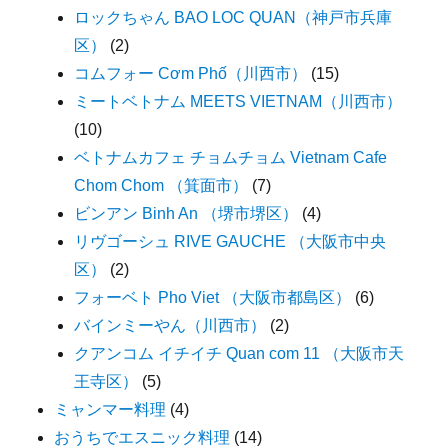
ロックちゃん BAO LOC QUAN（神戸市兵庫
区）
(2)
コムフォー Cơm Phố（川西市）
(15)
ミートベトナム MEETS VIETNAM（川西市）
(10)
ベトナムカフェ チョムチョム Vietnam Cafe
Chom Chom （箕面市）
(7)
ビンアン Binh An （堺市堺区）
(4)
リヴゴーシュ RIVE GAUCHE （大阪市中央
区）
(2)
フォーベト Pho Viet （大阪市都島区）
(6)
バインミーやん（川西市）
(2)
クアンコム イチイチ Quan com 11 （大阪市天
王寺区）
(5)
ミャンマー料理
(4)
おうちでエスニック料理
(14)