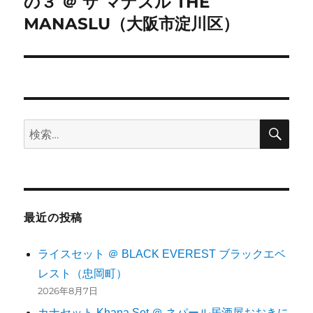
の３ ＠ ザ マナスル THE
投
MANASLU（大阪市淀川区）
ョ
稿:
ン
検
検
索
索:
最近の投稿
ライスセット ＠ BLACK EVEREST ブラックエベ
レスト（忠岡町）
2026年8月7日
カナセット Khana Set ＠ ネパール居酒屋おおきに