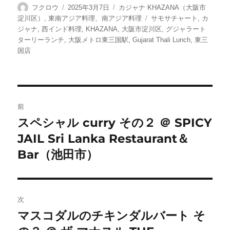
投
投
カ
フクロウ
2025年3月7日
カジャナ KHAZANA（大阪市
稿
稿
テ
タ
淀川区）
,
東南アジア料理、南アジア料理
サモサチャート
,
カ
者
日:
ゴ
グ
ジャナ
,
西インド料理
,
KHAZANA
,
大阪市淀川区
,
グジャラート
リ
ターリーランチ
,
大阪メトロ東三国駅
,
Gujarat Thali Lunch
,
東三
ー
国店
投
前
稿
スペシャル curry その２ ＠ SPICY
前
JAIL Sri Lanka Restaurant＆
の
ナ
投
Bar（池田市）
ビ
稿:
ゲ
次
ー
マスコダルのチキンダルバート そ
次
シ
の