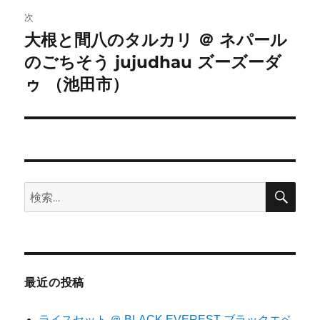
次
ー
大根と間八のタルカリ ＠ ネパール
次
シ
のごちそう jujudhau ズーズーダ
の
投
ゥ （池田市）
ョ
稿:
ン
検
検
索
索:
最近の投稿
ライスセット ＠ BLACK EVEREST ブラックエベ