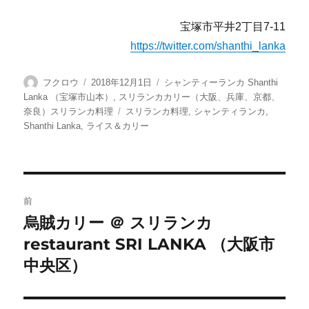
宝塚市平井2丁目7-11
https://twitter.com/shanthi_lanka
投
投
カ
フクロウ
2018年12月1日
シャンティーランカ Shanthi
稿
稿
テ
Lanka （宝塚市山本）
,
スリランカカリー（大阪、兵庫、京都、
者
日:
ゴ
タ
奈良）スリランカ料理
スリランカ料理
,
シャンティランカ
,
リ
グ
Shanthi Lanka
,
ライス＆カリー
ー
投
前
稿
烏賊カリー ＠ スリランカ
前
restaurant SRI LANKA （大阪市
の
ナ
投
中央区）
ビ
稿:
ゲ