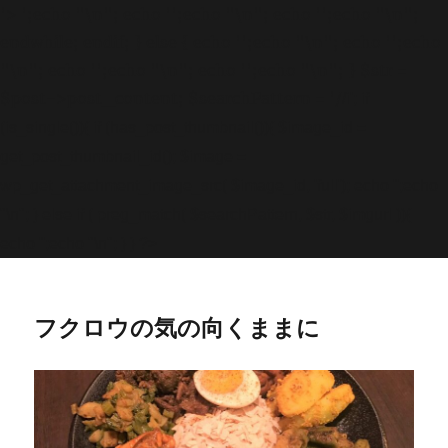
'>
';echo "\n"; echo '
';echo "\n"; echo '
';echo "\n";
endwhile; endif; } else { echo '
';echo "\n"; echo '
';echo
"\n"; echo '
';echo "\n"; echo '
';echo "\n"; } $str =
$post->post_content; $searchPattern = '/
/i'; if
(is_single()){ if (has_post_thumbnail()){ $image_id =
get
_post_thumbnail_id(); $image =
wp_get_attachment_image_src( $image_id, 'full'); echo '
';echo
"\n"; } else if ( preg_match( $searchPattern, $str, $imgurl )){
echo '
';echo "\n"; } } ?>
フクロウの気の向くままに