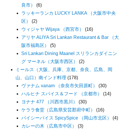
良市）
(6)
ラッキーランカ LUCKY LANKA （大阪市中央
区）
(2)
ウィジャヤ Wijaya （西宮市）
(16)
アリヤ ALIYA Sri Lankan Restaurant & Bar （大
阪市福島区）
(5)
Sri Lankan Dining Maanel スリランカダイニン
グ マーネル（大阪市西区）
(2)
ミールス（大阪、兵庫、京都、奈良、広島、岡
山、山口）南インド料理
(178)
ヴァナム vanam （奈良市矢田原町）
(30)
ハルヒナ スパイス＆フード （京都市）
(14)
ヨナナ 477 （川西市黒川）
(30)
ケララ食堂（広島県安芸郡府中町）
(16)
パイシーパイス SpicySpice （岡山市北区）
(4)
カレーの木（広島市中区）
(3)