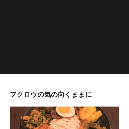
'>
';echo "\n"; echo '
';echo "\n"; echo '
';echo "\n";
endwhile; endif; } else { echo '
';echo "\n"; echo '
';echo
"\n"; echo '
';echo "\n"; echo '
';echo "\n"; } $str =
$post->post_content; $searchPattern = '/
/i'; if
(is_single()){ if (has_post_thumbnail()){ $image_id =
get
_post_thumbnail_id(); $image =
wp_get_attachment_image_src( $image_id, 'full'); echo '
';echo
"\n"; } else if ( preg_match( $searchPattern, $str, $imgurl )){
echo '
';echo "\n"; } } ?>
フクロウの気の向くままに