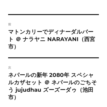
投
前
稿
マトンカリーでディナーダルバー
前
ト ＠ ナラヤニ NARAYANI（西宮
の
ナ
投
市）
ビ
稿:
ゲ
次
ー
ネパールの新年 2080年 スペシャ
次
シ
ルカザセット ＠ ネパールのごちそ
の
投
う jujudhau ズーズーダゥ（池田
ョ
稿:
市）
ン