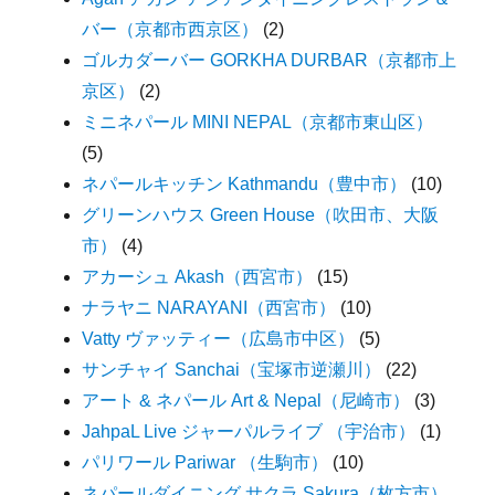
バー（京都市西京区）
(2)
ゴルカダーバー GORKHA DURBAR（京都市上
京区）
(2)
ミニネパール MINI NEPAL（京都市東山区）
(5)
ネパールキッチン Kathmandu（豊中市）
(10)
グリーンハウス Green House（吹田市、大阪
市）
(4)
アカーシュ Akash（西宮市）
(15)
ナラヤニ NARAYANI（西宮市）
(10)
Vatty ヴァッティー（広島市中区）
(5)
サンチャイ Sanchai（宝塚市逆瀬川）
(22)
アート & ネパール Art & Nepal（尼崎市）
(3)
JahpaL Live ジャーパルライブ （宇治市）
(1)
パリワール Pariwar （生駒市）
(10)
ネパールダイニング サクラ Sakura（枚方市）