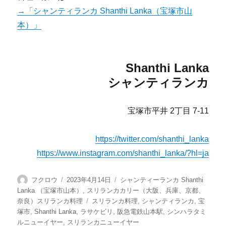
→「シャンティランカ Shanthi Lanka（宝塚市山
本）」
Shanthi Lanka
シャンティランカ
宝塚市平井 2丁目 7-11
https://twitter.com/shanthi_lanka
https://www.instagram.com/shanthi_lanka/?hl=ja
投
投
カ
フクロウ
2023年4月14日
シャンティーランカ Shanthi
稿
稿
テ
Lanka （宝塚市山本）
,
スリランカカリー（大阪、兵庫、京都、
者
日:
ゴ
タ
奈良）スリランカ料理
スリランカ料理
,
シャンティランカ
,
宝
リ
グ
塚市
,
Shanthi Lanka
,
ラサケビリ
,
阪急電鉄山本駅
,
シンハラタミ
ー
ルニューイヤー
,
スリランカニューイヤー