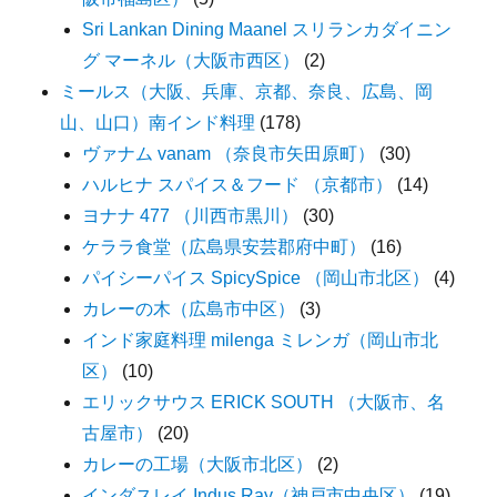
Sri Lankan Dining Maanel スリランカダイニン
グ マーネル（大阪市西区）
(2)
ミールス（大阪、兵庫、京都、奈良、広島、岡
山、山口）南インド料理
(178)
ヴァナム vanam （奈良市矢田原町）
(30)
ハルヒナ スパイス＆フード （京都市）
(14)
ヨナナ 477 （川西市黒川）
(30)
ケララ食堂（広島県安芸郡府中町）
(16)
パイシーパイス SpicySpice （岡山市北区）
(4)
カレーの木（広島市中区）
(3)
インド家庭料理 milenga ミレンガ（岡山市北
区）
(10)
エリックサウス ERICK SOUTH （大阪市、名
古屋市）
(20)
カレーの工場（大阪市北区）
(2)
インダスレイ Indus Ray（神戸市中央区）
(19)