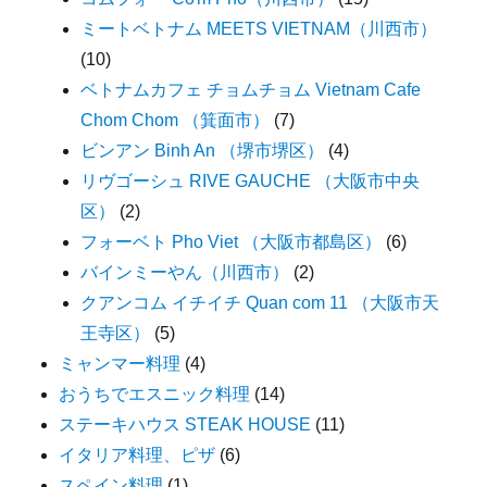
ミートベトナム MEETS VIETNAM（川西市）
(10)
ベトナムカフェ チョムチョム Vietnam Cafe
Chom Chom （箕面市）
(7)
ビンアン Binh An （堺市堺区）
(4)
リヴゴーシュ RIVE GAUCHE （大阪市中央
区）
(2)
フォーベト Pho Viet （大阪市都島区）
(6)
バインミーやん（川西市）
(2)
クアンコム イチイチ Quan com 11 （大阪市天
王寺区）
(5)
ミャンマー料理
(4)
おうちでエスニック料理
(14)
ステーキハウス STEAK HOUSE
(11)
イタリア料理、ピザ
(6)
スペイン料理
(1)