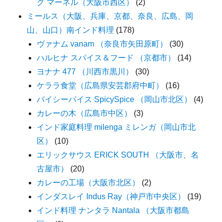
グ マーネル（大阪市西区）
(2)
ミールス（大阪、兵庫、京都、奈良、広島、岡
山、山口）南インド料理
(178)
ヴァナム vanam （奈良市矢田原町）
(30)
ハルヒナ スパイス＆フード （京都市）
(14)
ヨナナ 477 （川西市黒川）
(30)
ケララ食堂（広島県安芸郡府中町）
(16)
パイシーパイス SpicySpice （岡山市北区）
(4)
カレーの木（広島市中区）
(3)
インド家庭料理 milenga ミレンガ（岡山市北
区）
(10)
エリックサウス ERICK SOUTH （大阪市、名
古屋市）
(20)
カレーの工場（大阪市北区）
(2)
インダスレイ Indus Ray（神戸市中央区）
(19)
インド料理 ナンタラ Nantala （大阪市都島