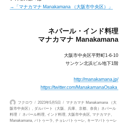
→「マナカマナ Manakamana （大阪市中央区）」
ネパール・インド料理
マナカマナ Manakamana
大阪市中央区平野町1-6-10
サンケン北浜ビル地下1階
http://manakamana.jp/
https://twitter.com/ManakamanaOsaka
投
投
カ
フクロウ
2023年5月5日
マナカマナ Manakamana （大
稿
稿
テ
阪市中央区）
,
ダルバート（大阪、兵庫、京都、奈良）ネパール
者
日:
ゴ
タ
料理
ネパール料理
,
インド料理
,
大阪市中央区
,
マナカマナ
,
リ
グ
Manakamana
,
バトゥーラ
,
チョレバトゥーレ
,
キーマバトゥーレ
ー