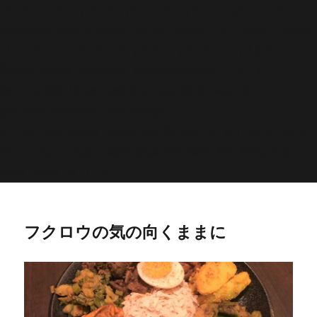
'>
';echo "\n"; echo '
';echo "\n"; echo '
';echo "\n";
endwhile; endif; } else { echo '
';echo "\n"; echo '
';echo
"\n"; echo '
';echo "\n"; echo '
';echo "\n"; } $str =
$post->post_content; $searchPattern = '/
/i'; if
(is_single()){ if (has_post_thumbnail()){ $image_id =
get
_post_thumbnail_id(); $image =
wp_get_attachment_image_src( $image_id, 'full'); echo '
';echo
"\n"; } else if ( preg_match( $searchPattern, $str, $imgurl )){
echo '
';echo "\n"; } } ?>
フクロウの気の向くままに