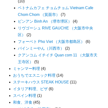
(10)
ベトナムカフェ チョムチョム Vietnam Cafe
Chom Chom （箕面市）
(7)
ビンアン Binh An （堺市堺区）
(4)
リヴゴーシュ RIVE GAUCHE （大阪市中央
区）
(2)
フォーベト Pho Viet （大阪市都島区）
(6)
バインミーやん（川西市）
(2)
クアンコム イチイチ Quan com 11 （大阪市天
王寺区）
(5)
ミャンマー料理
(4)
おうちでエスニック料理
(14)
ステーキハウス STEAK HOUSE
(11)
イタリア料理、ピザ
(6)
スペイン料理
(1)
和食、洋食
(45)