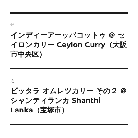
投
前
稿
インディーアーッパコットゥ ＠ セ
前
イロンカリー Ceylon Curry（大阪
の
ナ
投
市中央区）
ビ
稿:
ゲ
次
ー
ビッタラ オムレツカリー その２ ＠
次
シ
シャンティランカ Shanthi
の
投
Lanka（宝塚市）
ョ
稿:
ン