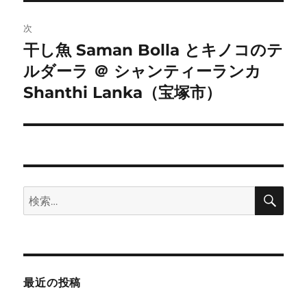
ゲ
次
ー
干し魚 Saman Bolla とキノコのテ
次
シ
ルダーラ ＠ シャンティーランカ
の
投
Shanthi Lanka（宝塚市）
ョ
稿:
ン
検
検
索
索:
最近の投稿