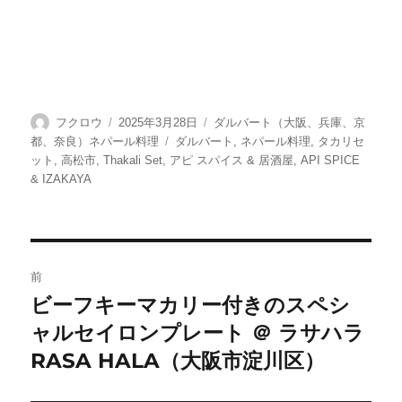
投
投
カ
フクロウ
2025年3月28日
ダルバート（大阪、兵庫、京
稿
稿
テ
タ
都、奈良）ネパール料理
ダルバート
,
ネパール料理
,
タカリセ
者
日:
ゴ
グ
ット
,
高松市
,
Thakali Set
,
アピ スパイス & 居酒屋
,
API SPICE
リ
& IZAKAYA
ー
投
前
稿
ビーフキーマカリー付きのスペシ
前
ャルセイロンプレート ＠ ラサハラ
の
ナ
投
RASA HALA（大阪市淀川区）
ビ
稿: