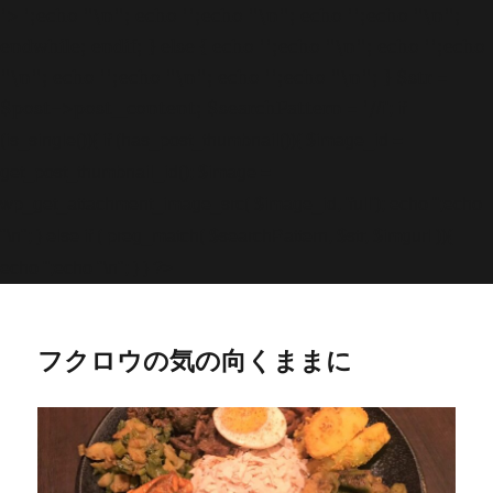
'>
';echo "\n"; echo '
';echo "\n"; echo '
';echo "\n";
endwhile; endif; } else { echo '
';echo "\n"; echo '
';echo
"\n"; echo '
';echo "\n"; echo '
';echo "\n"; } $str =
$post->post_content; $searchPattern = '/
/i'; if
(is_single()){ if (has_post_thumbnail()){ $image_id =
get
_post_thumbnail_id(); $image =
wp_get_attachment_image_src( $image_id, 'full'); echo '
';echo
"\n"; } else if ( preg_match( $searchPattern, $str, $imgurl )){
echo '
';echo "\n"; } } ?>
フクロウの気の向くままに