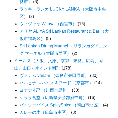
良市）
(6)
ラッキーランカ LUCKY LANKA （大阪市中央
区）
(2)
ウィジャヤ Wijaya （西宮市）
(16)
アリヤ ALIYA Sri Lankan Restaurant & Bar （大
阪市福島区）
(5)
Sri Lankan Dining Maanel スリランカダイニン
グ マーネル（大阪市西区）
(2)
ミールス（大阪、兵庫、京都、奈良、広島、岡
山、山口）南インド料理
(178)
ヴァナム vanam （奈良市矢田原町）
(30)
ハルヒナ スパイス＆フード （京都市）
(14)
ヨナナ 477 （川西市黒川）
(30)
ケララ食堂（広島県安芸郡府中町）
(16)
パイシーパイス SpicySpice （岡山市北区）
(4)
カレーの木（広島市中区）
(3)