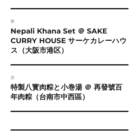
投
前
稿
Nepali Khana Set ＠ SAKE
前
CURRY HOUSE サーケカレーハウ
の
ナ
投
ス（大阪市港区）
ビ
稿:
ゲ
次
ー
特製八寳肉粽と小巻湯 ＠ 再發號百
次
シ
年肉粽（台南市中西區）
の
投
ョ
稿:
ン