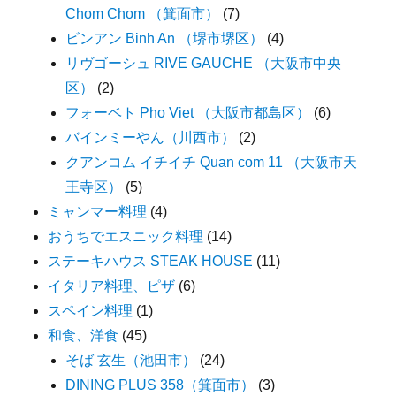
Chom Chom （箕面市）
(7)
ビンアン Binh An （堺市堺区）
(4)
リヴゴーシュ RIVE GAUCHE （大阪市中央
区）
(2)
フォーベト Pho Viet （大阪市都島区）
(6)
バインミーやん（川西市）
(2)
クアンコム イチイチ Quan com 11 （大阪市天
王寺区）
(5)
ミャンマー料理
(4)
おうちでエスニック料理
(14)
ステーキハウス STEAK HOUSE
(11)
イタリア料理、ピザ
(6)
スペイン料理
(1)
和食、洋食
(45)
そば 玄生（池田市）
(24)
DINING PLUS 358（箕面市）
(3)