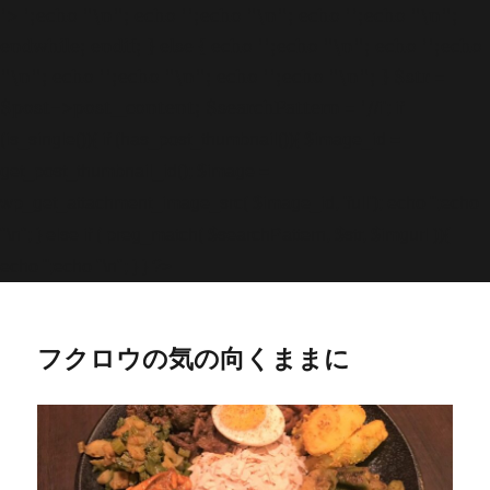
'>
';echo "\n"; echo '
';echo "\n"; echo '
';echo "\n";
endwhile; endif; } else { echo '
';echo "\n"; echo '
';echo
"\n"; echo '
';echo "\n"; echo '
';echo "\n"; } $str =
$post->post_content; $searchPattern = '/
/i'; if
(is_single()){ if (has_post_thumbnail()){ $image_id =
get
_post_thumbnail_id(); $image =
wp_get_attachment_image_src( $image_id, 'full'); echo '
';echo
"\n"; } else if ( preg_match( $searchPattern, $str, $imgurl )){
echo '
';echo "\n"; } } ?>
フクロウの気の向くままに