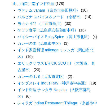
山、山口）南インド料理
(178)
ヴァナム vanam （奈良市矢田原町）
(30)
ハルヒナ スパイス＆フード （京都市）
(14)
ヨナナ 477 （川西市黒川）
(30)
ケララ食堂（広島県安芸郡府中町）
(16)
パイシーパイス SpicySpice （岡山市北区）
(4)
カレーの木（広島市中区）
(3)
インド家庭料理 milenga ミレンガ（岡山市北
区）
(10)
エリックサウス ERICK SOUTH （大阪市、名
古屋市）
(20)
カレーの工場（大阪市北区）
(2)
インダスレイ Indus Ray（神戸市中央区）
(19)
インド料理 ナンタラ Nantala （大阪市都島
区）
(6)
ティラガ Indian Restaurant Thilaga （京都市中