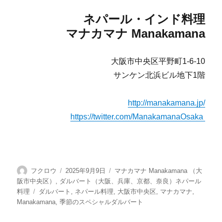
ネパール・インド料理
マナカマナ Manakamana
大阪市中央区平野町1-6-10
サンケン北浜ビル地下1階
http://manakamana.jp/
https://twitter.com/ManakamanaOsaka
投
投
カ
フクロウ
2025年9月9日
マナカマナ Manakamana （大
稿
稿
テ
阪市中央区）
,
ダルバート（大阪、兵庫、京都、奈良）ネパール
者
日:
ゴ
タ
料理
ダルバート
,
ネパール料理
,
大阪市中央区
,
マナカマナ
,
リ
グ
Manakamana
,
季節のスペシャルダルバート
ー