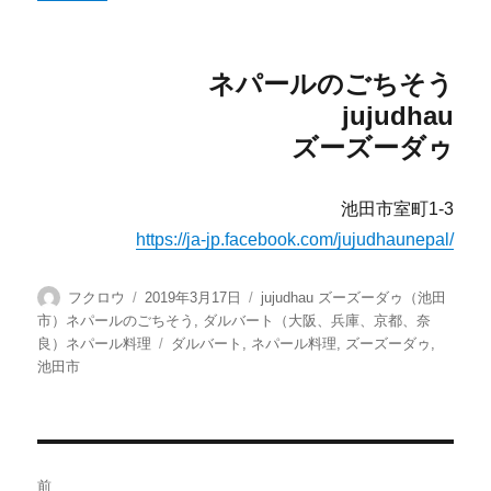
ネパールのごちそう
jujudhau
ズーズーダゥ
池田市室町1-3
https://ja-jp.facebook.com/jujudhaunepal/
投
投
カ
フクロウ
2019年3月17日
jujudhau ズーズーダゥ（池田
稿
稿
テ
市）ネパールのごちそう
,
ダルバート（大阪、兵庫、京都、奈
者
日:
ゴ
タ
良）ネパール料理
ダルバート
,
ネパール料理
,
ズーズーダゥ
,
リ
グ
池田市
ー
投
前