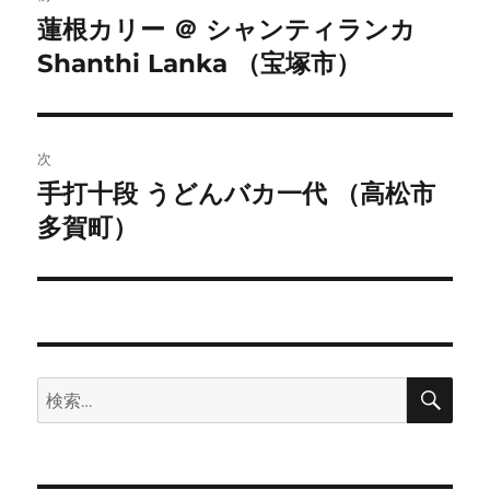
稿
蓮根カリー ＠ シャンティランカ
前
Shanthi Lanka （宝塚市）
の
ナ
投
ビ
稿:
ゲ
次
手打十段 うどんバカ一代 （高松市
次
ー
多賀町）
の
シ
投
稿:
ョ
ン
検
検
索
索: