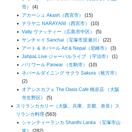
市）
(4)
アカーシュ Akash（西宮市）
(15)
ナラヤニ NARAYANI（西宮市）
(10)
Vatty ヴァッティー（広島市中区）
(5)
サンチャイ Sanchai（宝塚市逆瀬川）
(22)
アート & ネパール Art & Nepal（尼崎市）
(3)
JahpaL Live ジャーパルライブ （宇治市）
(1)
パリワール Pariwar （生駒市）
(10)
ネパールダイニング サクラ Sakura（枚方市）
(2)
オアシスカフェ The Oasis Cafe 桃谷店 （大阪
市生野区）
(5)
スリランカカリー（大阪、兵庫、京都、奈良）ス
リランカ料理
(563)
シャンティーランカ Shanthi Lanka （宝塚市山
本）
(282)