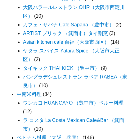
大阪ハラールレストラン OHR（大阪市西淀川
区）
(10)
カフェ・サパナ Cafe Sapana （豊中市）
(2)
ARTIST プリック （箕面市）タイ割烹
(3)
Asian kitchen cafe 百福（大阪市西区）
(14)
ヤタラ スパイス Yatara Spice （大阪市大正
区）
(2)
タイキック THAI KICK （豊中市）
(9)
バングラデシュレストラン ラベア RABEA（奈
良市）
(10)
中南米料理
(34)
ワンカヨ HUANCAYO （豊中市）ペルー料理
(12)
ラ コスタ La Costa Mexican Cafe&Bar （箕面
市）
(10)
ベトナム料理（大阪、兵庫）
(146)