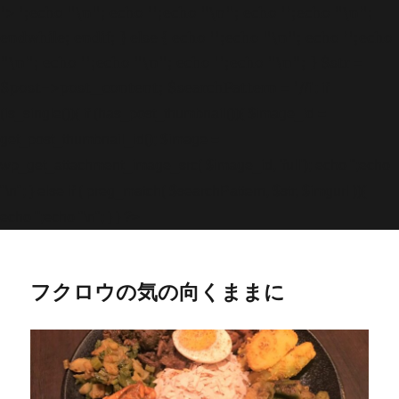
'>
';echo "\n"; echo '
';echo "\n"; echo '
';echo "\n";
endwhile; endif; } else { echo '
';echo "\n"; echo '
';echo
"\n"; echo '
';echo "\n"; echo '
';echo "\n"; } $str =
$post->post_content; $searchPattern = '/
/i'; if
(is_single()){ if (has_post_thumbnail()){ $image_id =
get
_post_thumbnail_id(); $image =
wp_get_attachment_image_src( $image_id, 'full'); echo '
';echo
"\n"; } else if ( preg_match( $searchPattern, $str, $imgurl )){
echo '
';echo "\n"; } } ?>
フクロウの気の向くままに