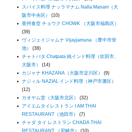
スパイス料理 ナッラマナム Nalla Manam（大
阪市中央区）
(10)
亜州食堂 チョウク CHOWK （大阪市福島区）
(39)
ヴィジェイジャムナ Vijayjamuna （豊中市蛍
池）
(38)
チャトパタ Chatpata 純インド料理（吹田市、
大阪市）
(14)
カジャナ KHAZANA（大阪市淀川区）
(9)
ナジィル NAZIAL インド料理（神戸市灘区）
(12)
カオヤム堂（大阪市北区）
(32)
アイエムタイレストラン I AM THAI
RESTAURANT（池田市）
(7)
チャダ タイ レストラン CHADA THAI
RESTAURANT （尼崎市）
(10)