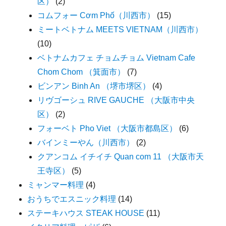
区）
(2)
コムフォー Cơm Phố（川西市）
(15)
ミートベトナム MEETS VIETNAM（川西市）
(10)
ベトナムカフェ チョムチョム Vietnam Cafe
Chom Chom （箕面市）
(7)
ビンアン Binh An （堺市堺区）
(4)
リヴゴーシュ RIVE GAUCHE （大阪市中央
区）
(2)
フォーベト Pho Viet （大阪市都島区）
(6)
バインミーやん（川西市）
(2)
クアンコム イチイチ Quan com 11 （大阪市天
王寺区）
(5)
ミャンマー料理
(4)
おうちでエスニック料理
(14)
ステーキハウス STEAK HOUSE
(11)