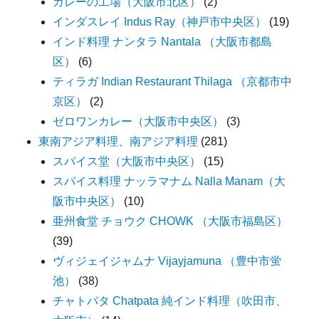
カレーの工場（大阪市北区）
(2)
インダスレイ Indus Ray（神戸市中央区）
(19)
インド料理 ナンタラ Nantala （大阪市都島
区）
(6)
ティラガ Indian Restaurant Thilaga （京都市中
京区）
(2)
ゼロワンカレー（大阪市中央区）
(3)
東南アジア料理、南アジア料理
(281)
スパイス堂（大阪市中央区）
(15)
スパイス料理 ナッラマナム Nalla Manam（大
阪市中央区）
(10)
亜州食堂 チョウク CHOWK （大阪市福島区）
(39)
ヴィジェイジャムナ Vijayjamuna （豊中市蛍
池）
(38)
チャトパタ Chatpata 純インド料理（吹田市、