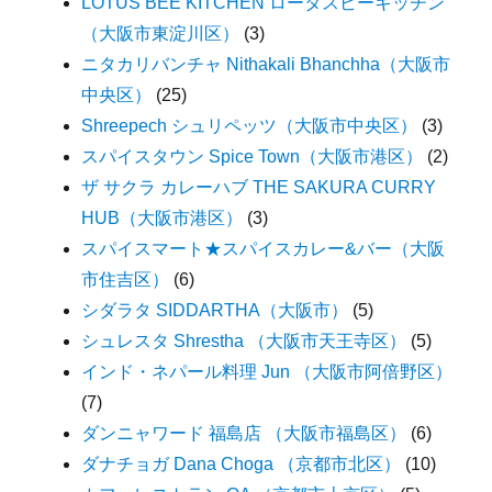
LOTUS BEE KITCHEN ロータスビーキッチン
（大阪市東淀川区）
(3)
ニタカリバンチャ Nithakali Bhanchha（大阪市
中央区）
(25)
Shreepech シュリペッツ（大阪市中央区）
(3)
スパイスタウン Spice Town（大阪市港区）
(2)
ザ サクラ カレーハブ THE SAKURA CURRY
HUB（大阪市港区）
(3)
スパイスマート★スパイスカレー&バー（大阪
市住吉区）
(6)
シダラタ SIDDARTHA（大阪市）
(5)
シュレスタ Shrestha （大阪市天王寺区）
(5)
インド・ネパール料理 Jun （大阪市阿倍野区）
(7)
ダンニャワード 福島店 （大阪市福島区）
(6)
ダナチョガ Dana Choga （京都市北区）
(10)