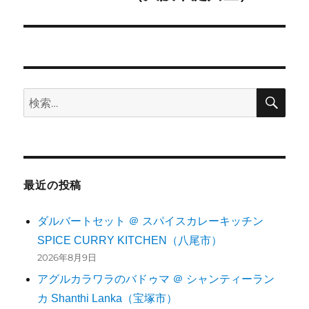
シ
投
稿:
ョ
ン
検
検
索
索:
最近の投稿
ダルバートセット ＠ スパイスカレーキッチン
SPICE CURRY KITCHEN（八尾市）
2026年8月9日
アグルカラワラのバドゥマ ＠ シャンティーラン
カ Shanthi Lanka（宝塚市）