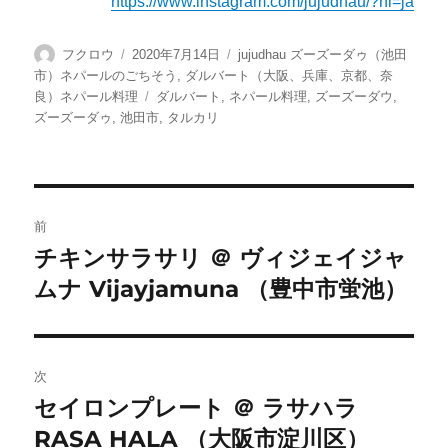
https://www.instagram.com/jujudhau/?hl=ja
投
投
カ
フクロウ
2020年7月14日
jujudhau ズーズーダゥ（池田
稿
稿
テ
市）ネパールのごちそう
,
ダルバート（大阪、兵庫、京都、奈
者
日:
ゴ
タ
良）ネパール料理
ダルバート
,
ネパール料理
,
ズーズーダウ
,
リ
グ
ズーズーダゥ
,
池田市
,
タルカリ
ー
投
前
稿
チキンサラサリ ＠ ヴィジェイジャ
前
ムナ Vijayjamuna （豊中市蛍池）
の
ナ
投
ビ
稿:
ゲ
次
セイロンプレート ＠ ラサハラ
次
ー
RASA HALA （大阪市淀川区）
の