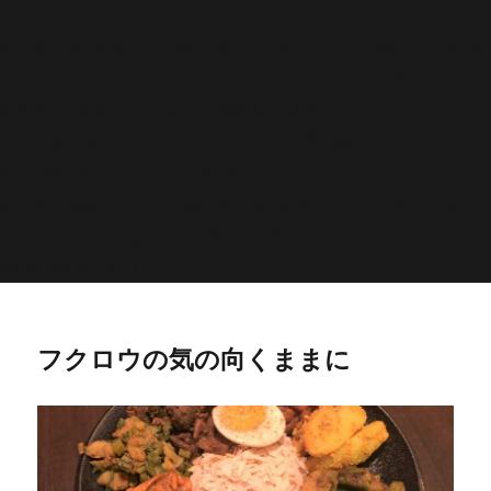
'>
';echo "\n"; echo '
';echo "\n"; echo '
';echo "\n";
endwhile; endif; } else { echo '
';echo "\n"; echo '
';echo
"\n"; echo '
';echo "\n"; echo '
';echo "\n"; } $str =
$post->post_content; $searchPattern = '/
/i'; if
(is_single()){ if (has_post_thumbnail()){ $image_id =
get
_post_thumbnail_id(); $image =
wp_get_attachment_image_src( $image_id, 'full'); echo '
';echo
"\n"; } else if ( preg_match( $searchPattern, $str, $imgurl )){
echo '
';echo "\n"; } } ?>
フクロウの気の向くままに