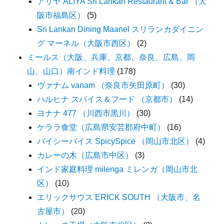
アリヤ ALIYA Sri Lankan Restaurant & Bar （大
阪市福島区）
(5)
Sri Lankan Dining Maanel スリランカダイニン
グ マーネル（大阪市西区）
(2)
ミールス（大阪、兵庫、京都、奈良、広島、岡
山、山口）南インド料理
(178)
ヴァナム vanam （奈良市矢田原町）
(30)
ハルヒナ スパイス＆フード （京都市）
(14)
ヨナナ 477 （川西市黒川）
(30)
ケララ食堂（広島県安芸郡府中町）
(16)
パイシーパイス SpicySpice （岡山市北区）
(4)
カレーの木（広島市中区）
(3)
インド家庭料理 milenga ミレンガ（岡山市北
区）
(10)
エリックサウス ERICK SOUTH （大阪市、名
古屋市）
(20)