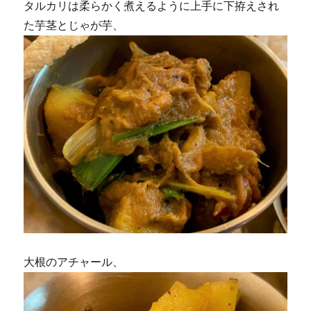
タルカリは柔らかく煮えるように上手に下拵えされ
た芋茎とじゃが芋、
大根のアチャール、