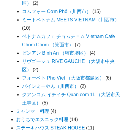
区）
(2)
コムフォー Cơm Phố（川西市）
(15)
ミートベトナム MEETS VIETNAM（川西市）
(10)
ベトナムカフェ チョムチョム Vietnam Cafe
Chom Chom （箕面市）
(7)
ビンアン Binh An （堺市堺区）
(4)
リヴゴーシュ RIVE GAUCHE （大阪市中央
区）
(2)
フォーベト Pho Viet （大阪市都島区）
(6)
バインミーやん（川西市）
(2)
クアンコム イチイチ Quan com 11 （大阪市天
王寺区）
(5)
ミャンマー料理
(4)
おうちでエスニック料理
(14)
ステーキハウス STEAK HOUSE
(11)