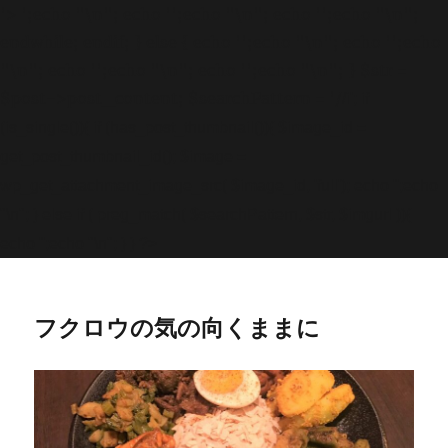
'>
';echo "\n"; echo '
';echo "\n"; echo '
';echo "\n";
endwhile; endif; } else { echo '
';echo "\n"; echo '
';echo
"\n"; echo '
';echo "\n"; echo '
';echo "\n"; } $str =
$post->post_content; $searchPattern = '/
/i'; if
(is_single()){ if (has_post_thumbnail()){ $image_id =
get
_post_thumbnail_id(); $image =
wp_get_attachment_image_src( $image_id, 'full'); echo '
';echo
"\n"; } else if ( preg_match( $searchPattern, $str, $imgurl )){
echo '
';echo "\n"; } } ?>
フクロウの気の向くままに