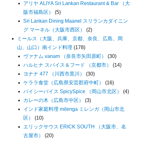
アリヤ ALIYA Sri Lankan Restaurant & Bar （大
阪市福島区）
(5)
Sri Lankan Dining Maanel スリランカダイニン
グ マーネル（大阪市西区）
(2)
ミールス（大阪、兵庫、京都、奈良、広島、岡
山、山口）南インド料理
(178)
ヴァナム vanam （奈良市矢田原町）
(30)
ハルヒナ スパイス＆フード （京都市）
(14)
ヨナナ 477 （川西市黒川）
(30)
ケララ食堂（広島県安芸郡府中町）
(16)
パイシーパイス SpicySpice （岡山市北区）
(4)
カレーの木（広島市中区）
(3)
インド家庭料理 milenga ミレンガ（岡山市北
区）
(10)
エリックサウス ERICK SOUTH （大阪市、名
古屋市）
(20)