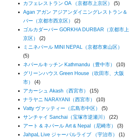
カフェレストラン OA （京都市上京区）
(5)
Agan アガン アジアンダイニングレストラン＆
バー（京都市西京区）
(2)
ゴルカダーバー GORKHA DURBAR（京都市上
京区）
(2)
ミニネパール MINI NEPAL（京都市東山区）
(5)
ネパールキッチン Kathmandu（豊中市）
(10)
グリーンハウス Green House（吹田市、大阪
市）
(4)
アカーシュ Akash（西宮市）
(15)
ナラヤニ NARAYANI（西宮市）
(10)
Vatty ヴァッティー（広島市中区）
(5)
サンチャイ Sanchai（宝塚市逆瀬川）
(22)
アート & ネパール Art & Nepal（尼崎市）
(3)
JahpaL Live ジャーパルライブ （宇治市）
(1)