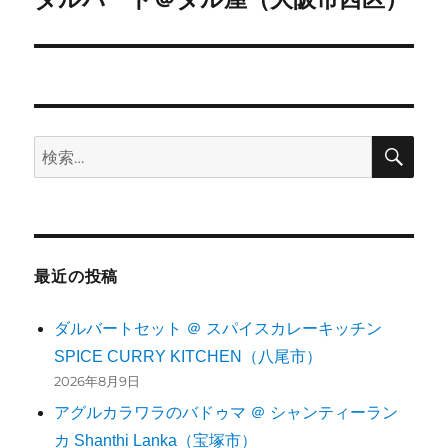
シ
の
投
ョ
稿:
ン
検
検
索
索:
最近の投稿
ダルバートセット ＠ スパイスカレーキッチン
SPICE CURRY KITCHEN（八尾市）
2026年8月9日
アグルカラワラのバドゥマ ＠ シャンティーラン
カ Shanthi Lanka（宝塚市）