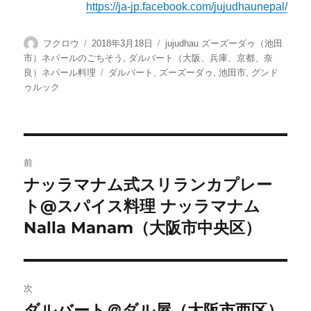
https://ja-jp.facebook.com/jujudhaunepal/
投
投
カ
フクロウ
2018年3月18日
jujudhau ズーズーダゥ（池田
稿
稿
テ
市）ネパールのごちそう
,
ダルバート（大阪、兵庫、京都、奈
者
日:
ゴ
タ
良）ネパール料理
ダルバート
,
ズーズーダゥ
,
池田市
,
グンド
リ
グ
ゥルック
ー
投
前
稿
ナッラマナム式スリランカプレー
前
ト@スパイス料理 ナッラマナム
の
ナ
投
Nalla Manam（大阪市中央区）
ビ
稿:
ゲ
次
ー
ダルバート＠ダル屋（大阪市西区）
次