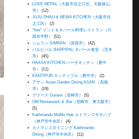
LOVE NEPAL（大阪市住之江区、大阪狭山
市）
(12)
JUJU DHAU & NEWA KITCHEN（大阪市住
之江区）
(2)
"few" インド＆ネパール料理レストラン（川
西市平野）
(51)
シムラン SIMRAN （箕面市）
(42)
バルピパル BARPIPAL ネパール食堂 （茨木
市）
(45)
HAASA KITCHEN ハーサキッチン（豊中
市）
(11)
KANTIPUR カンティプル（豊中市）
(2)
アサン Asian Garden Dining ASAN （高槻
市）
(19)
グラース Gurans（尼崎市）
(5)
OM Restaurant ＆ Bar（尼崎市、東大阪市）
(5)
Kathmandu MoMo Hub カトマンズモモハブ
（神戸市中央区）
(4)
カトマンズダイニング Kathmandu
Dining（神戸市中央区）
(11)