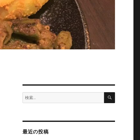
検
検
索
索:
最近の投稿