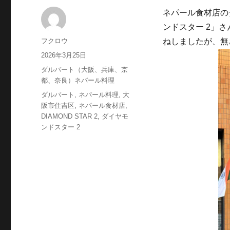
ネパール食材店のダ
ンドスター 2」さ
投
フクロウ
ねしましたが、無
稿
投
2026年3月25日
者
稿
カ
ダルバート（大阪、兵庫、京
日:
テ
都、奈良）ネパール料理
ゴ
タ
ダルバート
,
ネパール料理
,
大
リ
グ
阪市住吉区
,
ネパール食材店
,
ー
DIAMOND STAR 2
,
ダイヤモ
ンドスター 2