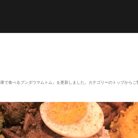
while; endif; } else { echo '
';echo "\n"; echo '
';echo "\n
f (has_post_thumbnail()){ $image_id = get
_post_thumbnail_id(); $im
){ echo '
';echo "\n"; } } ?>
阪、兵庫で食べるブンダウマムトム」を更新しました。カテゴリーのトップからご覧くださ