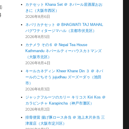
カナセット Khana Set ＠ ネパール居酒屋おお
モ
きに（大阪市西区）
尋
2026年8月6日
ネパリカナセット ＠ BHAGWATI TAJ MAHAL
バグワティタージマハル（京都市伏見区）
2026年8月5日
カナメラ その６ ＠ Nepal Tea House
Kathmandu ネパールティーハウスカトマンズ
（大阪市北区）
2026年8月4日
キールカネディン Kheer Khane Din ３ ＠ ネパ
ールのごちそう jujudhau ズーズーダゥ（池田
市）
2026年8月3日
ジャックフルーツのカリー キリコス Kiri Kos ＠
カラピンチャ Karapincha（神戸市灘区）
2026年8月2日
排骨便當 揚げ豚ロース弁当 ＠ 池上木片弁当 三
津屋店（大阪市淀川区）