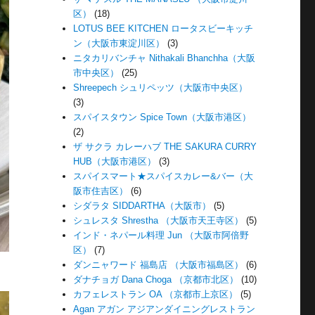
区）
(18)
LOTUS BEE KITCHEN ロータスビーキッチ
ン（大阪市東淀川区）
(3)
ニタカリバンチャ Nithakali Bhanchha（大阪
市中央区）
(25)
Shreepech シュリペッツ（大阪市中央区）
(3)
スパイスタウン Spice Town（大阪市港区）
(2)
ザ サクラ カレーハブ THE SAKURA CURRY
HUB（大阪市港区）
(3)
スパイスマート★スパイスカレー&バー（大
阪市住吉区）
(6)
シダラタ SIDDARTHA（大阪市）
(5)
シュレスタ Shrestha （大阪市天王寺区）
(5)
インド・ネパール料理 Jun （大阪市阿倍野
区）
(7)
ダンニャワード 福島店 （大阪市福島区）
(6)
ダナチョガ Dana Choga （京都市北区）
(10)
カフェレストラン OA （京都市上京区）
(5)
Agan アガン アジアンダイニングレストラン