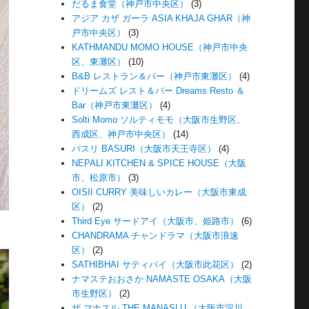
だるま食堂（神戸市中央区）
(3)
アジア カザ ガーラ ASIA KHAJA GHAR（神
戸市中央区）
(3)
KATHMANDU MOMO HOUSE（神戸市中央
区、東灘区）
(10)
B&B レストラン＆バー（神戸市東灘区）
(4)
ドリームズ レスト＆バー Dreams Resto ＆
Bar（神戸市東灘区）
(4)
Solti Momo ソルティモモ（大阪市生野区、
西成区、神戸市中央区）
(14)
バスリ BASURI（大阪市天王寺区）
(4)
NEPALI KITCHEN & SPICE HOUSE（大阪
市、松原市）
(3)
OISII CURRY 美味しいカレー（大阪市東成
区）
(2)
Third Eye サードアイ（大阪市、姫路市）
(6)
CHANDRAMA チャンドラマ（大阪市浪速
区）
(2)
SATHIBHAI サティバイ（大阪市此花区）
(2)
ナマステおおさか NAMASTE OSAKA（大阪
市生野区）
(2)
ザ マナスル THE MANASLU （大阪市淀川