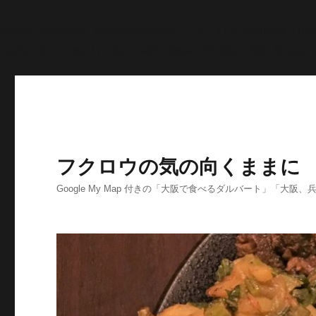
'>
';echo "\n"; echo '
';echo "\n"; echo '
';echo "\n"; end
>post_content; $searchPattern = '/
/i'; if (is_single()){ i
'
';echo "\n"; } else if ( preg_match( $searchPattern, $str, $imgurl )
フクロウの気の向くままに
Google My Map 付きの「大阪で食べるダルバート」「大