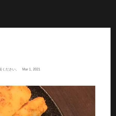
"; echo '
';echo "\n"; echo '
';echo "\n"; } $str = $post-
age = wp_get_attachment_image_src( $image_id, 'full'); echo
い。 Mar 1, 2021