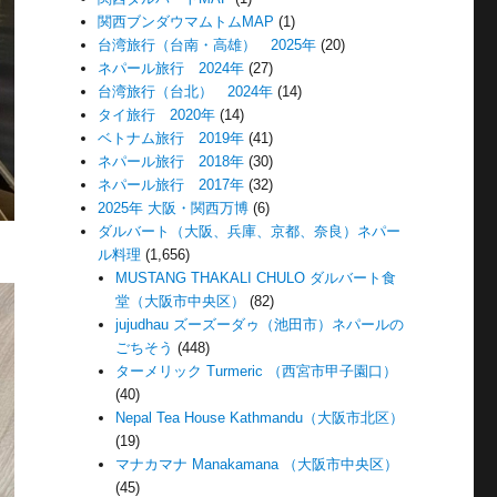
関西ブンダウマムトムMAP
(1)
台湾旅行（台南・高雄） 2025年
(20)
ネパール旅行 2024年
(27)
台湾旅行（台北） 2024年
(14)
タイ旅行 2020年
(14)
ベトナム旅行 2019年
(41)
ネパール旅行 2018年
(30)
ネパール旅行 2017年
(32)
2025年 大阪・関西万博
(6)
ダルバート（大阪、兵庫、京都、奈良）ネパー
ル料理
(1,656)
MUSTANG THAKALI CHULO ダルバート食
堂（大阪市中央区）
(82)
jujudhau ズーズーダゥ（池田市）ネパールの
ごちそう
(448)
ターメリック Turmeric （西宮市甲子園口）
(40)
Nepal Tea House Kathmandu（大阪市北区）
(19)
マナカマナ Manakamana （大阪市中央区）
(45)