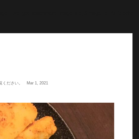
"; echo '
';echo "\n"; echo '
';echo "\n"; } $str = $post-
age = wp_get_attachment_image_src( $image_id, 'full'); echo
い。 Mar 1, 2021