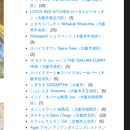
区）
(18)
LOTUS BEE KITCHEN ロータスビーキッチ
ン（大阪市東淀川区）
(3)
ニタカリバンチャ Nithakali Bhanchha（大阪
市中央区）
(25)
Shreepech シュリペッツ（大阪市中央区）
(3)
スパイスタウン Spice Town（大阪市港区）
(2)
ザ サクラ カレーハブ THE SAKURA CURRY
HUB（大阪市港区）
(3)
スパイスマート★スパイスカレー&バー（大
阪市住吉区）
(6)
シダラタ SIDDARTHA（大阪市）
(5)
シュレスタ Shrestha （大阪市天王寺区）
(5)
インド・ネパール料理 Jun （大阪市阿倍野
区）
(7)
ダンニャワード 福島店 （大阪市福島区）
(6)
ダナチョガ Dana Choga （京都市北区）
(10)
カフェレストラン OA （京都市上京区）
(5)
Agan アガン アジアンダイニングレストラン