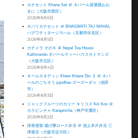
カナセット Khana Set ＠ ネパール居酒屋おお
きに（大阪市西区）
2026年8月6日
ネパリカナセット ＠ BHAGWATI TAJ MAHAL
バグワティタージマハル（京都市伏見区）
2026年8月5日
カナメラ その６ ＠ Nepal Tea House
Kathmandu ネパールティーハウスカトマンズ
（大阪市北区）
2026年8月4日
キールカネディン Kheer Khane Din ３ ＠ ネパ
ールのごちそう jujudhau ズーズーダゥ（池田
市）
2026年8月3日
ジャックフルーツのカリー キリコス Kiri Kos ＠
カラピンチャ Karapincha（神戸市灘区）
2026年8月2日
排骨便當 揚げ豚ロース弁当 ＠ 池上木片弁当 三
津屋店（大阪市淀川区）