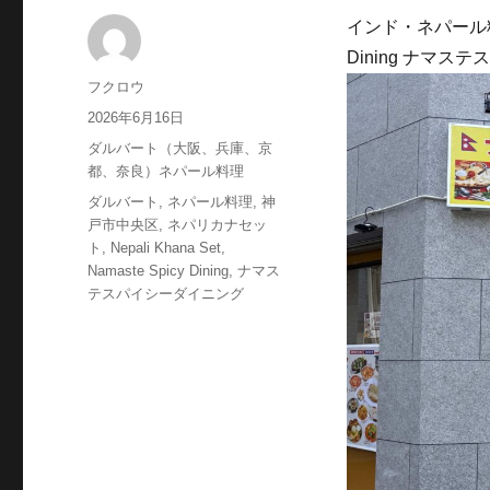
インド・ネパール料
Dining ナマ
投
フクロウ
稿
投
2026年6月16日
者
稿
カ
ダルバート（大阪、兵庫、京
日:
テ
都、奈良）ネパール料理
ゴ
タ
ダルバート
,
ネパール料理
,
神
リ
グ
戸市中央区
,
ネパリカナセッ
ー
ト
,
Nepali Khana Set
,
Namaste Spicy Dining
,
ナマス
テスパイシーダイニング