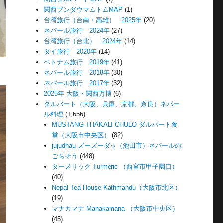
関西ブンダウマムトムMAP
(1)
台湾旅行（台南・高雄） 2025年
(20)
ネパール旅行 2024年
(27)
台湾旅行（台北） 2024年
(14)
タイ旅行 2020年
(14)
ベトナム旅行 2019年
(41)
ネパール旅行 2018年
(30)
ネパール旅行 2017年
(32)
2025年 大阪・関西万博
(6)
ダルバート（大阪、兵庫、京都、奈良）ネパー
ル料理
(1,656)
MUSTANG THAKALI CHULO ダルバート食
堂（大阪市中央区）
(82)
jujudhau ズーズーダゥ（池田市）ネパールの
ごちそう
(448)
ターメリック Turmeric （西宮市甲子園口）
(40)
Nepal Tea House Kathmandu（大阪市北区）
(19)
マナカマナ Manakamana （大阪市中央区）
(45)