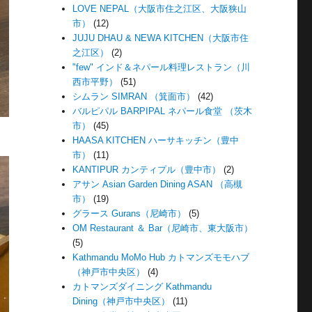
LOVE NEPAL（大阪市住之江区、大阪狭山
市）
(12)
JUJU DHAU & NEWA KITCHEN（大阪市住
之江区）
(2)
"few" インド＆ネパール料理レストラン（川
西市平野）
(51)
シムラン SIMRAN （箕面市）
(42)
バルピパル BARPIPAL ネパール食堂 （茨木
市）
(45)
HAASA KITCHEN ハーサキッチン（豊中
市）
(11)
KANTIPUR カンティプル（豊中市）
(2)
アサン Asian Garden Dining ASAN （高槻
市）
(19)
グラース Gurans（尼崎市）
(5)
OM Restaurant ＆ Bar（尼崎市、東大阪市）
(5)
Kathmandu MoMo Hub カトマンズモモハブ
（神戸市中央区）
(4)
カトマンズダイニング Kathmandu
Dining（神戸市中央区）
(11)