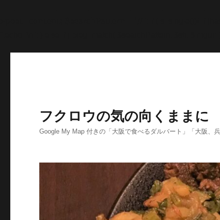
'>
';echo "\n"; echo '
';echo "\n"; echo '
';echo "\n"; end
>post_content; $searchPattern = '/
/i'; if (is_single()){ i
'
';echo "\n"; } else if ( preg_match( $searchPattern, $str, $imgurl )
フクロウの気の向くままに
Google My Map 付きの「大阪で食べるダルバート」「大