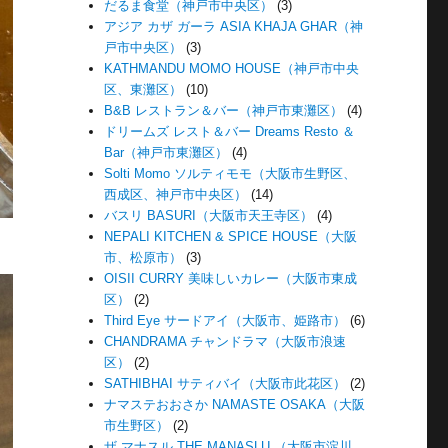
だるま食堂（神戸市中央区）
(3)
アジア カザ ガーラ ASIA KHAJA GHAR（神
戸市中央区）
(3)
KATHMANDU MOMO HOUSE（神戸市中央
区、東灘区）
(10)
B&B レストラン＆バー（神戸市東灘区）
(4)
ドリームズ レスト＆バー Dreams Resto ＆
Bar（神戸市東灘区）
(4)
Solti Momo ソルティモモ（大阪市生野区、
西成区、神戸市中央区）
(14)
バスリ BASURI（大阪市天王寺区）
(4)
NEPALI KITCHEN & SPICE HOUSE（大阪
市、松原市）
(3)
OISII CURRY 美味しいカレー（大阪市東成
区）
(2)
Third Eye サードアイ（大阪市、姫路市）
(6)
CHANDRAMA チャンドラマ（大阪市浪速
区）
(2)
SATHIBHAI サティバイ（大阪市此花区）
(2)
ナマステおおさか NAMASTE OSAKA（大阪
市生野区）
(2)
ザ マナスル THE MANASLU （大阪市淀川