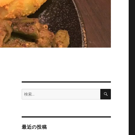
検
検
索
索:
最近の投稿