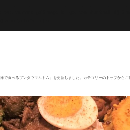
while; endif; } else { echo '
';echo "\n"; echo '
';echo "\n
f (has_post_thumbnail()){ $image_id = get
_post_thumbnail_id(); $im
){ echo '
';echo "\n"; } } ?>
阪、兵庫で食べるブンダウマムトム」を更新しました。カテゴリーのトップからご覧くださ