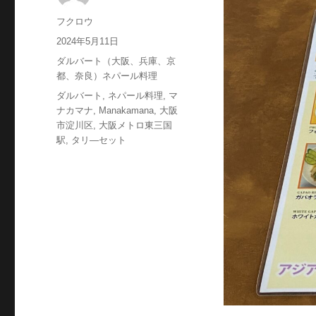
投
フクロウ
稿
投
2024年5月11日
者
稿
カ
ダルバート（大阪、兵庫、京
日:
テ
都、奈良）ネパール料理
ゴ
タ
ダルバート
,
ネパール料理
,
マ
リ
グ
ナカマナ
,
Manakamana
,
大阪
ー
市淀川区
,
大阪メトロ東三国
駅
,
タリ―セット