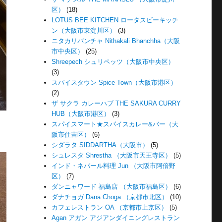
区）
(18)
LOTUS BEE KITCHEN ロータスビーキッチ
ン（大阪市東淀川区）
(3)
ニタカリバンチャ Nithakali Bhanchha（大阪
市中央区）
(25)
Shreepech シュリペッツ（大阪市中央区）
(3)
スパイスタウン Spice Town（大阪市港区）
(2)
ザ サクラ カレーハブ THE SAKURA CURRY
HUB（大阪市港区）
(3)
スパイスマート★スパイスカレー&バー（大
阪市住吉区）
(6)
シダラタ SIDDARTHA（大阪市）
(5)
シュレスタ Shrestha （大阪市天王寺区）
(5)
インド・ネパール料理 Jun （大阪市阿倍野
区）
(7)
ダンニャワード 福島店 （大阪市福島区）
(6)
ダナチョガ Dana Choga （京都市北区）
(10)
カフェレストラン OA （京都市上京区）
(5)
Agan アガン アジアンダイニングレストラン