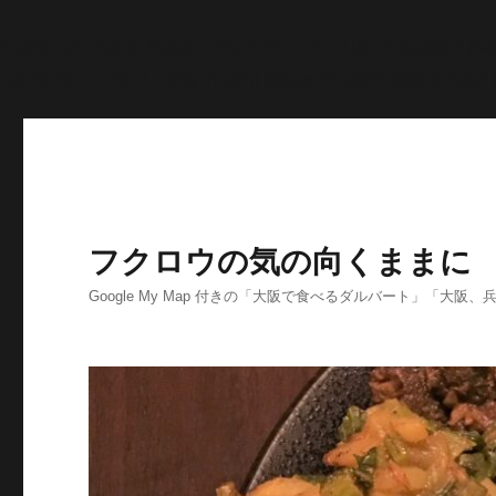
'>
';echo "\n"; echo '
';echo "\n"; echo '
';echo "\n"; end
>post_content; $searchPattern = '/
/i'; if (is_single()){ i
'
';echo "\n"; } else if ( preg_match( $searchPattern, $str, $imgurl )
フクロウの気の向くままに
Google My Map 付きの「大阪で食べるダルバート」「大