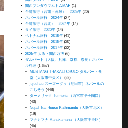
関西ブンダウマムトムMAP
(1)
台湾旅行（台南・高雄） 2025年
(20)
ネパール旅行 2024年
(27)
台湾旅行（台北） 2024年
(14)
タイ旅行 2020年
(14)
ベトナム旅行 2019年
(41)
ネパール旅行 2018年
(30)
ネパール旅行 2017年
(32)
2025年 大阪・関西万博
(6)
ダルバート（大阪、兵庫、京都、奈良）ネパー
ル料理
(1,657)
MUSTANG THAKALI CHULO ダルバート食
堂（大阪市中央区）
(82)
jujudhau ズーズーダゥ（池田市）ネパールの
ごちそう
(448)
ターメリック Turmeric （西宮市甲子園口）
(40)
Nepal Tea House Kathmandu（大阪市北区）
(19)
マナカマナ Manakamana （大阪市中央区）
(45)