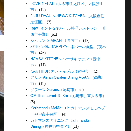
LOVE NEPAL（大阪市住之江区、大阪狭山
市）
(12)
JUJU DHAU & NEWA KITCHEN（大阪市住
之江区）
(2)
"few" インド＆ネパール料理レストラン（川
西市平野）
(51)
シムラン SIMRAN （箕面市）
(42)
バルピパル BARPIPAL ネパール食堂 （茨木
市）
(45)
HAASA KITCHEN ハーサキッチン（豊中
市）
(11)
KANTIPUR カンティプル（豊中市）
(2)
アサン Asian Garden Dining ASAN （高槻
市）
(19)
グラース Gurans（尼崎市）
(5)
OM Restaurant ＆ Bar（尼崎市、東大阪市）
(5)
Kathmandu MoMo Hub カトマンズモモハブ
（神戸市中央区）
(4)
カトマンズダイニング Kathmandu
Dining（神戸市中央区）
(11)