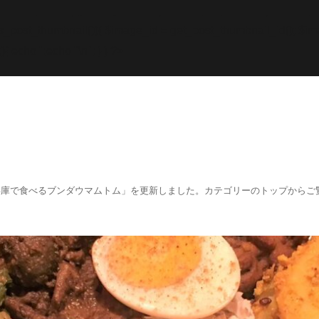
while; endif; } else { echo '
';echo "\n"; echo '
';echo "\n
f (has_post_thumbnail()){ $image_id = get
_post_thumbnail_id(); $im
){ echo '
';echo "\n"; } } ?>
阪、兵庫で食べるブンダウマムトム」を更新しました。カテゴリーのトップからご覧くださ