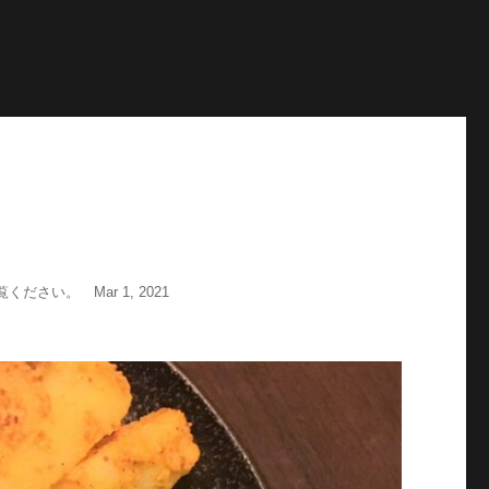
"; echo '
';echo "\n"; echo '
';echo "\n"; } $str = $post-
age = wp_get_attachment_image_src( $image_id, 'full'); echo
い。 Mar 1, 2021