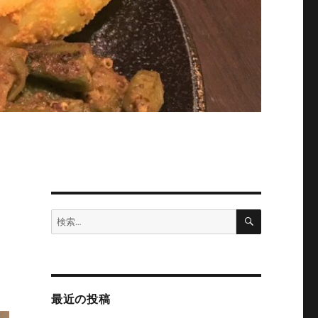
検
検
索
索:
最近の投稿