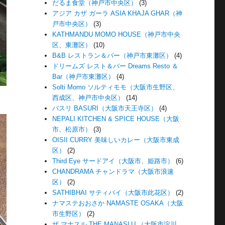
だるま食堂（神戸市中央区）
(3)
アジア カザ ガーラ ASIA KHAJA GHAR（神
戸市中央区）
(3)
KATHMANDU MOMO HOUSE（神戸市中央
区、東灘区）
(10)
B&B レストラン＆バー（神戸市東灘区）
(4)
ドリームズ レスト＆バー Dreams Resto ＆
Bar（神戸市東灘区）
(4)
Solti Momo ソルティモモ（大阪市生野区、
西成区、神戸市中央区）
(14)
バスリ BASURI（大阪市天王寺区）
(4)
NEPALI KITCHEN & SPICE HOUSE（大阪
市、松原市）
(3)
OISII CURRY 美味しいカレー（大阪市東成
区）
(2)
Third Eye サードアイ（大阪市、姫路市）
(6)
CHANDRAMA チャンドラマ（大阪市浪速
区）
(2)
SATHIBHAI サティバイ（大阪市此花区）
(2)
ナマステおおさか NAMASTE OSAKA（大阪
市生野区）
(2)
ザ マナスル THE MANASLU （大阪市淀川