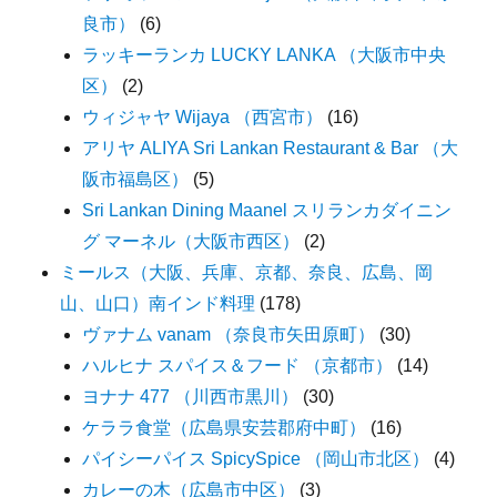
良市）
(6)
ラッキーランカ LUCKY LANKA （大阪市中央
区）
(2)
ウィジャヤ Wijaya （西宮市）
(16)
アリヤ ALIYA Sri Lankan Restaurant & Bar （大
阪市福島区）
(5)
Sri Lankan Dining Maanel スリランカダイニン
グ マーネル（大阪市西区）
(2)
ミールス（大阪、兵庫、京都、奈良、広島、岡
山、山口）南インド料理
(178)
ヴァナム vanam （奈良市矢田原町）
(30)
ハルヒナ スパイス＆フード （京都市）
(14)
ヨナナ 477 （川西市黒川）
(30)
ケララ食堂（広島県安芸郡府中町）
(16)
パイシーパイス SpicySpice （岡山市北区）
(4)
カレーの木（広島市中区）
(3)