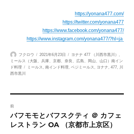
https://yonana477.com/
https://twitter.com/yonana477
https://www.facebook.com/yonana477/
https://www.instagram.com/yonana477/?hl=ja
投
投
カ
フクロウ
2021年6月23日
ヨナナ 477 （川西市黒川）
,
稿
稿
テ
ミールス（大阪、兵庫、京都、奈良、広島、岡山、山口）南イン
者
日:
ゴ
タ
ド料理
ミールス
,
南インド料理
,
ベジミールス
,
ヨナナ
,
477
,
川
リ
グ
西市黒川
ー
投
前
稿
バフモモとバフスクティ ＠ カフェ
前
レストラン OA （京都市上京区）
の
ナ
投