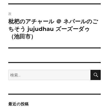
ビ
稿:
ゲ
次
枇杷のアチャール ＠ ネパールのご
次
ー
ちそう jujudhau ズーズーダゥ
の
シ
投
（池田市）
稿:
ョ
ン
検
検
索
索:
最近の投稿