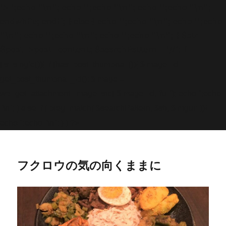
'>
';echo "\n"; echo '
';echo "\n"; echo '
';echo "\n";
endwhile; endif; } else { echo '
';echo "\n"; echo '
';echo
"\n"; echo '
';echo "\n"; echo '
';echo "\n"; } $str =
$post->post_content; $searchPattern = '/
/i'; if
(is_single()){ if (has_post_thumbnail()){ $image_id =
get
_post_thumbnail_id(); $image =
wp_get_attachment_image_src( $image_id, 'full'); echo '
';echo
"\n"; } else if ( preg_match( $searchPattern, $str, $imgurl )){
echo '
';echo "\n"; } } ?>
フクロウの気の向くままに