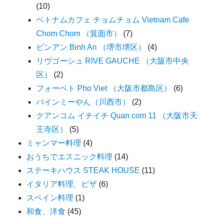
(10)
ベトナムカフェ チョムチョム Vietnam Cafe
Chom Chom （箕面市）
(7)
ビンアン Binh An （堺市堺区）
(4)
リヴゴーシュ RIVE GAUCHE （大阪市中央
区）
(2)
フォーベト Pho Viet （大阪市都島区）
(6)
バインミーやん（川西市）
(2)
クアンコム イチイチ Quan com 11 （大阪市天
王寺区）
(5)
ミャンマー料理
(4)
おうちでエスニック料理
(14)
ステーキハウス STEAK HOUSE
(11)
イタリア料理、ピザ
(6)
スペイン料理
(1)
和食、洋食
(45)