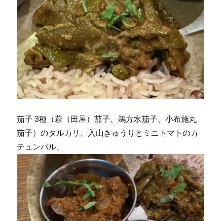
茄子 3種（萩（田屋）茄子、鵜方水茄子、小布施丸
茄子）のタルカリ、入山きゅうりとミニトマトのカ
チュンバル、