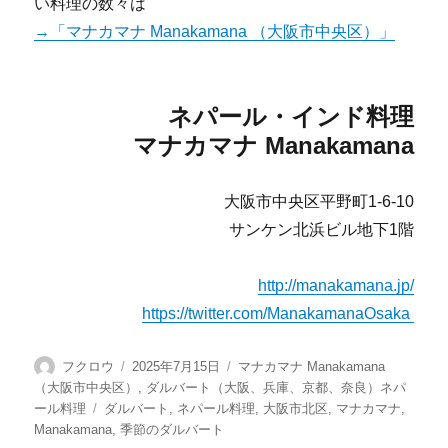
い料理の数々は
→「マナカマナ Manakamana （大阪市中央区）」
ネパール・インド料理
マナカマナ Manakamana
大阪市中央区平野町1-6-10
サンケン北浜ビル地下1階
http://manakamana.jp/
https://twitter.com/ManakamanaOsaka
投
投
カ
フクロウ
2025年7月15日
マナカマナ Manakamana
稿
稿
テ
（大阪市中央区）
,
ダルバート（大阪、兵庫、京都、奈良）ネパ
者
日:
ゴ
タ
ール料理
ダルバート
,
ネパール料理
,
大阪市北区
,
マナカマナ
,
リ
グ
Manakamana
,
季節のダルバート