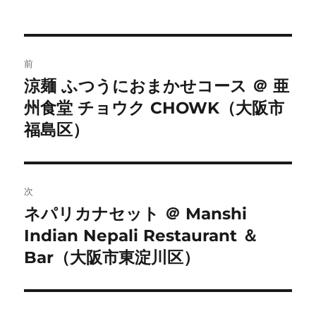
ー
投
前
稿
涼麺 ふつうにおまかせコース ＠ 亜
前
州食堂 チョウク CHOWK（大阪市
の
ナ
投
福島区）
ビ
稿:
ゲ
次
ー
ネパリカナセット ＠ Manshi
次
シ
Indian Nepali Restaurant ＆
の
投
Bar（大阪市東淀川区）
ョ
稿:
ン