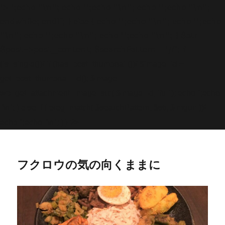
'>
';echo "\n"; echo '
';echo "\n"; echo '
';echo "\n";
endwhile; endif; } else { echo '
';echo "\n"; echo '
';echo
"\n"; echo '
';echo "\n"; echo '
';echo "\n"; } $str =
$post->post_content; $searchPattern = '/
/i'; if
(is_single()){ if (has_post_thumbnail()){ $image_id =
get
_post_thumbnail_id(); $image =
wp_get_attachment_image_src( $image_id, 'full'); echo '
';echo
"\n"; } else if ( preg_match( $searchPattern, $str, $imgurl )){
echo '
';echo "\n"; } } ?>
フクロウの気の向くままに