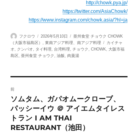
http://chowk.pya.jp/
https://twitter.com/AsiaChowk/
https://www.instagram.com/chowk.asia/?hl=ja
投
投
カ
フクロウ
2026年5月10日
亜州食堂 チョウク CHOWK
稿
稿
テ
タ
（大阪市福島区）
,
東南アジア料理、南アジア料理
カイチャ
者
日:
ゴ
グ
オ
,
クンパオ
,
タイ料理
,
台湾料理
,
チョウク
,
CHOWK
,
大阪市福
リ
島区
,
亜州食堂 チョウク
,
油飯
,
肉羹湯
ー
投
前
稿
ソムタム、ガパオムークローブ、
前
パッシーイウ ＠ アイエムタイレス
の
ナ
投
トラン I AM THAI
ビ
稿:
RESTAURANT（池田）
ゲ