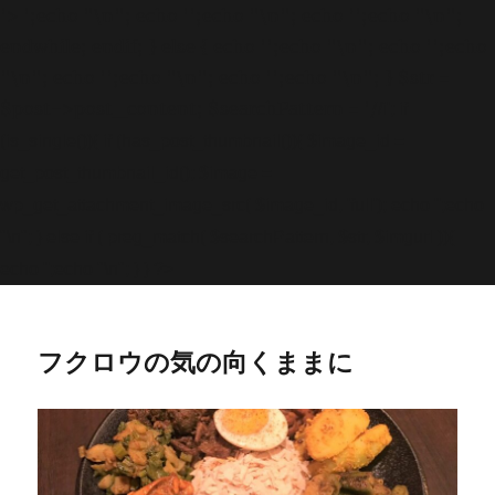
'>
';echo "\n"; echo '
';echo "\n"; echo '
';echo "\n";
endwhile; endif; } else { echo '
';echo "\n"; echo '
';echo
"\n"; echo '
';echo "\n"; echo '
';echo "\n"; } $str =
$post->post_content; $searchPattern = '/
/i'; if
(is_single()){ if (has_post_thumbnail()){ $image_id =
get
_post_thumbnail_id(); $image =
wp_get_attachment_image_src( $image_id, 'full'); echo '
';echo
"\n"; } else if ( preg_match( $searchPattern, $str, $imgurl )){
echo '
';echo "\n"; } } ?>
フクロウの気の向くままに