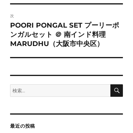
ー
次
シ
POORI PONGAL SET プーリーポ
次
ンガルセット ＠ 南インド料理
ョ
の
投
MARUDHU（大阪市中央区）
ン
稿:
検
検
索
索:
最近の投稿