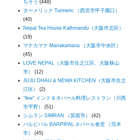
ちそう
(448)
ターメリック Turmeric （西宮市甲子園口）
(40)
Nepal Tea House Kathmandu（大阪市北区）
(19)
マナカマナ Manakamana （大阪市中央区）
(45)
LOVE NEPAL（大阪市住之江区、大阪狭山
市）
(12)
JUJU DHAU & NEWA KITCHEN（大阪市住之
江区）
(2)
"few" インド＆ネパール料理レストラン（川西
市平野）
(51)
シムラン SIMRAN （箕面市）
(42)
バルピパル BARPIPAL ネパール食堂 （茨木
市）
(45)