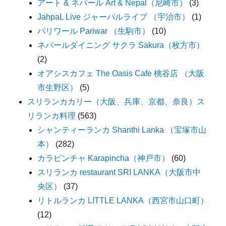
アート & ネパール Art & Nepal（尼崎市）
(3)
JahpaL Live ジャーパルライブ （宇治市）
(1)
パリワール Pariwar （生駒市）
(10)
ネパールダイニング サクラ Sakura（枚方市）
(2)
オアシスカフェ The Oasis Cafe 桃谷店 （大阪
市生野区）
(5)
スリランカカリー（大阪、兵庫、京都、奈良）ス
リランカ料理
(563)
シャンティーランカ Shanthi Lanka （宝塚市山
本）
(282)
カラピンチャ Karapincha（神戸市）
(60)
スリランカ restaurant SRI LANKA（大阪市中
央区）
(37)
リトルランカ LITTLE LANKA（西宮市山口町）
(12)