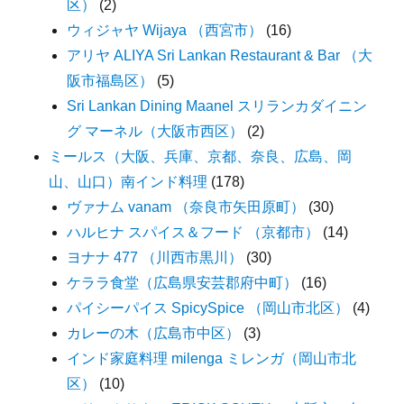
区）
(2)
ウィジャヤ Wijaya （西宮市）
(16)
アリヤ ALIYA Sri Lankan Restaurant & Bar （大
阪市福島区）
(5)
Sri Lankan Dining Maanel スリランカダイニン
グ マーネル（大阪市西区）
(2)
ミールス（大阪、兵庫、京都、奈良、広島、岡
山、山口）南インド料理
(178)
ヴァナム vanam （奈良市矢田原町）
(30)
ハルヒナ スパイス＆フード （京都市）
(14)
ヨナナ 477 （川西市黒川）
(30)
ケララ食堂（広島県安芸郡府中町）
(16)
パイシーパイス SpicySpice （岡山市北区）
(4)
カレーの木（広島市中区）
(3)
インド家庭料理 milenga ミレンガ（岡山市北
区）
(10)