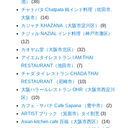
池）
(38)
チャトパタ Chatpata 純インド料理（吹田市、
大阪市）
(14)
カジャナ KHAZANA（大阪市淀川区）
(9)
ナジィル NAZIAL インド料理（神戸市灘区）
(12)
カオヤム堂（大阪市北区）
(32)
アイエムタイレストラン I AM THAI
RESTAURANT（池田市）
(7)
チャダ タイ レストラン CHADA THAI
RESTAURANT （尼崎市）
(10)
大阪ハラールレストラン OHR（大阪市西淀川
区）
(10)
カフェ・サパナ Cafe Sapana （豊中市）
(2)
ARTIST プリック （箕面市）タイ割烹
(3)
Asian kitchen cafe 百福（大阪市西区）
(14)