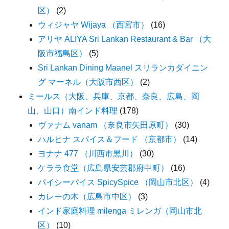
区）
(2)
ウィジャヤ Wijaya （西宮市）
(16)
アリヤ ALIYA Sri Lankan Restaurant & Bar （大
阪市福島区）
(5)
Sri Lankan Dining Maanel スリランカダイニン
グ マーネル（大阪市西区）
(2)
ミールス（大阪、兵庫、京都、奈良、広島、岡
山、山口）南インド料理
(178)
ヴァナム vanam （奈良市矢田原町）
(30)
ハルヒナ スパイス＆フード （京都市）
(14)
ヨナナ 477 （川西市黒川）
(30)
ケララ食堂（広島県安芸郡府中町）
(16)
パイシーパイス SpicySpice （岡山市北区）
(4)
カレーの木（広島市中区）
(3)
インド家庭料理 milenga ミレンガ（岡山市北
区）
(10)