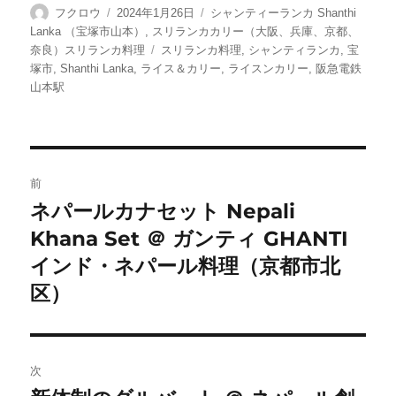
投
投
カ
フクロウ
2024年1月26日
シャンティーランカ Shanthi
稿
稿
テ
Lanka （宝塚市山本）
,
スリランカカリー（大阪、兵庫、京都、
者
日:
ゴ
タ
奈良）スリランカ料理
スリランカ料理
,
シャンティランカ
,
宝
リ
グ
塚市
,
Shanthi Lanka
,
ライス＆カリー
,
ライスンカリー
,
阪急電鉄
ー
山本駅
投
前
稿
ネパールカナセット Nepali
前
Khana Set ＠ ガンティ GHANTI
の
ナ
投
インド・ネパール料理（京都市北
ビ
稿:
区）
ゲ
ー
次
シ