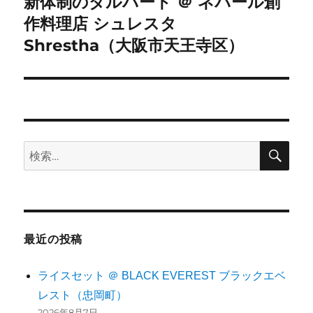
新体制のダルバート ＠ ネパール創
次
作料理店 シュレスタ
ョ
の
投
Shrestha（大阪市天王寺区）
ン
稿:
検
検
索
索:
最近の投稿
ライスセット ＠ BLACK EVEREST ブラックエベ
レスト（忠岡町）
2026年8月7日