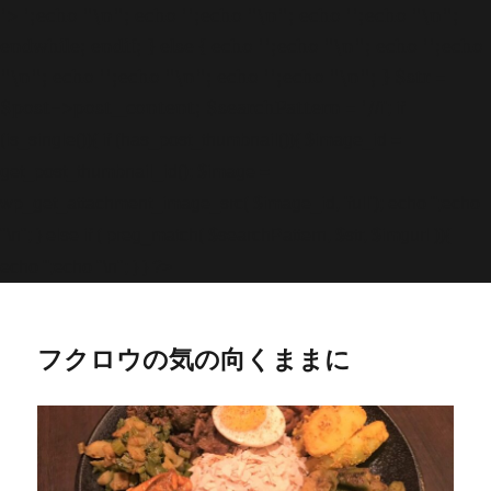
'>
';echo "\n"; echo '
';echo "\n"; echo '
';echo "\n";
endwhile; endif; } else { echo '
';echo "\n"; echo '
';echo
"\n"; echo '
';echo "\n"; echo '
';echo "\n"; } $str =
$post->post_content; $searchPattern = '/
/i'; if
(is_single()){ if (has_post_thumbnail()){ $image_id =
get
_post_thumbnail_id(); $image =
wp_get_attachment_image_src( $image_id, 'full'); echo '
';echo
"\n"; } else if ( preg_match( $searchPattern, $str, $imgurl )){
echo '
';echo "\n"; } } ?>
フクロウの気の向くままに