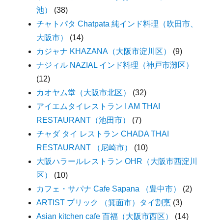
池）
(38)
チャトパタ Chatpata 純インド料理（吹田市、
大阪市）
(14)
カジャナ KHAZANA（大阪市淀川区）
(9)
ナジィル NAZIAL インド料理（神戸市灘区）
(12)
カオヤム堂（大阪市北区）
(32)
アイエムタイレストラン I AM THAI
RESTAURANT（池田市）
(7)
チャダ タイ レストラン CHADA THAI
RESTAURANT （尼崎市）
(10)
大阪ハラールレストラン OHR（大阪市西淀川
区）
(10)
カフェ・サパナ Cafe Sapana （豊中市）
(2)
ARTIST プリック （箕面市）タイ割烹
(3)
Asian kitchen cafe 百福（大阪市西区）
(14)