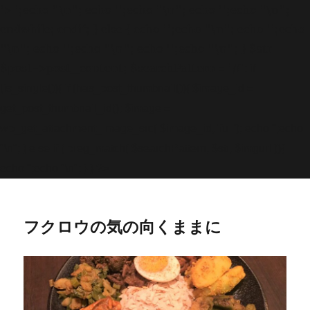
'>
';echo "\n"; echo '
';echo "\n"; echo '
';echo "\n";
endwhile; endif; } else { echo '
';echo "\n"; echo '
';echo
"\n"; echo '
';echo "\n"; echo '
';echo "\n"; } $str =
$post->post_content; $searchPattern = '/
/i'; if
(is_single()){ if (has_post_thumbnail()){ $image_id =
get
_post_thumbnail_id(); $image =
wp_get_attachment_image_src( $image_id, 'full'); echo '
';echo
"\n"; } else if ( preg_match( $searchPattern, $str, $imgurl )){
echo '
';echo "\n"; } } ?>
フクロウの気の向くままに