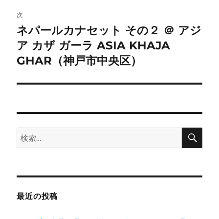
次
ー
ネパールカナセット その２ ＠ アジ
次
シ
ア カザ ガーラ ASIA KHAJA
の
投
GHAR（神戸市中央区）
ョ
稿:
ン
検
検
索
索:
最近の投稿