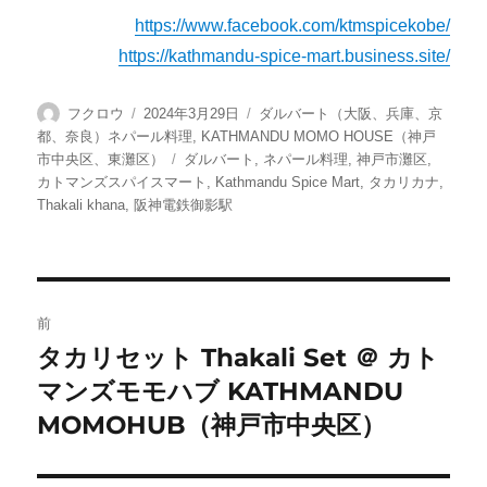
https://www.facebook.com/ktmspicekobe/
https://kathmandu-spice-mart.business.site/
投
投
カ
フクロウ
2024年3月29日
ダルバート（大阪、兵庫、京
稿
稿
テ
都、奈良）ネパール料理
,
KATHMANDU MOMO HOUSE（神戸
者
日:
ゴ
タ
市中央区、東灘区）
ダルバート
,
ネパール料理
,
神戸市灘区
,
リ
グ
カトマンズスパイスマート
,
Kathmandu Spice Mart
,
タカリカナ
,
ー
Thakali khana
,
阪神電鉄御影駅
投
前
稿
タカリセット Thakali Set ＠ カト
前
マンズモモハブ KATHMANDU
の
ナ
投
MOMOHUB（神戸市中央区）
ビ
稿:
ゲ