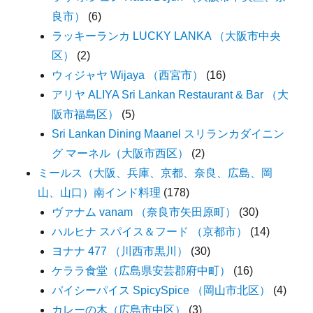
良市）
(6)
ラッキーランカ LUCKY LANKA （大阪市中央
区）
(2)
ウィジャヤ Wijaya （西宮市）
(16)
アリヤ ALIYA Sri Lankan Restaurant & Bar （大
阪市福島区）
(5)
Sri Lankan Dining Maanel スリランカダイニン
グ マーネル（大阪市西区）
(2)
ミールス（大阪、兵庫、京都、奈良、広島、岡
山、山口）南インド料理
(178)
ヴァナム vanam （奈良市矢田原町）
(30)
ハルヒナ スパイス＆フード （京都市）
(14)
ヨナナ 477 （川西市黒川）
(30)
ケララ食堂（広島県安芸郡府中町）
(16)
パイシーパイス SpicySpice （岡山市北区）
(4)
カレーの木（広島市中区）
(3)