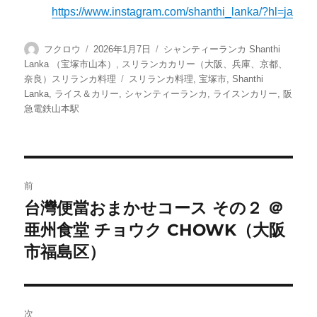
https://www.instagram.com/shanthi_lanka/?hl=ja
投
投
カ
フクロウ
2026年1月7日
シャンティーランカ Shanthi
稿
稿
テ
Lanka （宝塚市山本）
,
スリランカカリー（大阪、兵庫、京都、
者
日:
ゴ
タ
奈良）スリランカ料理
スリランカ料理
,
宝塚市
,
Shanthi
リ
グ
Lanka
,
ライス＆カリー
,
シャンティーランカ
,
ライスンカリー
,
阪
ー
急電鉄山本駅
投
前
稿
台灣便當おまかせコース その２ ＠
前
亜州食堂 チョウク CHOWK（大阪
の
ナ
投
市福島区）
ビ
稿:
ゲ
次