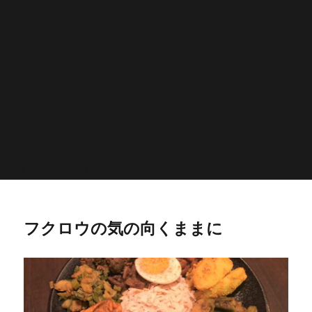
'>
';echo "\n"; echo '
';echo "\n"; echo '
';echo "\n";
endwhile; endif; } else { echo '
';echo "\n"; echo '
';echo
"\n"; echo '
';echo "\n"; echo '
';echo "\n"; } $str =
$post->post_content; $searchPattern = '/
/i'; if
(is_single()){ if (has_post_thumbnail()){ $image_id =
get
_post_thumbnail_id(); $image =
wp_get_attachment_image_src( $image_id, 'full'); echo '
';echo
"\n"; } else if ( preg_match( $searchPattern, $str, $imgurl )){
echo '
';echo "\n"; } } ?>
フクロウの気の向くままに