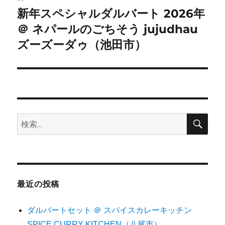
ー
新年スペシャルダルバート 2026年
次
シ
＠ ネパールのごちそう jujudhau
の
投
ズーズーダゥ（池田市）
ョ
稿:
ン
検
検
索
索:
最近の投稿
ダルバートセット ＠ スパイスカレーキッチン
SPICE CURRY KITCHEN（八尾市）