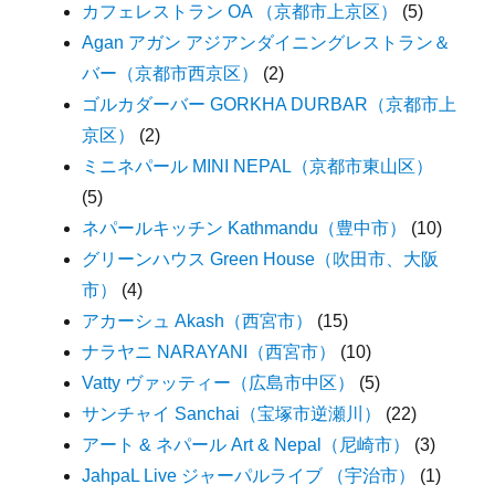
カフェレストラン OA （京都市上京区）
(5)
Agan アガン アジアンダイニングレストラン＆
バー（京都市西京区）
(2)
ゴルカダーバー GORKHA DURBAR（京都市上
京区）
(2)
ミニネパール MINI NEPAL（京都市東山区）
(5)
ネパールキッチン Kathmandu（豊中市）
(10)
グリーンハウス Green House（吹田市、大阪
市）
(4)
アカーシュ Akash（西宮市）
(15)
ナラヤニ NARAYANI（西宮市）
(10)
Vatty ヴァッティー（広島市中区）
(5)
サンチャイ Sanchai（宝塚市逆瀬川）
(22)
アート & ネパール Art & Nepal（尼崎市）
(3)
JahpaL Live ジャーパルライブ （宇治市）
(1)