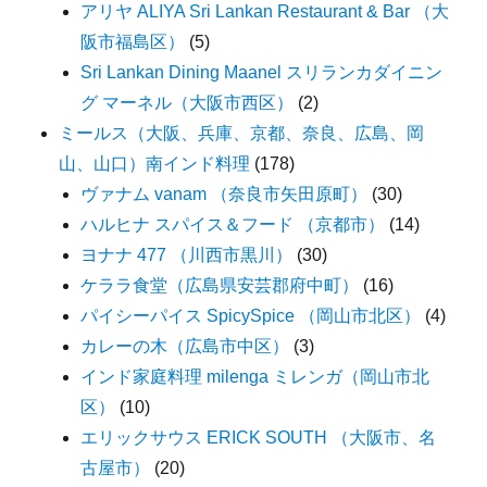
アリヤ ALIYA Sri Lankan Restaurant & Bar （大
阪市福島区）
(5)
Sri Lankan Dining Maanel スリランカダイニン
グ マーネル（大阪市西区）
(2)
ミールス（大阪、兵庫、京都、奈良、広島、岡
山、山口）南インド料理
(178)
ヴァナム vanam （奈良市矢田原町）
(30)
ハルヒナ スパイス＆フード （京都市）
(14)
ヨナナ 477 （川西市黒川）
(30)
ケララ食堂（広島県安芸郡府中町）
(16)
パイシーパイス SpicySpice （岡山市北区）
(4)
カレーの木（広島市中区）
(3)
インド家庭料理 milenga ミレンガ（岡山市北
区）
(10)
エリックサウス ERICK SOUTH （大阪市、名
古屋市）
(20)