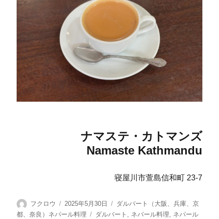
ナマステ・カトマンズ
Namaste Kathmandu
寝屋川市萱島信和町 23-7
投
投
カ
フクロウ
2025年5月30日
ダルバート（大阪、兵庫、京
稿
稿
テ
タ
都、奈良）ネパール料理
ダルバート
,
ネパール料理
,
ネパール