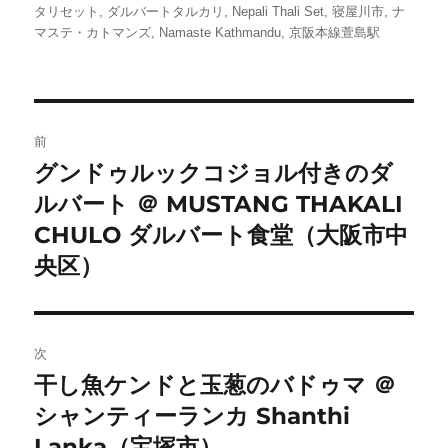
者
日:
ゴ
グ
タリセット
,
ダルバートタルカリ
,
Nepali Thali Set
,
寝屋川市
,
ナ
リ
マステ・カトマンズ
,
Namaste Kathmandu
,
京阪本線萱島駅
ー
投
前
稿
グンドゥルックコジョル付きのダ
前
ルバート ＠ MUSTANG THAKALI
の
ナ
投
CHULO ダルバート食堂（大阪市中
ビ
稿:
央区）
ゲ
ー
次
シ
干し魚ケンドと玉葱のバドゥマ ＠
次
シャンティーランカ Shanthi
ョ
の
投
Lanka（宝塚市）