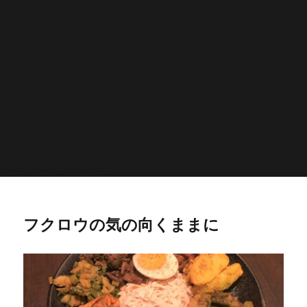
'>
';echo "\n"; echo '
';echo "\n"; echo '
';echo "\n";
endwhile; endif; } else { echo '
';echo "\n"; echo '
';echo
"\n"; echo '
';echo "\n"; echo '
';echo "\n"; } $str =
$post->post_content; $searchPattern = '/
/i'; if
(is_single()){ if (has_post_thumbnail()){ $image_id =
get
_post_thumbnail_id(); $image =
wp_get_attachment_image_src( $image_id, 'full'); echo '
';echo
"\n"; } else if ( preg_match( $searchPattern, $str, $imgurl )){
echo '
';echo "\n"; } } ?>
フクロウの気の向くままに