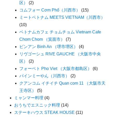
区）
(2)
コムフォー Cơm Phố（川西市）
(15)
ミートベトナム MEETS VIETNAM（川西市）
(10)
ベトナムカフェ チョムチョム Vietnam Cafe
Chom Chom （箕面市）
(7)
ビンアン Binh An （堺市堺区）
(4)
リヴゴーシュ RIVE GAUCHE （大阪市中央
区）
(2)
フォーベト Pho Viet （大阪市都島区）
(6)
バインミーやん（川西市）
(2)
クアンコム イチイチ Quan com 11 （大阪市天
王寺区）
(5)
ミャンマー料理
(4)
おうちでエスニック料理
(14)
ステーキハウス STEAK HOUSE
(11)