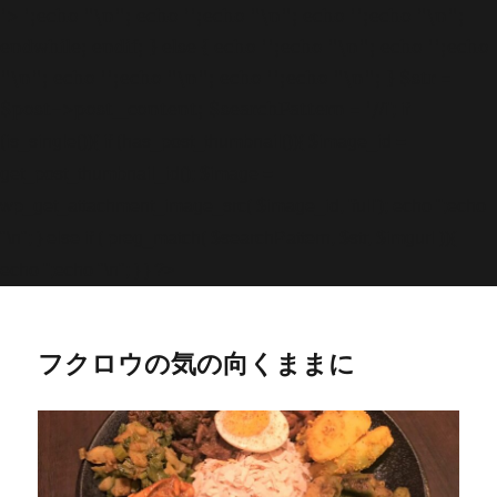
'>
';echo "\n"; echo '
';echo "\n"; echo '
';echo "\n";
endwhile; endif; } else { echo '
';echo "\n"; echo '
';echo
"\n"; echo '
';echo "\n"; echo '
';echo "\n"; } $str =
$post->post_content; $searchPattern = '/
/i'; if
(is_single()){ if (has_post_thumbnail()){ $image_id =
get
_post_thumbnail_id(); $image =
wp_get_attachment_image_src( $image_id, 'full'); echo '
';echo
"\n"; } else if ( preg_match( $searchPattern, $str, $imgurl )){
echo '
';echo "\n"; } } ?>
フクロウの気の向くままに