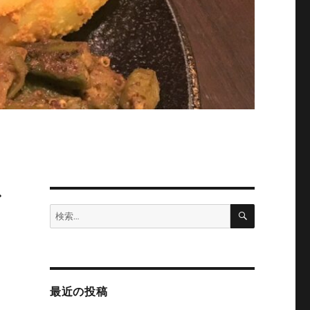
バ
検
検
索
索:
最近の投稿