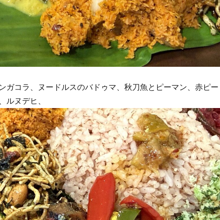
ンガコラ、ヌードルスのバドゥマ、秋刀魚とピーマン、赤ピー
、ルヌデヒ、