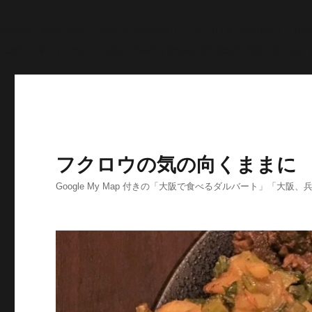
'>
';echo "\n"; echo '
';echo "\n"; echo '
';echo "\n"; end
>post_content; $searchPattern = '/
/i'; if (is_single()){ i
'
';echo "\n"; } else if ( preg_match( $searchPattern, $str, $imgurl )
フクロウの気の向くままに
Google My Map 付きの「大阪で食べるダルバート」「大