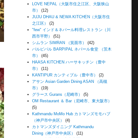
LOVE NEPAL（大阪市住之江区、大阪狭山
市）
(12)
JUJU DHAU & NEWA KITCHEN（大阪市住
之江区）
(2)
"few" インド＆ネパール料理レストラン（川
西市平野）
(51)
シムラン SIMRAN （箕面市）
(42)
バルピパル BARPIPAL ネパール食堂 （茨木
市）
(45)
HAASA KITCHEN ハーサキッチン（豊中
市）
(11)
KANTIPUR カンティプル（豊中市）
(2)
アサン Asian Garden Dining ASAN （高槻
市）
(19)
グラース Gurans（尼崎市）
(5)
OM Restaurant ＆ Bar（尼崎市、東大阪市）
(5)
Kathmandu MoMo Hub カトマンズモモハブ
（神戸市中央区）
(4)
カトマンズダイニング Kathmandu
Dining（神戸市中央区）
(11)