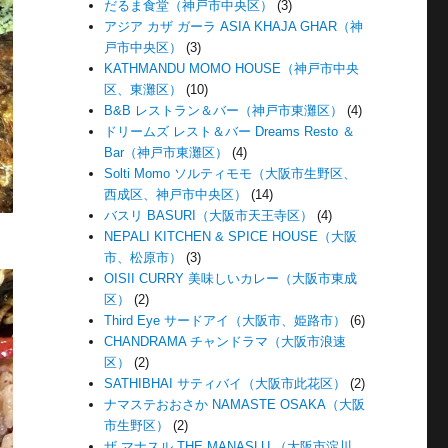
だるま食堂（神戸市中央区）
(3)
アジア カザ ガーラ ASIA KHAJA GHAR（神
戸市中央区）
(3)
KATHMANDU MOMO HOUSE（神戸市中央
区、東灘区）
(10)
B&B レストラン＆バー（神戸市東灘区）
(4)
ドリームズ レスト＆バー Dreams Resto ＆
Bar（神戸市東灘区）
(4)
Solti Momo ソルティモモ（大阪市生野区、
西成区、神戸市中央区）
(14)
バスリ BASURI（大阪市天王寺区）
(4)
NEPALI KITCHEN & SPICE HOUSE（大阪
市、松原市）
(3)
OISII CURRY 美味しいカレー（大阪市東成
区）
(2)
Third Eye サードアイ（大阪市、姫路市）
(6)
CHANDRAMA チャンドラマ（大阪市浪速
区）
(2)
SATHIBHAI サティバイ（大阪市此花区）
(2)
ナマステおおさか NAMASTE OSAKA（大阪
市生野区）
(2)
ザ マナスル THE MANASLU （大阪市淀川