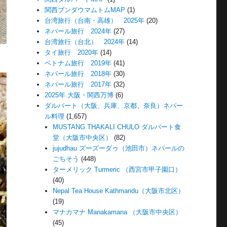
関西ブンダウマムトムMAP
(1)
台湾旅行（台南・高雄） 2025年
(20)
ネパール旅行 2024年
(27)
台湾旅行（台北） 2024年
(14)
タイ旅行 2020年
(14)
ベトナム旅行 2019年
(41)
ネパール旅行 2018年
(30)
ネパール旅行 2017年
(32)
2025年 大阪・関西万博
(6)
ダルバート（大阪、兵庫、京都、奈良）ネパー
ル料理
(1,657)
MUSTANG THAKALI CHULO ダルバート食
堂（大阪市中央区）
(82)
jujudhau ズーズーダゥ（池田市）ネパールの
ごちそう
(448)
ターメリック Turmeric （西宮市甲子園口）
(40)
Nepal Tea House Kathmandu（大阪市北区）
(19)
マナカマナ Manakamana （大阪市中央区）
(45)