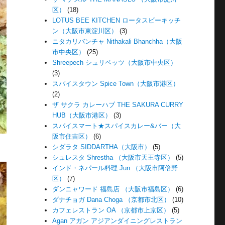
区）
(18)
LOTUS BEE KITCHEN ロータスビーキッチ
ン（大阪市東淀川区）
(3)
ニタカリバンチャ Nithakali Bhanchha（大阪
市中央区）
(25)
Shreepech シュリペッツ（大阪市中央区）
(3)
スパイスタウン Spice Town（大阪市港区）
(2)
ザ サクラ カレーハブ THE SAKURA CURRY
HUB（大阪市港区）
(3)
スパイスマート★スパイスカレー&バー（大
阪市住吉区）
(6)
シダラタ SIDDARTHA（大阪市）
(5)
シュレスタ Shrestha （大阪市天王寺区）
(5)
インド・ネパール料理 Jun （大阪市阿倍野
区）
(7)
ダンニャワード 福島店 （大阪市福島区）
(6)
ダナチョガ Dana Choga （京都市北区）
(10)
カフェレストラン OA （京都市上京区）
(5)
Agan アガン アジアンダイニングレストラン