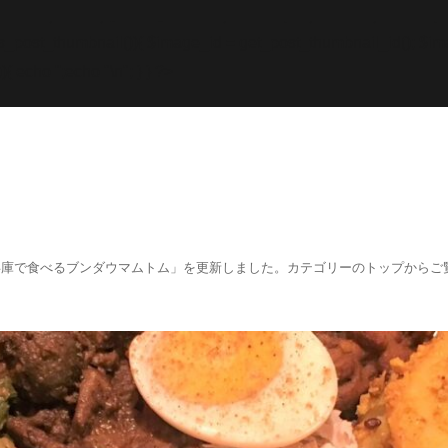
while; endif; } else { echo '
';echo "\n"; echo '
';echo "\n
f (has_post_thumbnail()){ $image_id = get
_post_thumbnail_id(); $im
){ echo '
';echo "\n"; } } ?>
阪、兵庫で食べるブンダウマムトム」を更新しました。カテゴリーのトップからご覧くださ