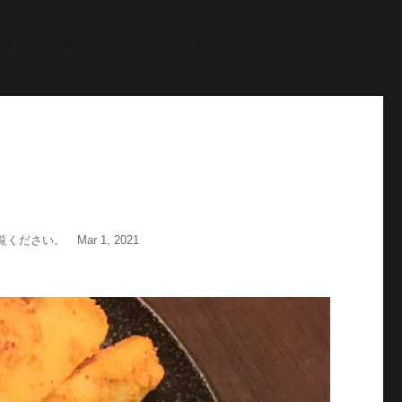
"; echo '
';echo "\n"; echo '
';echo "\n"; } $str = $post-
age = wp_get_attachment_image_src( $image_id, 'full'); echo
い。 Mar 1, 2021