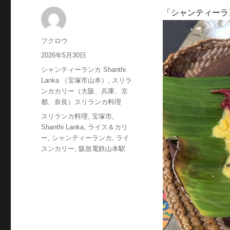
「シャンティーラン
投
フクロウ
稿
投
2026年5月30日
者
稿
カ
シャンティーランカ Shanthi
日:
テ
Lanka （宝塚市山本）
,
スリラ
ゴ
ンカカリー（大阪、兵庫、京
リ
都、奈良）スリランカ料理
ー
タ
スリランカ料理
,
宝塚市
,
グ
Shanthi Lanka
,
ライス＆カリ
ー
,
シャンティーランカ
,
ライ
スンカリー
,
阪急電鉄山本駅