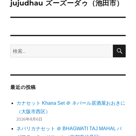
投
jujudhau ズーズーダゥ（池田市）
ョ
稿:
ン
検
検
索
索:
最近の投稿
カナセット Khana Set ＠ ネパール居酒屋おおきに
（大阪市西区）
2026年8月6日
ネパリカナセット ＠ BHAGWATI TAJ MAHAL バ