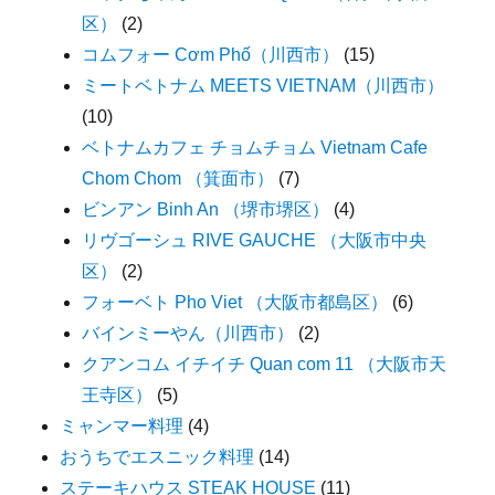
区）
(2)
コムフォー Cơm Phố（川西市）
(15)
ミートベトナム MEETS VIETNAM（川西市）
(10)
ベトナムカフェ チョムチョム Vietnam Cafe
Chom Chom （箕面市）
(7)
ビンアン Binh An （堺市堺区）
(4)
リヴゴーシュ RIVE GAUCHE （大阪市中央
区）
(2)
フォーベト Pho Viet （大阪市都島区）
(6)
バインミーやん（川西市）
(2)
クアンコム イチイチ Quan com 11 （大阪市天
王寺区）
(5)
ミャンマー料理
(4)
おうちでエスニック料理
(14)
ステーキハウス STEAK HOUSE
(11)