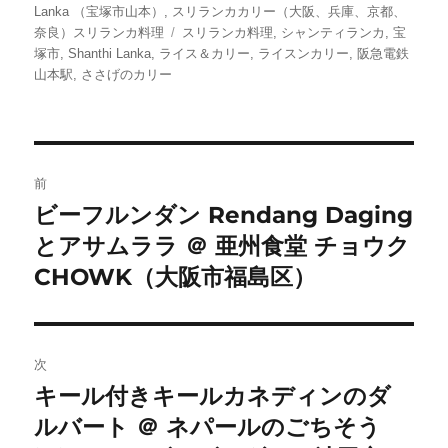
稿
稿
テ
Lanka （宝塚市山本）
,
スリランカカリー（大阪、兵庫、京都、
者
日:
ゴ
タ
奈良）スリランカ料理
スリランカ料理
,
シャンティランカ
,
宝
リ
グ
塚市
,
Shanthi Lanka
,
ライス＆カリー
,
ライスンカリー
,
阪急電鉄
ー
山本駅
,
ささげのカリー
投
前
稿
ビーフルンダン Rendang Daging
前
とアサムララ ＠ 亜州食堂 チョウク
の
ナ
投
CHOWK（大阪市福島区）
ビ
稿:
ゲ
次
ー
キール付きキールカネディンのダ
次
シ
ルバート ＠ ネパールのごちそう
の