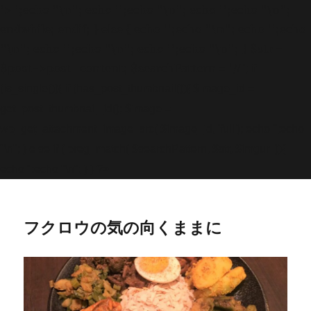
'>
';echo "\n"; echo '
';echo "\n"; echo '
';echo "\n";
endwhile; endif; } else { echo '
';echo "\n"; echo '
';echo
"\n"; echo '
';echo "\n"; echo '
';echo "\n"; } $str =
$post->post_content; $searchPattern = '/
/i'; if
(is_single()){ if (has_post_thumbnail()){ $image_id =
get
_post_thumbnail_id(); $image =
wp_get_attachment_image_src( $image_id, 'full'); echo '
';echo
"\n"; } else if ( preg_match( $searchPattern, $str, $imgurl )){
echo '
';echo "\n"; } } ?>
フクロウの気の向くままに