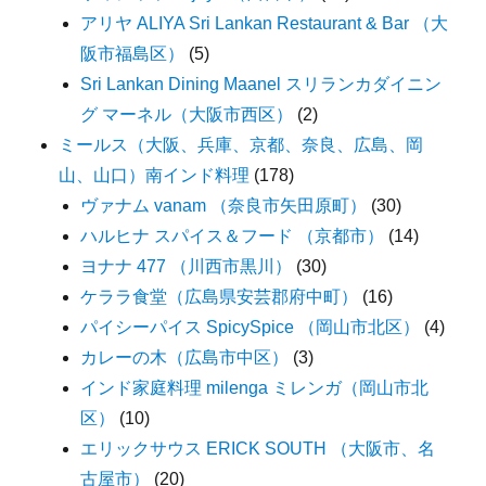
アリヤ ALIYA Sri Lankan Restaurant & Bar （大
阪市福島区）
(5)
Sri Lankan Dining Maanel スリランカダイニン
グ マーネル（大阪市西区）
(2)
ミールス（大阪、兵庫、京都、奈良、広島、岡
山、山口）南インド料理
(178)
ヴァナム vanam （奈良市矢田原町）
(30)
ハルヒナ スパイス＆フード （京都市）
(14)
ヨナナ 477 （川西市黒川）
(30)
ケララ食堂（広島県安芸郡府中町）
(16)
パイシーパイス SpicySpice （岡山市北区）
(4)
カレーの木（広島市中区）
(3)
インド家庭料理 milenga ミレンガ（岡山市北
区）
(10)
エリックサウス ERICK SOUTH （大阪市、名
古屋市）
(20)