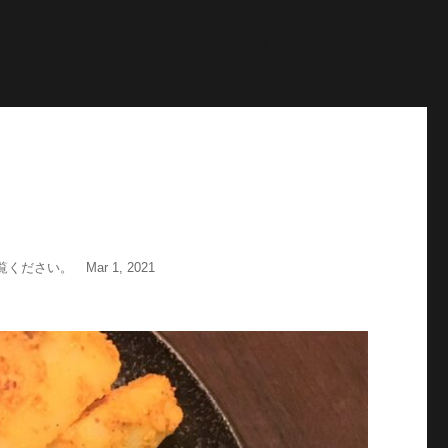
"; echo '
';echo "\n"; echo '
';echo "\n"; } $str = $post-
age = wp_get_attachment_image_src( $image_id, 'full'); echo
い。 Mar 1, 2021