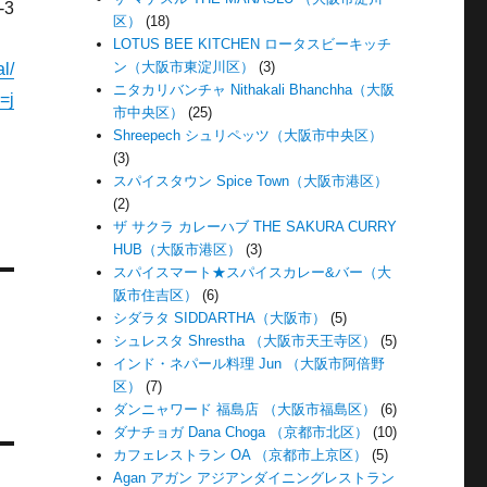
-3
区）
(18)
LOTUS BEE KITCHEN ロータスビーキッチ
ン（大阪市東淀川区）
(3)
l/
ニタカリバンチャ Nithakali Bhanchha（大阪
=j
市中央区）
(25)
Shreepech シュリペッツ（大阪市中央区）
(3)
スパイスタウン Spice Town（大阪市港区）
(2)
ザ サクラ カレーハブ THE SAKURA CURRY
HUB（大阪市港区）
(3)
スパイスマート★スパイスカレー&バー（大
阪市住吉区）
(6)
シダラタ SIDDARTHA（大阪市）
(5)
シュレスタ Shrestha （大阪市天王寺区）
(5)
インド・ネパール料理 Jun （大阪市阿倍野
区）
(7)
ダンニャワード 福島店 （大阪市福島区）
(6)
ダナチョガ Dana Choga （京都市北区）
(10)
カフェレストラン OA （京都市上京区）
(5)
Agan アガン アジアンダイニングレストラン