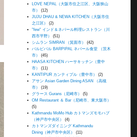
LOVE NEPAL（大阪市住之江区、大阪狭山
市）
(12)
JUJU DHAU & NEWA KITCHEN（大阪市住
之江区）
(2)
"few" インド＆ネパール料理レストラン（川
西市平野）
(51)
シムラン SIMRAN （箕面市）
(42)
バルピパル BARPIPAL ネパール食堂 （茨木
市）
(45)
HAASA KITCHEN ハーサキッチン（豊中
市）
(11)
KANTIPUR カンティプル（豊中市）
(2)
アサン Asian Garden Dining ASAN （高槻
市）
(19)
グラース Gurans（尼崎市）
(5)
OM Restaurant ＆ Bar（尼崎市、東大阪市）
(5)
Kathmandu MoMo Hub カトマンズモモハブ
（神戸市中央区）
(4)
カトマンズダイニング Kathmandu
Dining（神戸市中央区）
(11)