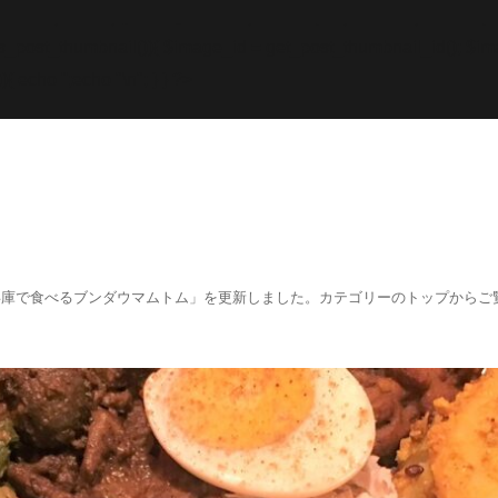
while; endif; } else { echo '
';echo "\n"; echo '
';echo "\n
f (has_post_thumbnail()){ $image_id = get
_post_thumbnail_id(); $im
){ echo '
';echo "\n"; } } ?>
阪、兵庫で食べるブンダウマムトム」を更新しました。カテゴリーのトップからご覧くださ