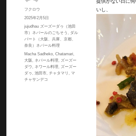
提供がない日に伺い
投
フクロウ
いし、
稿
投
2025年2月5日
者
稿
カ
jujudhau ズーズーダゥ（池田
日:
テ
市）ネパールのごちそう
,
ダル
ゴ
バート（大阪、兵庫、京都、
リ
奈良）ネパール料理
ー
タ
Macha Sadheko
,
Chatamari
,
グ
大阪
,
ネパール料理
,
ズーズー
ダウ
,
ネワール料理
,
ズーズー
ダゥ
,
池田市
,
チャタマリ
,
マ
チャサンデコ