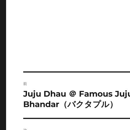
投
前
稿
Juju Dhau ＠ Famous Juj
前
の
ナ
Bhandar（バクタプル）
投
ビ
稿:
ゲ