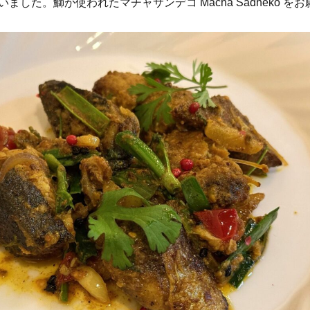
ました。鰤が使われたマチャサンデコ Macha Sadheko をお