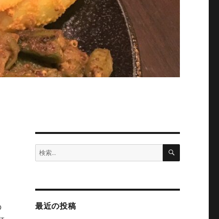
検
検
索
索:
）
最近の投稿
の