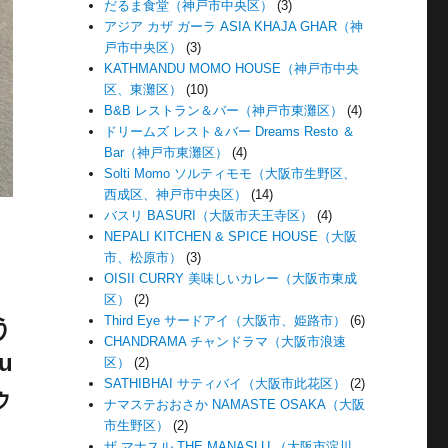
だるま食堂（神戸市中央区）
(3)
アジア カザ ガーラ ASIA KHAJA GHAR（神
戸市中央区）
(3)
KATHMANDU MOMO HOUSE（神戸市中央
区、東灘区）
(10)
B&B レストラン＆バー（神戸市東灘区）
(4)
ドリームズ レスト＆バー Dreams Resto ＆
Bar（神戸市東灘区）
(4)
Solti Momo ソルティモモ（大阪市生野区、
西成区、神戸市中央区）
(14)
バスリ BASURI（大阪市天王寺区）
(4)
NEPALI KITCHEN & SPICE HOUSE（大阪
市、松原市）
(3)
OISII CURRY 美味しいカレー（大阪市東成
区）
(2)
Third Eye サードアイ（大阪市、姫路市）
(6)
う
CHANDRAMA チャンドラマ（大阪市浪速
u
区）
(2)
SATHIBHAI サティバイ（大阪市此花区）
(2)
ゥ
ナマステおおさか NAMASTE OSAKA（大阪
市生野区）
(2)
ザ マナスル THE MANASLU （大阪市淀川