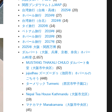
関西ブンダウマムトムMAP
(1)
台湾旅行（台南・高雄） 2025年
(20)
ネパール旅行 2024年
(27)
台湾旅行（台北） 2024年
(14)
タイ旅行 2020年
(14)
ベトナム旅行 2019年
(41)
ネパール旅行 2018年
(30)
ネパール旅行 2017年
(32)
2025年 大阪・関西万博
(6)
ダルバート（大阪、兵庫、京都、奈良）ネパー
ル料理
(1,657)
MUSTANG THAKALI CHULO ダルバート食
堂（大阪市中央区）
(82)
jujudhau ズーズーダゥ（池田市）ネパールの
ごちそう
(448)
ターメリック Turmeric （西宮市甲子園口）
(40)
Nepal Tea House Kathmandu（大阪市北区）
(19)
マナカマナ Manakamana （大阪市中央区）
(45)