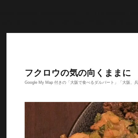
'>
';echo "\n"; echo '
';echo "\n"; echo '
';echo "\n"; end
>post_content; $searchPattern = '/
/i'; if (is_single()){ i
'
';echo "\n"; } else if ( preg_match( $searchPattern, $str, $imgurl )
フクロウの気の向くままに
Google My Map 付きの「大阪で食べるダルバート」「大