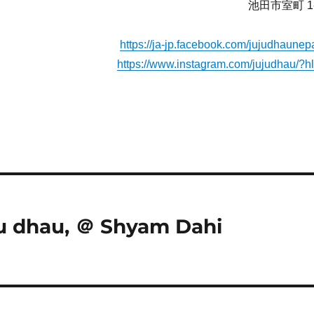
池田市室町 1
https://ja-jp.facebook.com/jujudhaunepa
https://www.instagram.com/jujudhau/?hl
u dhau, ＠ Shyam Dahi