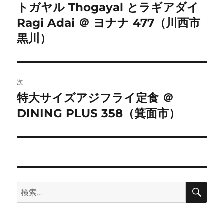
稿
トガヤル Thogayal とラギアダイ
前
Ragi Adai ＠ ヨナナ 477（川西市
の
ナ
投
黒川）
ビ
稿:
ゲ
次
ー
特大サイズアジフライ定食 ＠
次
シ
DINING PLUS 358（箕面市）
の
投
ョ
稿:
ン
検
検
索
索: