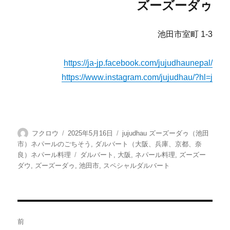
ズーズーダゥ
池田市室町 1-3
https://ja-jp.facebook.com/jujudhaunepal/
https://www.instagram.com/jujudhau/?hl=j
投
投
カ
フクロウ
2025年5月16日
jujudhau ズーズーダゥ（池田
稿
稿
テ
市）ネパールのごちそう
,
ダルバート（大阪、兵庫、京都、奈
者
日:
ゴ
タ
良）ネパール料理
ダルバート
,
大阪
,
ネパール料理
,
ズーズー
リ
グ
ダウ
,
ズーズーダゥ
,
池田市
,
スペシャルダルバート
ー
投
前