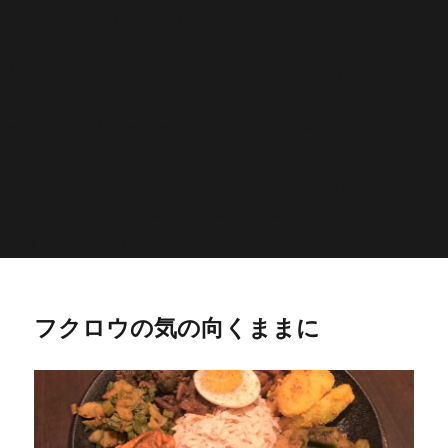
'>
';echo "\n"; echo '
';echo "\n"; echo '
';echo "\n";
endwhile; endif; } else { echo '
';echo "\n"; echo '
';echo
"\n"; echo '
';echo "\n"; echo '
';echo "\n"; } $str =
$post->post_content; $searchPattern = '/
/i'; if
(is_single()){ if (has_post_thumbnail()){ $image_id =
get
_post_thumbnail_id(); $image =
wp_get_attachment_image_src( $image_id, 'full'); echo '
';echo
"\n"; } else if ( preg_match( $searchPattern, $str, $imgurl )){
echo '
';echo "\n"; } } ?>
フクロウの気の向くままに