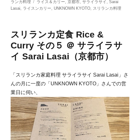
日:
タ
ゴ
ランカ料理
ライス＆カリー
,
京都市
,
サライラサイ
,
Sarai
グ
リ
Lasai
,
ライスンカリー
,
UNKNOWN KYOTO
,
スリランカ料理
ー
スリランカ定食 Rice &
Curry その５ ＠ サライラサ
イ Sarai Lasai（京都市）
「スリランカ家庭料理 サライラサイ Sarai Lasai」さ
んの月に一度の「UNKNOWN KYOTO」さんでの営
業日に伺い、