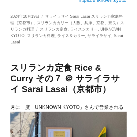
https://unknown.kyoto/
投
カ
2024年10月19日
サライラサイ Sarai Lasai スリランカ家庭料
稿
テ
理（京都市）
,
スリランカカリー（大阪、兵庫、京都、奈良）ス
日:
タ
ゴ
リランカ料理
スリランカ定食
,
ライスンカリー
,
UNKNOWN
グ
リ
KYOTO
,
スリランカ料理
,
ライス＆カリー
,
サライラサイ
,
Sarai
ー
Lasai
スリランカ定食 Rice &
Curry その７ ＠ サライラサ
イ Sarai Lasai（京都市）
月に一度「UNKNOWN KYOTO」さんで営業される