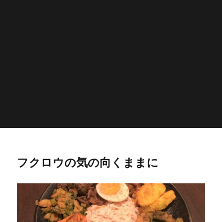
'>
';echo "\n"; echo '
';echo "\n"; echo '
';echo "\n";
endwhile; endif; } else { echo '
';echo "\n"; echo '
';echo
"\n"; echo '
';echo "\n"; echo '
';echo "\n"; } $str =
$post->post_content; $searchPattern = '/
/i'; if
(is_single()){ if (has_post_thumbnail()){ $image_id =
get
_post_thumbnail_id(); $image =
wp_get_attachment_image_src( $image_id, 'full'); echo '
';echo
"\n"; } else if ( preg_match( $searchPattern, $str, $imgurl )){
echo '
';echo "\n"; } } ?>
フクロウの気の向くままに