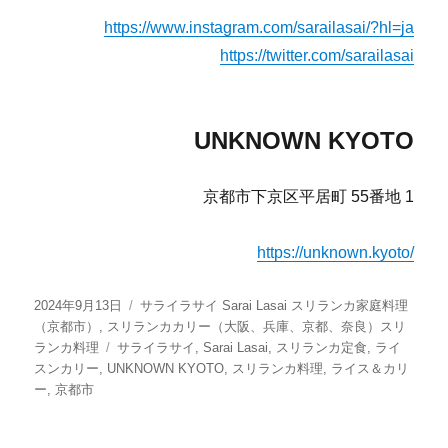
https://www.instagram.com/sarailasai/?hl=ja
https://twitter.com/sarailasai
UNKNOWN KYOTO
京都市下京区平居町 55番地 1
https://unknown.kyoto/
投
カ
2024年9月13日
サライラサイ Sarai Lasai スリランカ家庭料理
稿
テ
（京都市）
,
スリランカカリー（大阪、兵庫、京都、奈良）スリ
日:
タ
ゴ
ランカ料理
サライラサイ
,
Sarai Lasai
,
スリランカ定食
,
ライ
グ
リ
スンカリー
,
UNKNOWN KYOTO
,
スリランカ料理
,
ライス＆カリ
ー
ー
,
京都市